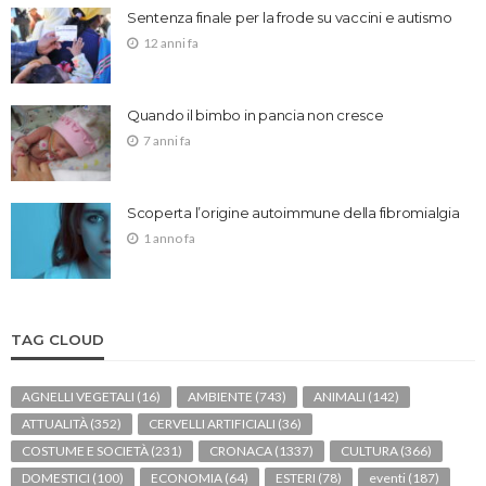
Sentenza finale per la frode su vaccini e autismo
12 anni fa
Quando il bimbo in pancia non cresce
7 anni fa
Scoperta l’origine autoimmune della fibromialgia
1 anno fa
TAG CLOUD
AGNELLI VEGETALI
(16)
AMBIENTE
(743)
ANIMALI
(142)
ATTUALITÀ
(352)
CERVELLI ARTIFICIALI
(36)
COSTUME E SOCIETÀ
(231)
CRONACA
(1337)
CULTURA
(366)
DOMESTICI
(100)
ECONOMIA
(64)
ESTERI
(78)
eventi
(187)