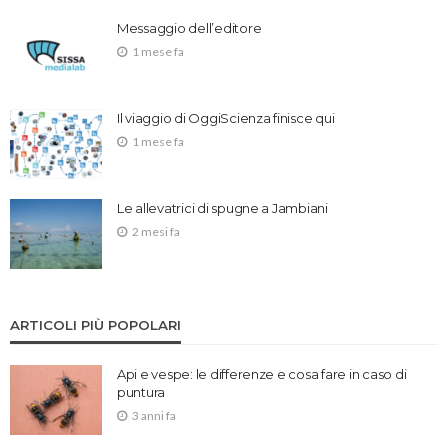
Messaggio dell’editore
1 mese fa
Il viaggio di OggiScienza finisce qui
1 mese fa
Le allevatrici di spugne a Jambiani
2 mesi fa
ARTICOLI PIÙ POPOLARI
Api e vespe: le differenze e cosa fare in caso di
puntura
3 anni fa