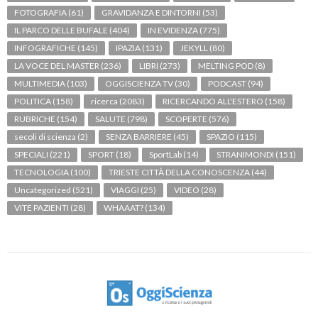
FOTOGRAFIA
(61)
GRAVIDANZA E DINTORNI
(53)
IL PARCO DELLE BUFALE
(404)
IN EVIDENZA
(775)
INFOGRAFICHE
(145)
IPAZIA
(131)
JEKYLL
(80)
LA VOCE DEL MASTER
(236)
LIBRI
(273)
MELTING POD
(8)
MULTIMEDIA
(103)
OGGISCIENZA TV
(30)
PODCAST
(94)
POLITICA
(158)
ricerca
(2083)
RICERCANDO ALL'ESTERO
(158)
RUBRICHE
(154)
SALUTE
(798)
SCOPERTE
(576)
secoli di scienza
(2)
SENZA BARRIERE
(45)
SPAZIO
(115)
SPECIALI
(221)
SPORT
(18)
SportLab
(14)
STRANIMONDI
(151)
TECNOLOGIA
(100)
TRIESTE CITTÀ DELLA CONOSCENZA
(44)
Uncategorized
(521)
VIAGGI
(25)
VIDEO
(28)
VITE PAZIENTI
(28)
WHAAAT?
(134)