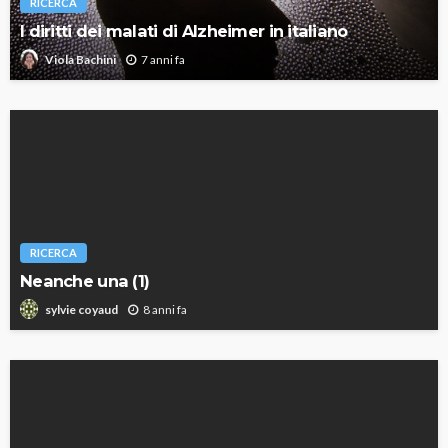
RICERCA
I diritti dei malati di Alzheimer in italiano
7 anni fa
Viola Bachini
RICERCA
Neanche una (1)
8 anni fa
sylvie coyaud