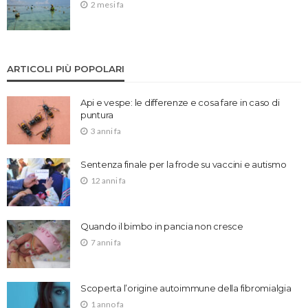
2 mesi fa
ARTICOLI PIÙ POPOLARI
Api e vespe: le differenze e cosa fare in caso di
puntura
3 anni fa
Sentenza finale per la frode su vaccini e autismo
12 anni fa
Quando il bimbo in pancia non cresce
7 anni fa
Scoperta l’origine autoimmune della fibromialgia
1 anno fa