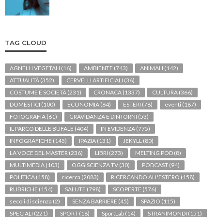
TAG CLOUD
AGNELLI VEGETALI
(16)
AMBIENTE
(743)
ANIMALI
(142)
ATTUALITÀ
(352)
CERVELLI ARTIFICIALI
(36)
COSTUME E SOCIETÀ
(231)
CRONACA
(1337)
CULTURA
(366)
DOMESTICI
(100)
ECONOMIA
(64)
ESTERI
(78)
eventi
(187)
FOTOGRAFIA
(61)
GRAVIDANZA E DINTORNI
(53)
IL PARCO DELLE BUFALE
(404)
IN EVIDENZA
(775)
INFOGRAFICHE
(145)
IPAZIA
(131)
JEKYLL
(80)
LA VOCE DEL MASTER
(236)
LIBRI
(273)
MELTING POD
(8)
MULTIMEDIA
(103)
OGGISCIENZA TV
(30)
PODCAST
(94)
POLITICA
(158)
ricerca
(2083)
RICERCANDO ALL'ESTERO
(158)
RUBRICHE
(154)
SALUTE
(798)
SCOPERTE
(576)
secoli di scienza
(2)
SENZA BARRIERE
(45)
SPAZIO
(115)
SPECIALI
(221)
SPORT
(18)
SportLab
(14)
STRANIMONDI
(151)