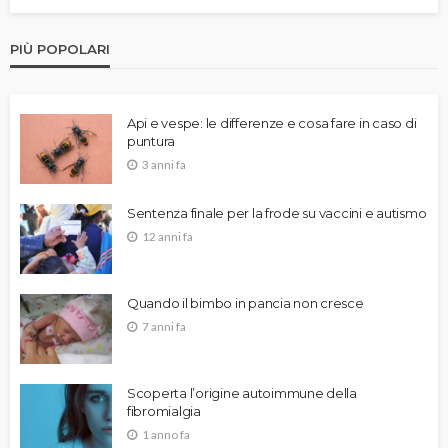
PIÙ POPOLARI
Api e vespe: le differenze e cosa fare in caso di
puntura
3 anni fa
Sentenza finale per la frode su vaccini e autismo
12 anni fa
Quando il bimbo in pancia non cresce
7 anni fa
Scoperta l’origine autoimmune della
fibromialgia
1 anno fa