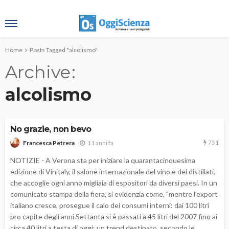
Home
Posts Tagged "alcolismo"
Archive
alcolismo
No grazie, non bevo
751
11 anni fa
Francesca Petrera
NOTIZIE - A Verona sta per iniziare la quarantacinquesima
edizione di Vinitaly, il salone internazionale del vino e dei distillati,
che accoglie ogni anno migliaia di espositori da diversi paesi. In un
comunicato stampa della fiera, si evidenzia come, "mentre l’export
italiano cresce, prosegue il calo dei consumi interni: dai 100 litri
pro capite degli anni Settanta si è passati a 45 litri del 2007 fino ai
circa 40 litri a testa di oggi; un trend destinato, secondo le