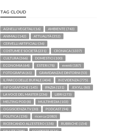
TAG CLOUD
AGNELLI VEGETALI
(16)
AMBIENTE
(743)
ANIMALI
(142)
ATTUALITÀ
(352)
CERVELLI ARTIFICIALI
(36)
COSTUME E SOCIETÀ
(231)
CRONACA
(1337)
CULTURA
(366)
DOMESTICI
(100)
ECONOMIA
(64)
ESTERI
(78)
eventi
(187)
FOTOGRAFIA
(61)
GRAVIDANZA E DINTORNI
(53)
IL PARCO DELLE BUFALE
(404)
IN EVIDENZA
(775)
INFOGRAFICHE
(145)
IPAZIA
(131)
JEKYLL
(80)
LA VOCE DEL MASTER
(236)
LIBRI
(273)
MELTING POD
(8)
MULTIMEDIA
(103)
OGGISCIENZA TV
(30)
PODCAST
(94)
POLITICA
(158)
ricerca
(2083)
RICERCANDO ALL'ESTERO
(158)
RUBRICHE
(154)
SALUTE
(798)
SCOPERTE
(576)