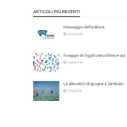
ARTICOLI PIÙ RECENTI
Messaggio dell’editore
1 mese fa
Il viaggio di OggiScienza finisce qui
1 mese fa
Le allevatrici di spugne a Jambiani
2 mesi fa