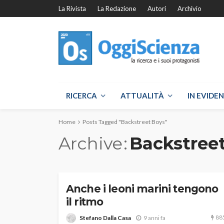
La Rivista
La Redazione
Autori
Archivio
RICERCA
ATTUALITÀ
IN EVIDE
Home
Posts Tagged "Backstreet Boys"
Archive
Backstree
Anche i leoni marini tengono
il ritmo
88
Stefano Dalla Casa
9 anni fa