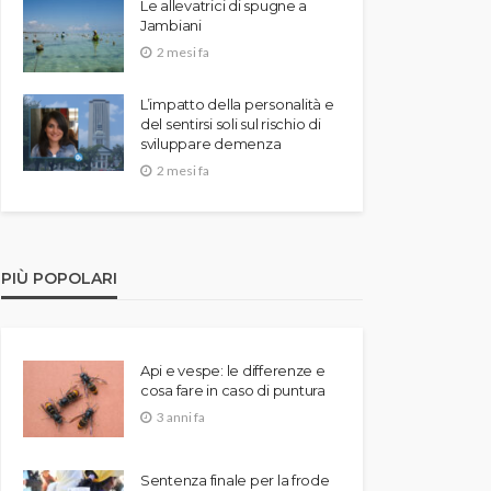
Le allevatrici di spugne a
Jambiani
2 mesi fa
L’impatto della personalità e
del sentirsi soli sul rischio di
sviluppare demenza
2 mesi fa
PIÙ POPOLARI
Api e vespe: le differenze e
cosa fare in caso di puntura
3 anni fa
Sentenza finale per la frode