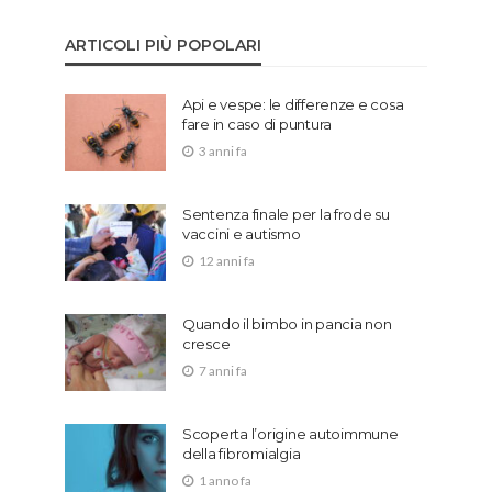
ARTICOLI PIÙ POPOLARI
Api e vespe: le differenze e cosa
fare in caso di puntura
3 anni fa
Sentenza finale per la frode su
vaccini e autismo
12 anni fa
Quando il bimbo in pancia non
cresce
7 anni fa
Scoperta l’origine autoimmune
della fibromialgia
1 anno fa