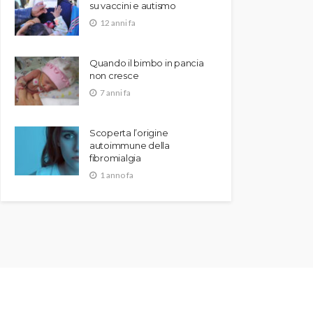
su vaccini e autismo
12 anni fa
Quando il bimbo in pancia
non cresce
7 anni fa
Scoperta l’origine
autoimmune della
fibromialgia
1 anno fa