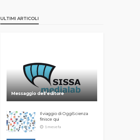
ULTIMI ARTICOLI
Messaggio dell’editore
Il viaggio di OggiScienza
finisce qui
1 mese fa