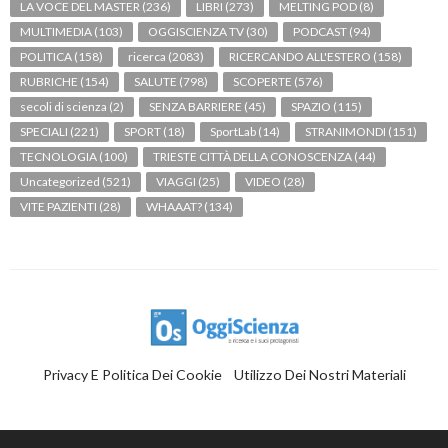
LA VOCE DEL MASTER
(236)
LIBRI
(273)
MELTING POD
(8)
MULTIMEDIA
(103)
OGGISCIENZA TV
(30)
PODCAST
(94)
POLITICA
(158)
ricerca
(2083)
RICERCANDO ALL'ESTERO
(158)
RUBRICHE
(154)
SALUTE
(798)
SCOPERTE
(576)
secoli di scienza
(2)
SENZA BARRIERE
(45)
SPAZIO
(115)
SPECIALI
(221)
SPORT
(18)
SportLab
(14)
STRANIMONDI
(151)
TECNOLOGIA
(100)
TRIESTE CITTÀ DELLA CONOSCENZA
(44)
Uncategorized
(521)
VIAGGI
(25)
VIDEO
(28)
VITE PAZIENTI
(28)
WHAAAT?
(134)
Privacy E Politica Dei Cookie
Utilizzo Dei Nostri Materiali