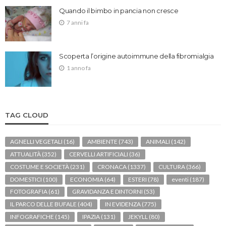
Quando il bimbo in pancia non cresce
7 anni fa
Scoperta l’origine autoimmune della fibromialgia
1 anno fa
TAG CLOUD
AGNELLI VEGETALI
(16)
AMBIENTE
(743)
ANIMALI
(142)
ATTUALITÀ
(352)
CERVELLI ARTIFICIALI
(36)
COSTUME E SOCIETÀ
(231)
CRONACA
(1337)
CULTURA
(366)
DOMESTICI
(100)
ECONOMIA
(64)
ESTERI
(78)
eventi
(187)
FOTOGRAFIA
(61)
GRAVIDANZA E DINTORNI
(53)
IL PARCO DELLE BUFALE
(404)
IN EVIDENZA
(775)
INFOGRAFICHE
(145)
IPAZIA
(131)
JEKYLL
(80)