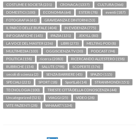
COSTUME E SOCIETÀ
(231)
CRONACA
(1337)
CULTURA
(366)
DOMESTICI
(100)
ECONOMIA
(64)
ESTERI
(78)
eventi
(187)
FOTOGRAFIA
(61)
GRAVIDANZA E DINTORNI
(53)
IL PARCO DELLE BUFALE
(404)
IN EVIDENZA
(775)
INFOGRAFICHE
(145)
IPAZIA
(131)
JEKYLL
(80)
LA VOCE DEL MASTER
(236)
LIBRI
(273)
MELTING POD
(8)
MULTIMEDIA
(103)
OGGISCIENZA TV
(30)
PODCAST
(94)
POLITICA
(158)
ricerca
(2083)
RICERCANDO ALL'ESTERO
(158)
RUBRICHE
(154)
SALUTE
(798)
SCOPERTE
(576)
secoli di scienza
(2)
SENZA BARRIERE
(45)
SPAZIO
(115)
SPECIALI
(221)
SPORT
(18)
SportLab
(14)
STRANIMONDI
(151)
TECNOLOGIA
(100)
TRIESTE CITTÀ DELLA CONOSCENZA
(44)
Uncategorized
(521)
VIAGGI
(25)
VIDEO
(28)
VITE PAZIENTI
(28)
WHAAAT?
(134)