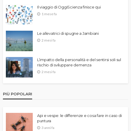
Il viaggio di OggiScienza finisce qui
1 mese fa
Le allevatrici di spugne a Jambiani
2 mesi fa
L’impatto della personalità e del sentirsi soli sul
rischio di sviluppare demenza
2 mesi fa
PIÙ POPOLARI
Api e vespe: le differenze e cosa fare in caso di
puntura
3 anni fa