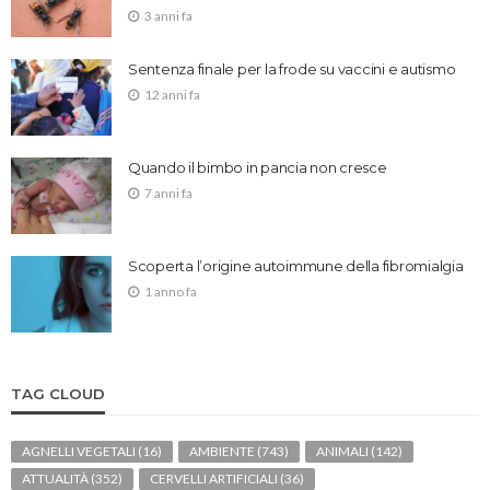
3 anni fa
Sentenza finale per la frode su vaccini e autismo
12 anni fa
Quando il bimbo in pancia non cresce
7 anni fa
Scoperta l’origine autoimmune della fibromialgia
1 anno fa
TAG CLOUD
AGNELLI VEGETALI
(16)
AMBIENTE
(743)
ANIMALI
(142)
ATTUALITÀ
(352)
CERVELLI ARTIFICIALI
(36)