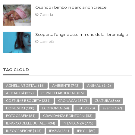
Quando il bimbo in pancia non cresce
7 anni fa
Scoperta l’origine autoimmune della fibromialgia
1 anno fa
TAG CLOUD
AGNELLI VEGETALI
(16)
AMBIENTE
(743)
ANIMALI
(142)
ATTUALITÀ
(352)
CERVELLI ARTIFICIALI
(36)
COSTUME E SOCIETÀ
(231)
CRONACA
(1337)
CULTURA
(366)
DOMESTICI
(100)
ECONOMIA
(64)
ESTERI
(78)
eventi
(187)
FOTOGRAFIA
(61)
GRAVIDANZA E DINTORNI
(53)
IL PARCO DELLE BUFALE
(404)
IN EVIDENZA
(775)
INFOGRAFICHE
(145)
IPAZIA
(131)
JEKYLL
(80)