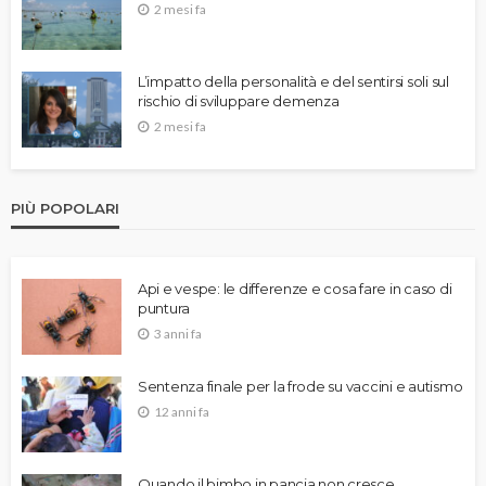
2 mesi fa
L’impatto della personalità e del sentirsi soli sul
rischio di sviluppare demenza
2 mesi fa
PIÙ POPOLARI
Api e vespe: le differenze e cosa fare in caso di
puntura
3 anni fa
Sentenza finale per la frode su vaccini e autismo
12 anni fa
Quando il bimbo in pancia non cresce