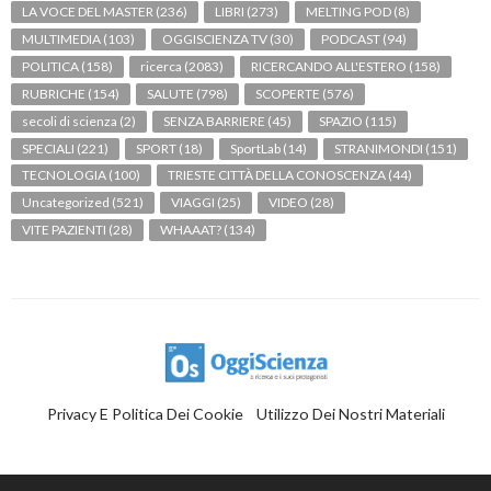
LA VOCE DEL MASTER
(236)
LIBRI
(273)
MELTING POD
(8)
MULTIMEDIA
(103)
OGGISCIENZA TV
(30)
PODCAST
(94)
POLITICA
(158)
ricerca
(2083)
RICERCANDO ALL'ESTERO
(158)
RUBRICHE
(154)
SALUTE
(798)
SCOPERTE
(576)
secoli di scienza
(2)
SENZA BARRIERE
(45)
SPAZIO
(115)
SPECIALI
(221)
SPORT
(18)
SportLab
(14)
STRANIMONDI
(151)
TECNOLOGIA
(100)
TRIESTE CITTÀ DELLA CONOSCENZA
(44)
Uncategorized
(521)
VIAGGI
(25)
VIDEO
(28)
VITE PAZIENTI
(28)
WHAAAT?
(134)
Privacy E Politica Dei Cookie
Utilizzo Dei Nostri Materiali