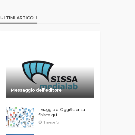
ULTIMI ARTICOLI
Messaggio dell’editore
Il viaggio di OggiScienza
finisce qui
1 mese fa