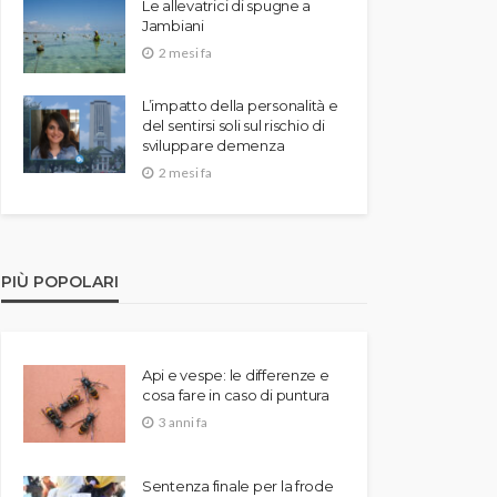
Le allevatrici di spugne a
Jambiani
2 mesi fa
L’impatto della personalità e
del sentirsi soli sul rischio di
sviluppare demenza
2 mesi fa
PIÙ POPOLARI
Api e vespe: le differenze e
cosa fare in caso di puntura
3 anni fa
Sentenza finale per la frode