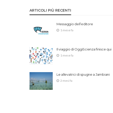
ARTICOLI PIÙ RECENTI
Messaggio dell’editore
1 mese fa
Il viaggio di OggiScienza finisce qui
1 mese fa
Le allevatrici di spugne a Jambiani
2 mesi fa