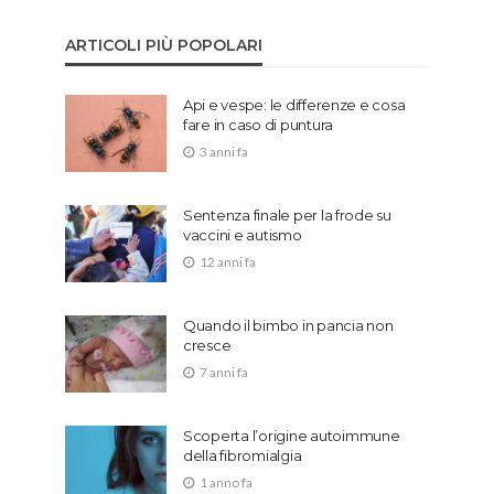
ARTICOLI PIÙ POPOLARI
Api e vespe: le differenze e cosa
fare in caso di puntura
3 anni fa
Sentenza finale per la frode su
vaccini e autismo
12 anni fa
Quando il bimbo in pancia non
cresce
7 anni fa
Scoperta l’origine autoimmune
della fibromialgia
1 anno fa