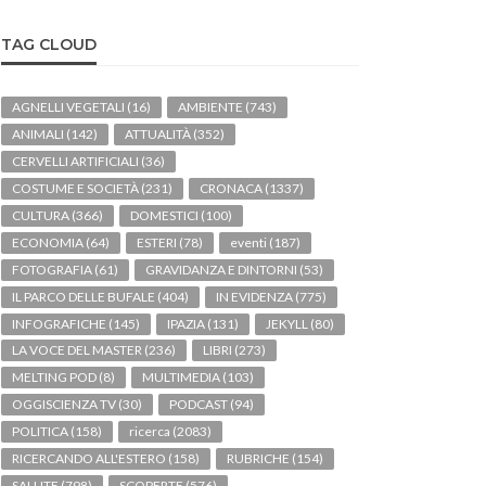
TAG CLOUD
AGNELLI VEGETALI
(16)
AMBIENTE
(743)
ANIMALI
(142)
ATTUALITÀ
(352)
CERVELLI ARTIFICIALI
(36)
COSTUME E SOCIETÀ
(231)
CRONACA
(1337)
CULTURA
(366)
DOMESTICI
(100)
ECONOMIA
(64)
ESTERI
(78)
eventi
(187)
FOTOGRAFIA
(61)
GRAVIDANZA E DINTORNI
(53)
IL PARCO DELLE BUFALE
(404)
IN EVIDENZA
(775)
INFOGRAFICHE
(145)
IPAZIA
(131)
JEKYLL
(80)
LA VOCE DEL MASTER
(236)
LIBRI
(273)
MELTING POD
(8)
MULTIMEDIA
(103)
OGGISCIENZA TV
(30)
PODCAST
(94)
POLITICA
(158)
ricerca
(2083)
RICERCANDO ALL'ESTERO
(158)
RUBRICHE
(154)
SALUTE
(798)
SCOPERTE
(576)