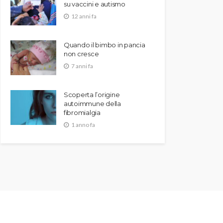
su vaccini e autismo
12 anni fa
Quando il bimbo in pancia
non cresce
7 anni fa
Scoperta l’origine
autoimmune della
fibromialgia
1 anno fa