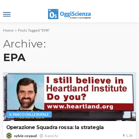
Home
Posts Tagged "EPA"
Archive
EPA
IL PARCO DELLE BUFALE
Operazione Squadra rossa: la strategia
1.3k
4 anni fa
sylvie coyaud