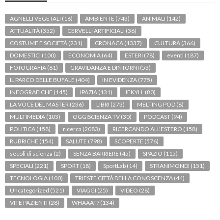
AGNELLI VEGETALI
(16)
AMBIENTE
(743)
ANIMALI
(142)
ATTUALITÀ
(352)
CERVELLI ARTIFICIALI
(36)
COSTUME E SOCIETÀ
(231)
CRONACA
(1337)
CULTURA
(366)
DOMESTICI
(100)
ECONOMIA
(64)
ESTERI
(78)
eventi
(187)
FOTOGRAFIA
(61)
GRAVIDANZA E DINTORNI
(53)
IL PARCO DELLE BUFALE
(404)
IN EVIDENZA
(775)
INFOGRAFICHE
(145)
IPAZIA
(131)
JEKYLL
(80)
LA VOCE DEL MASTER
(236)
LIBRI
(273)
MELTING POD
(8)
MULTIMEDIA
(103)
OGGISCIENZA TV
(30)
PODCAST
(94)
POLITICA
(158)
ricerca
(2083)
RICERCANDO ALL'ESTERO
(158)
RUBRICHE
(154)
SALUTE
(798)
SCOPERTE
(576)
secoli di scienza
(2)
SENZA BARRIERE
(45)
SPAZIO
(115)
SPECIALI
(221)
SPORT
(18)
SportLab
(14)
STRANIMONDI
(151)
TECNOLOGIA
(100)
TRIESTE CITTÀ DELLA CONOSCENZA
(44)
Uncategorized
(521)
VIAGGI
(25)
VIDEO
(28)
VITE PAZIENTI
(28)
WHAAAT?
(134)