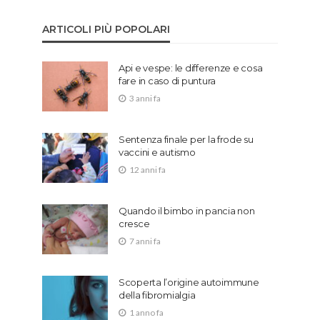
ARTICOLI PIÙ POPOLARI
Api e vespe: le differenze e cosa
fare in caso di puntura
3 anni fa
Sentenza finale per la frode su
vaccini e autismo
12 anni fa
Quando il bimbo in pancia non
cresce
7 anni fa
Scoperta l’origine autoimmune
della fibromialgia
1 anno fa