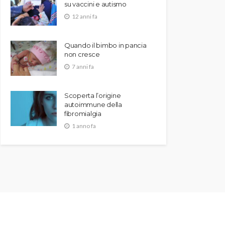
su vaccini e autismo
12 anni fa
Quando il bimbo in pancia
non cresce
7 anni fa
Scoperta l’origine
autoimmune della
fibromialgia
1 anno fa