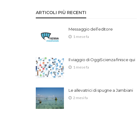
ARTICOLI PIÙ RECENTI
Messaggio dell’editore
1 mese fa
Il viaggio di OggiScienza finisce qui
1 mese fa
Le allevatrici di spugne a Jambiani
2 mesi fa