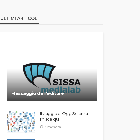
ULTIMI ARTICOLI
Messaggio dell’editore
Il viaggio di OggiScienza
finisce qui
1 mese fa