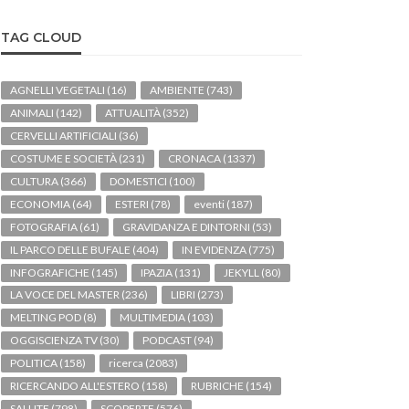
TAG CLOUD
AGNELLI VEGETALI
(16)
AMBIENTE
(743)
ANIMALI
(142)
ATTUALITÀ
(352)
CERVELLI ARTIFICIALI
(36)
COSTUME E SOCIETÀ
(231)
CRONACA
(1337)
CULTURA
(366)
DOMESTICI
(100)
ECONOMIA
(64)
ESTERI
(78)
eventi
(187)
FOTOGRAFIA
(61)
GRAVIDANZA E DINTORNI
(53)
IL PARCO DELLE BUFALE
(404)
IN EVIDENZA
(775)
INFOGRAFICHE
(145)
IPAZIA
(131)
JEKYLL
(80)
LA VOCE DEL MASTER
(236)
LIBRI
(273)
MELTING POD
(8)
MULTIMEDIA
(103)
OGGISCIENZA TV
(30)
PODCAST
(94)
POLITICA
(158)
ricerca
(2083)
RICERCANDO ALL'ESTERO
(158)
RUBRICHE
(154)
SALUTE
(798)
SCOPERTE
(576)