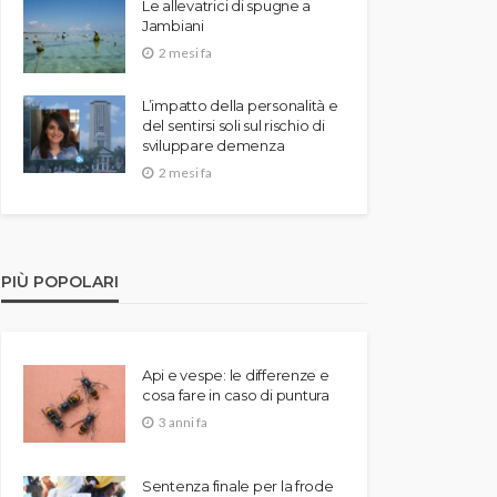
Le allevatrici di spugne a
Jambiani
2 mesi fa
L’impatto della personalità e
del sentirsi soli sul rischio di
sviluppare demenza
2 mesi fa
PIÙ POPOLARI
Api e vespe: le differenze e
cosa fare in caso di puntura
3 anni fa
Sentenza finale per la frode