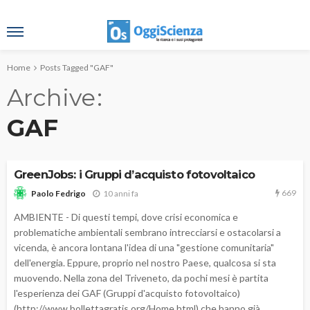
Home
Posts Tagged "GAF"
Archive
GAF
GreenJobs: i Gruppi d’acquisto fotovoltaico
669
10 anni fa
Paolo Fedrigo
AMBIENTE - Di questi tempi, dove crisi economica e
problematiche ambientali sembrano intrecciarsi e ostacolarsi a
vicenda, è ancora lontana l'idea di una "gestione comunitaria"
dell'energia. Eppure, proprio nel nostro Paese, qualcosa si sta
muovendo. Nella zona del Triveneto, da pochi mesi è partita
l'esperienza dei GAF (Gruppi d'acquisto fotovoltaico)
(http://www.bollettagratis.org/Home.html) che hanno già