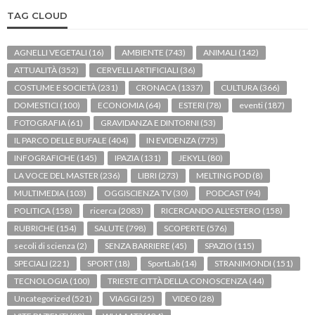
TAG CLOUD
AGNELLI VEGETALI
(16)
AMBIENTE
(743)
ANIMALI
(142)
ATTUALITÀ
(352)
CERVELLI ARTIFICIALI
(36)
COSTUME E SOCIETÀ
(231)
CRONACA
(1337)
CULTURA
(366)
DOMESTICI
(100)
ECONOMIA
(64)
ESTERI
(78)
eventi
(187)
FOTOGRAFIA
(61)
GRAVIDANZA E DINTORNI
(53)
IL PARCO DELLE BUFALE
(404)
IN EVIDENZA
(775)
INFOGRAFICHE
(145)
IPAZIA
(131)
JEKYLL
(80)
LA VOCE DEL MASTER
(236)
LIBRI
(273)
MELTING POD
(8)
MULTIMEDIA
(103)
OGGISCIENZA TV
(30)
PODCAST
(94)
POLITICA
(158)
ricerca
(2083)
RICERCANDO ALL'ESTERO
(158)
RUBRICHE
(154)
SALUTE
(798)
SCOPERTE
(576)
secoli di scienza
(2)
SENZA BARRIERE
(45)
SPAZIO
(115)
SPECIALI
(221)
SPORT
(18)
SportLab
(14)
STRANIMONDI
(151)
TECNOLOGIA
(100)
TRIESTE CITTÀ DELLA CONOSCENZA
(44)
Uncategorized
(521)
VIAGGI
(25)
VIDEO
(28)