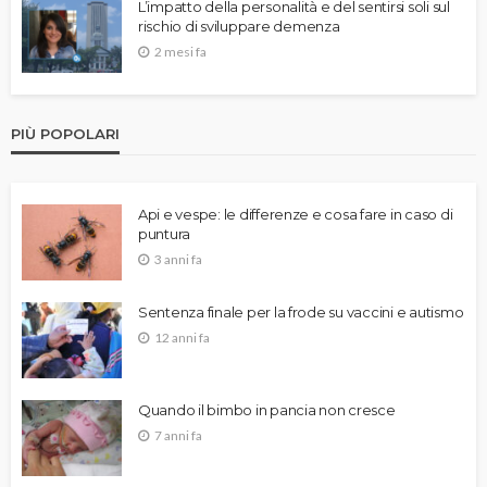
L’impatto della personalità e del sentirsi soli sul
rischio di sviluppare demenza
2 mesi fa
PIÙ POPOLARI
Api e vespe: le differenze e cosa fare in caso di
puntura
3 anni fa
Sentenza finale per la frode su vaccini e autismo
12 anni fa
Quando il bimbo in pancia non cresce
7 anni fa