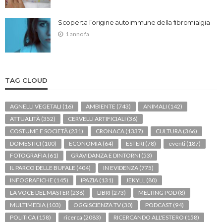
Scoperta l’origine autoimmune della fibromialgia
1 anno fa
TAG CLOUD
AGNELLI VEGETALI
(16)
AMBIENTE
(743)
ANIMALI
(142)
ATTUALITÀ
(352)
CERVELLI ARTIFICIALI
(36)
COSTUME E SOCIETÀ
(231)
CRONACA
(1337)
CULTURA
(366)
DOMESTICI
(100)
ECONOMIA
(64)
ESTERI
(78)
eventi
(187)
FOTOGRAFIA
(61)
GRAVIDANZA E DINTORNI
(53)
IL PARCO DELLE BUFALE
(404)
IN EVIDENZA
(775)
INFOGRAFICHE
(145)
IPAZIA
(131)
JEKYLL
(80)
LA VOCE DEL MASTER
(236)
LIBRI
(273)
MELTING POD
(8)
MULTIMEDIA
(103)
OGGISCIENZA TV
(30)
PODCAST
(94)
POLITICA
(158)
ricerca
(2083)
RICERCANDO ALL'ESTERO
(158)