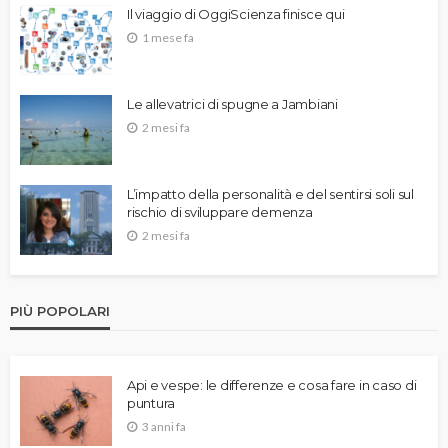
Il viaggio di OggiScienza finisce qui
1 mese fa
Le allevatrici di spugne a Jambiani
2 mesi fa
L’impatto della personalità e del sentirsi soli sul
rischio di sviluppare demenza
2 mesi fa
PIÙ POPOLARI
Api e vespe: le differenze e cosa fare in caso di
puntura
3 anni fa