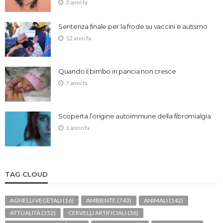
3 anni fa
Sentenza finale per la frode su vaccini e autismo
12 anni fa
Quando il bimbo in pancia non cresce
7 anni fa
Scoperta l’origine autoimmune della fibromialgia
1 anno fa
TAG CLOUD
AGNELLI VEGETALI
(16)
AMBIENTE
(743)
ANIMALI
(142)
ATTUALITÀ
(352)
CERVELLI ARTIFICIALI
(36)