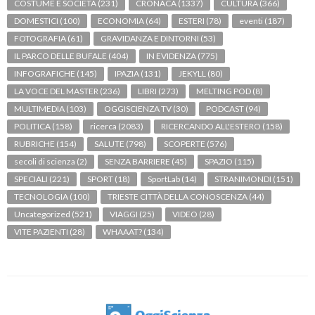
COSTUME E SOCIETÀ
(231)
CRONACA
(1337)
CULTURA
(366)
DOMESTICI
(100)
ECONOMIA
(64)
ESTERI
(78)
eventi
(187)
FOTOGRAFIA
(61)
GRAVIDANZA E DINTORNI
(53)
IL PARCO DELLE BUFALE
(404)
IN EVIDENZA
(775)
INFOGRAFICHE
(145)
IPAZIA
(131)
JEKYLL
(80)
LA VOCE DEL MASTER
(236)
LIBRI
(273)
MELTING POD
(8)
MULTIMEDIA
(103)
OGGISCIENZA TV
(30)
PODCAST
(94)
POLITICA
(158)
ricerca
(2083)
RICERCANDO ALL'ESTERO
(158)
RUBRICHE
(154)
SALUTE
(798)
SCOPERTE
(576)
secoli di scienza
(2)
SENZA BARRIERE
(45)
SPAZIO
(115)
SPECIALI
(221)
SPORT
(18)
SportLab
(14)
STRANIMONDI
(151)
TECNOLOGIA
(100)
TRIESTE CITTÀ DELLA CONOSCENZA
(44)
Uncategorized
(521)
VIAGGI
(25)
VIDEO
(28)
VITE PAZIENTI
(28)
WHAAAT?
(134)