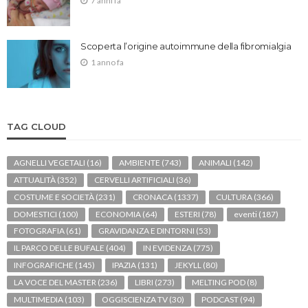
7 anni fa
Scoperta l’origine autoimmune della fibromialgia
1 anno fa
TAG CLOUD
AGNELLI VEGETALI
(16)
AMBIENTE
(743)
ANIMALI
(142)
ATTUALITÀ
(352)
CERVELLI ARTIFICIALI
(36)
COSTUME E SOCIETÀ
(231)
CRONACA
(1337)
CULTURA
(366)
DOMESTICI
(100)
ECONOMIA
(64)
ESTERI
(78)
eventi
(187)
FOTOGRAFIA
(61)
GRAVIDANZA E DINTORNI
(53)
IL PARCO DELLE BUFALE
(404)
IN EVIDENZA
(775)
INFOGRAFICHE
(145)
IPAZIA
(131)
JEKYLL
(80)
LA VOCE DEL MASTER
(236)
LIBRI
(273)
MELTING POD
(8)
MULTIMEDIA
(103)
OGGISCIENZA TV
(30)
PODCAST
(94)