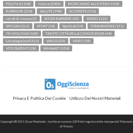
POLITICA
(158)
ricerca
(2083)
RICERCANDO ALL'ESTERO
(158)
RUBRICHE
(154)
SALUTE
(798)
SCOPERTE
(576)
secoli di scienza
(2)
SENZA BARRIERE
(45)
SPAZIO
(115)
SPECIALI
(221)
SPORT
(18)
SportLab
(14)
STRANIMONDI
(151)
TECNOLOGIA
(100)
TRIESTE CITTÀ DELLA CONOSCENZA
(44)
Uncategorized
(521)
VIAGGI
(25)
VIDEO
(28)
VITE PAZIENTI
(28)
WHAAAT?
(134)
Privacy E Politica Dei Cookie
Utilizzo Dei Nostri Materiali
Copyright © 2021 Sissa Medialab - Iscritto al numero 1209 del registro della stampa del Tribunale
di Trieste.