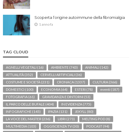
Scoperta l’origine autoimmune della fibromialgia
1 anno fa
TAG CLOUD
AGNELLI VEGETALI
(16)
AMBIENTE
(743)
ANIMALI
(142)
ATTUALITÀ
(352)
CERVELLI ARTIFICIALI
(36)
COSTUME E SOCIETÀ
(231)
CRONACA
(1337)
CULTURA
(366)
DOMESTICI
(100)
ECONOMIA
(64)
ESTERI
(78)
eventi
(187)
FOTOGRAFIA
(61)
GRAVIDANZA E DINTORNI
(53)
IL PARCO DELLE BUFALE
(404)
IN EVIDENZA
(775)
INFOGRAFICHE
(145)
IPAZIA
(131)
JEKYLL
(80)
LA VOCE DEL MASTER
(236)
LIBRI
(273)
MELTING POD
(8)
MULTIMEDIA
(103)
OGGISCIENZA TV
(30)
PODCAST
(94)