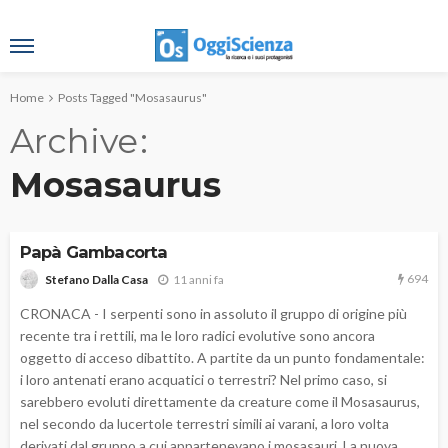
Home
Posts Tagged "Mosasaurus"
Archive
Mosasaurus
Papà Gambacorta
694
11 anni fa
Stefano Dalla Casa
CRONACA - I serpenti sono in assoluto il gruppo di origine più
recente tra i rettili, ma le loro radici evolutive sono ancora
oggetto di acceso dibattito. A partite da un punto fondamentale:
i loro antenati erano acquatici o terrestri? Nel primo caso, si
sarebbero evoluti direttamente da creature come il Mosasaurus,
nel secondo da lucertole terrestri simili ai varani, a loro volta
derivati dal gruppo a cui appartenevano i mosasauri. La nuova