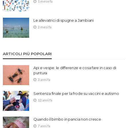
1 mese fa
Le allevatrici di spugne a Jambiani
2 mesi fa
ARTICOLI PIÙ POPOLARI
Api e vespe: le differenze e cosa fare in caso di
puntura
3 anni fa
Sentenza finale per la frode su vaccini e autismo
12 anni fa
Quando il bimbo in pancia non cresce
7 anni fa