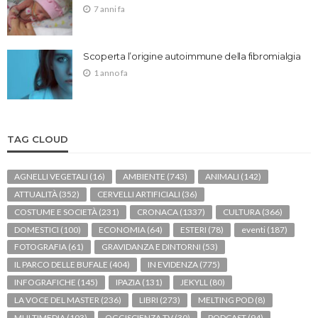
7 anni fa
Scoperta l’origine autoimmune della fibromialgia
1 anno fa
TAG CLOUD
AGNELLI VEGETALI
(16)
AMBIENTE
(743)
ANIMALI
(142)
ATTUALITÀ
(352)
CERVELLI ARTIFICIALI
(36)
COSTUME E SOCIETÀ
(231)
CRONACA
(1337)
CULTURA
(366)
DOMESTICI
(100)
ECONOMIA
(64)
ESTERI
(78)
eventi
(187)
FOTOGRAFIA
(61)
GRAVIDANZA E DINTORNI
(53)
IL PARCO DELLE BUFALE
(404)
IN EVIDENZA
(775)
INFOGRAFICHE
(145)
IPAZIA
(131)
JEKYLL
(80)
LA VOCE DEL MASTER
(236)
LIBRI
(273)
MELTING POD
(8)
MULTIMEDIA
(103)
OGGISCIENZA TV
(30)
PODCAST
(94)