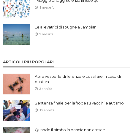
Il viaggio di OggiScienza finisce qui
1 mese fa
Le allevatrici di spugne a Jambiani
2 mesi fa
ARTICOLI PIÙ POPOLARI
Api e vespe: le differenze e cosa fare in caso di
puntura
3 anni fa
Sentenza finale per la frode su vaccini e autismo
12 anni fa
Quando il bimbo in pancia non cresce