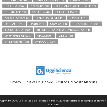
POLITICA
(158)
ricerca
(2083)
RICERCANDO ALL'ESTERO
(158)
RUBRICHE
(154)
SALUTE
(798)
SCOPERTE
(576)
secoli di scienza
(2)
SENZA BARRIERE
(45)
SPAZIO
(115)
SPECIALI
(221)
SPORT
(18)
SportLab
(14)
STRANIMONDI
(151)
TECNOLOGIA
(100)
TRIESTE CITTÀ DELLA CONOSCENZA
(44)
Uncategorized
(521)
VIAGGI
(25)
VIDEO
(28)
VITE PAZIENTI
(28)
WHAAAT?
(134)
Privacy E Politica Dei Cookie
Utilizzo Dei Nostri Materiali
Copyright © 2021 Sissa Medialab - Iscritto al numero 1209 del registro della stampa del Tribunale
di Trieste.