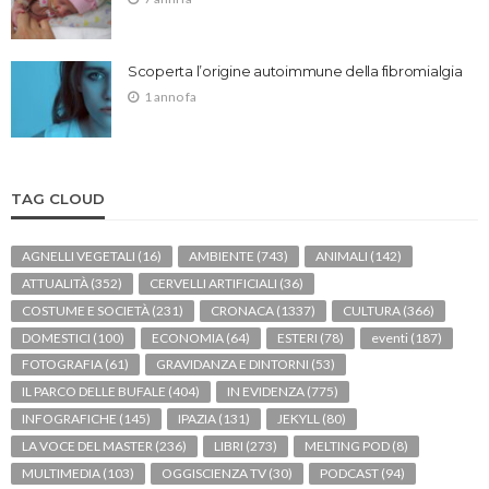
Scoperta l’origine autoimmune della fibromialgia
1 anno fa
TAG CLOUD
AGNELLI VEGETALI
(16)
AMBIENTE
(743)
ANIMALI
(142)
ATTUALITÀ
(352)
CERVELLI ARTIFICIALI
(36)
COSTUME E SOCIETÀ
(231)
CRONACA
(1337)
CULTURA
(366)
DOMESTICI
(100)
ECONOMIA
(64)
ESTERI
(78)
eventi
(187)
FOTOGRAFIA
(61)
GRAVIDANZA E DINTORNI
(53)
IL PARCO DELLE BUFALE
(404)
IN EVIDENZA
(775)
INFOGRAFICHE
(145)
IPAZIA
(131)
JEKYLL
(80)
LA VOCE DEL MASTER
(236)
LIBRI
(273)
MELTING POD
(8)
MULTIMEDIA
(103)
OGGISCIENZA TV
(30)
PODCAST
(94)