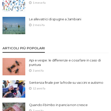
1 mese fa
Le allevatrici di spugne a Jambiani
2 mesi fa
ARTICOLI PIÙ POPOLARI
Api e vespe: le differenze e cosa fare in caso di
puntura
3 anni fa
Sentenza finale per la frode su vaccini e autismo
12 anni fa
Quando il bimbo in pancia non cresce
7 anni fa