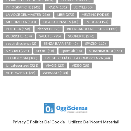
INFOGRAFICHE
(145)
IPAZIA
(131)
JEKYLL
(80)
LA VOCE DEL MASTER
(236)
LIBRI
(273)
MELTING POD
(8)
MULTIMEDIA
(103)
OGGISCIENZA TV
(30)
PODCAST
(94)
POLITICA
(158)
ricerca
(2083)
RICERCANDO ALL'ESTERO
(158)
RUBRICHE
(154)
SALUTE
(798)
SCOPERTE
(576)
secoli di scienza
(2)
SENZA BARRIERE
(45)
SPAZIO
(115)
SPECIALI
(221)
SPORT
(18)
SportLab
(14)
STRANIMONDI
(151)
TECNOLOGIA
(100)
TRIESTE CITTÀ DELLA CONOSCENZA
(44)
Uncategorized
(521)
VIAGGI
(25)
VIDEO
(28)
VITE PAZIENTI
(28)
WHAAAT?
(134)
Privacy E Politica Dei Cookie
Utilizzo Dei Nostri Materiali