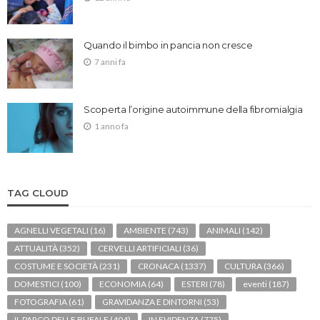
Quando il bimbo in pancia non cresce
7 anni fa
Scoperta l’origine autoimmune della fibromialgia
1 anno fa
TAG CLOUD
AGNELLI VEGETALI
(16)
AMBIENTE
(743)
ANIMALI
(142)
ATTUALITÀ
(352)
CERVELLI ARTIFICIALI
(36)
COSTUME E SOCIETÀ
(231)
CRONACA
(1337)
CULTURA
(366)
DOMESTICI
(100)
ECONOMIA
(64)
ESTERI
(78)
eventi
(187)
FOTOGRAFIA
(61)
GRAVIDANZA E DINTORNI
(53)
IL PARCO DELLE BUFALE
(404)
IN EVIDENZA
(775)