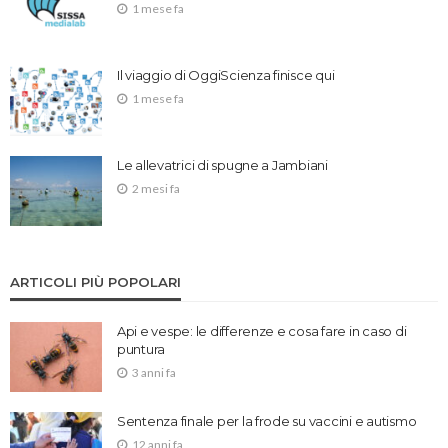
1 mese fa
Il viaggio di OggiScienza finisce qui
1 mese fa
Le allevatrici di spugne a Jambiani
2 mesi fa
ARTICOLI PIÙ POPOLARI
Api e vespe: le differenze e cosa fare in caso di
puntura
3 anni fa
Sentenza finale per la frode su vaccini e autismo
12 anni fa