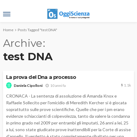
Home
Posts Tagged "test DNA"
Archive
test DNA
La prova del Dna a processo
1.1k
10 anni fa
Daniela Cipolloni
CRONACA - La sentenza di assoluzione di Amanda Knox e
Raffaele Sollecito per l'omicidio di Meredith Kercher si è giocata
soprattutto sulle prove scientifiche. Quelle che per i pm erano
evidenze schiaccianti di colpevolezza, tanto da valere la condanna
in primo grado nel 2009 per entrambi gli imputati, 26 anni a lei, 25
a lui, sono state giudicate prove inattendibili per la Corte di assise
d'appello. Il verdetto è stato completamente ribaltato per una