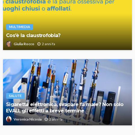
MULTIMEDIA
Cos’è la claustrofobia?
2 anni fa
Giulia Rocco
SALUTE
Sigaretta elettronica, svapare fa male? Non solo
EVALI, gli effetti a breve termine
2 anni fa
Veronica Nicosia