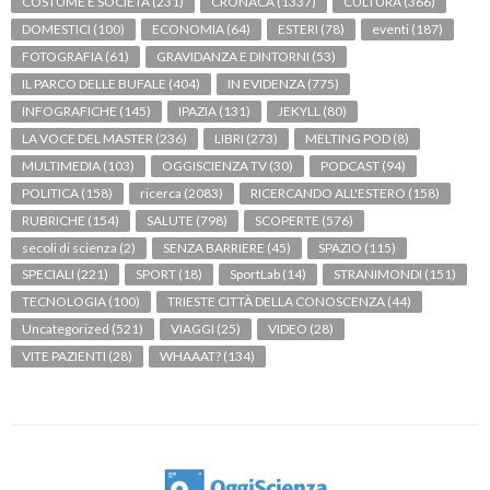
COSTUME E SOCIETÀ
(231)
CRONACA
(1337)
CULTURA
(366)
DOMESTICI
(100)
ECONOMIA
(64)
ESTERI
(78)
eventi
(187)
FOTOGRAFIA
(61)
GRAVIDANZA E DINTORNI
(53)
IL PARCO DELLE BUFALE
(404)
IN EVIDENZA
(775)
INFOGRAFICHE
(145)
IPAZIA
(131)
JEKYLL
(80)
LA VOCE DEL MASTER
(236)
LIBRI
(273)
MELTING POD
(8)
MULTIMEDIA
(103)
OGGISCIENZA TV
(30)
PODCAST
(94)
POLITICA
(158)
ricerca
(2083)
RICERCANDO ALL'ESTERO
(158)
RUBRICHE
(154)
SALUTE
(798)
SCOPERTE
(576)
secoli di scienza
(2)
SENZA BARRIERE
(45)
SPAZIO
(115)
SPECIALI
(221)
SPORT
(18)
SportLab
(14)
STRANIMONDI
(151)
TECNOLOGIA
(100)
TRIESTE CITTÀ DELLA CONOSCENZA
(44)
Uncategorized
(521)
VIAGGI
(25)
VIDEO
(28)
VITE PAZIENTI
(28)
WHAAAT?
(134)