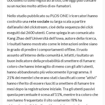
000 utenti si sono registrati al sito, che oggi può contare
su un nucleo molto attivo di ex-fumatori.
Nello studio pubblicato su PLOS ONE i ricercatori hanno
costruito una
rete sociale
su larga scala a partire
dall’analisi del
clickstream
, cioè della sequenza dei
click
eseguiti dai 2600 utenti. Come spiega in un comunicato
Kang Zhao dell’Università dell’Iowa, autore della ricerca,
i risultati hanno mostrato come le interazioni online siano
in grado di predire i comportamenti offline. Il ruolo
assunto all’interno della comunità è, infatti, risultato un
buon indicatore della probabilità di smettere di fumare:
coloro che hanno interagito di meno con gli altri utenti,
hanno abbandonato più velocemente il programma. Il
21% dei membri che erano stati classificati come “attivi”
hanno riferito di essere riusciti a smettere di fumare tre
mesi dopo la registrazione iniziale. Tra gli utenti passivi
questa percentuale è scesa all’11%, mentre tra coloro che
non hanno frequentato il sito solamente l’8% ha