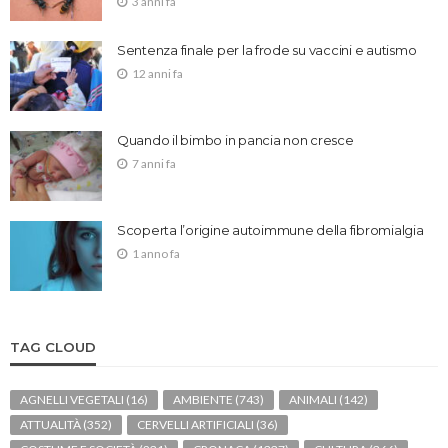
3 anni fa
Sentenza finale per la frode su vaccini e autismo
12 anni fa
Quando il bimbo in pancia non cresce
7 anni fa
Scoperta l’origine autoimmune della fibromialgia
1 anno fa
TAG CLOUD
AGNELLI VEGETALI
(16)
AMBIENTE
(743)
ANIMALI
(142)
ATTUALITÀ
(352)
CERVELLI ARTIFICIALI
(36)