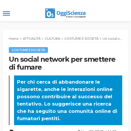
Home
ATTUALITÀ
CULTURA
COSTUME E SOCIETÀ
Un social network per smettere di fumare
COSTUME E SOCIETÀ
Un social network per smettere
di fumare
Per chi cerca di abbandonare le
sigarette, anche le interazioni online
possono contribuire al successo del
tentativo. Lo suggerisce una ricerca
che ha seguito una comunità online di
fumatori pentiti.