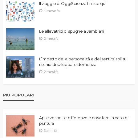
Il viaggio di OggiScienza finisce qui
1 mese fa
Le allevatrici di spugne a Jambiani
2 mesi fa
L’impatto della personalità e del sentirsi soli sul
rischio di sviluppare demenza
2 mesi fa
PIÙ POPOLARI
Api e vespe: le differenze e cosa fare in caso di
puntura
3 anni fa