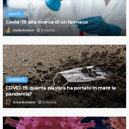
SALUTE
Covid-19: alla ricerca di un farmaco
2 mesi fa
Giulia Annovi
AMBIENTE
COVID-19, quanta plastica ha portato in mare la
pandemia?
2 mesi fa
Anna Romano