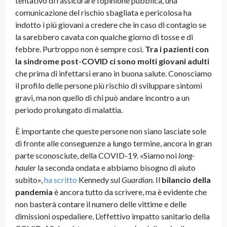
tentativo di rassicurare l’opinione pubblica, una
comunicazione del rischio sbagliata e pericolosa ha
indotto i più giovani a credere che in caso di contagio se
la sarebbero cavata con qualche giorno di tosse e di
febbre. Purtroppo non è sempre così.
Tra i pazienti con
la sindrome post-COVID ci sono molti giovani
adulti
che prima di infettarsi erano in buona salute. Conosciamo
il profilo delle persone più rischio di sviluppare sintomi
gravi, ma non quello di chi può andare incontro a un
periodo prolungato di malattia.
È importante che queste persone non siano lasciate sole
di fronte alle conseguenze a lungo termine, ancora in gran
parte sconosciute, della COVID-19. «Siamo noi
long-
hauler
la seconda ondata e abbiamo bisogno di aiuto
subito»,
ha scritto
Kennedy sul
Guardian
. Il
bilancio della
pandemia
è ancora tutto da scrivere, ma è evidente che
non basterà contare il numero delle vittime e delle
dimissioni ospedaliere. L’effettivo impatto sanitario della