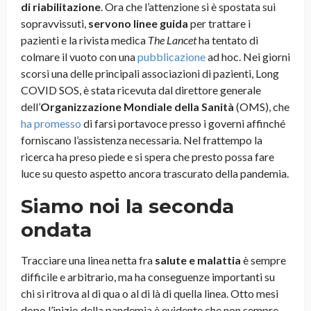
di riabilitazione
. Ora che l’attenzione si è spostata sui
sopravvissuti,
servono linee guida
per trattare i
pazienti e la rivista medica
The Lancet
ha tentato di
colmare il vuoto con una
pubblicazione
ad hoc. Nei giorni
scorsi una delle principali associazioni di pazienti, Long
COVID SOS, è stata ricevuta dal direttore generale
dell’
Organizzazione Mondiale della Sanità
(OMS), che
ha promesso
di farsi portavoce presso i governi affinché
forniscano l’assistenza necessaria. Nel frattempo la
ricerca ha preso piede e si spera che presto possa fare
luce su questo aspetto ancora trascurato della pandemia.
Siamo noi la seconda
ondata
Tracciare una linea netta fra
salute e malattia
è sempre
difficile e arbitrario, ma ha conseguenze importanti su
chi si ritrova al di qua o al di là di quella linea. Otto mesi
dopo l’inizio della pandemia è evidente che non sempre