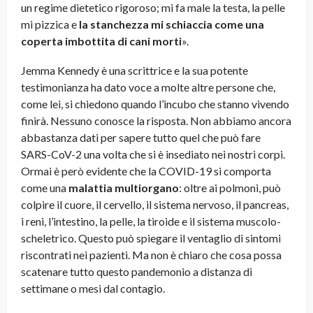
un regime dietetico rigoroso; mi fa male la testa, la pelle
mi pizzica e
la stanchezza mi schiaccia come una
coperta imbottita di cani morti
».
Jemma Kennedy è una scrittrice e la sua potente
testimonianza ha dato voce a molte altre persone che,
come lei, si chiedono quando l’incubo che stanno vivendo
finirà. Nessuno conosce la risposta. Non abbiamo ancora
abbastanza dati per sapere tutto quel che può fare
SARS-CoV-2 una volta che si è insediato nei nostri corpi.
Ormai è però evidente che la COVID-19 si comporta
come una
malattia multiorgano
: oltre ai polmoni, può
colpire il cuore, il cervello, il sistema nervoso, il pancreas,
i reni, l’intestino, la pelle, la tiroide e il sistema muscolo-
scheletrico. Questo può spiegare il ventaglio di sintomi
riscontrati nei pazienti. Ma non è chiaro che cosa possa
scatenare tutto questo pandemonio a distanza di
settimane o mesi dal contagio.