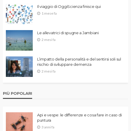
Il viaggio di OggiScienza finisce qui
1 mese fa
Le allevatrici di spugne a Jambiani
2 mesi fa
L’impatto della personalità e del sentirsi soli sul
rischio di sviluppare demenza
2 mesi fa
PIÙ POPOLARI
Api e vespe: le differenze e cosa fare in caso di
puntura
3 anni fa