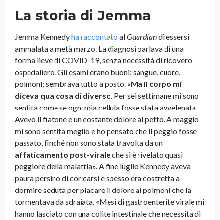
La storia di Jemma
Jemma Kennedy
ha raccontato
al
Guardian
di essersi
ammalata a metà marzo. La diagnosi parlava di una
forma lieve di COVID-19, senza necessità di ricovero
ospedaliero. Gli esami erano buoni: sangue, cuore,
polmoni; sembrava tutto a posto. «
Ma
il corpo mi
diceva qualcosa di diverso
. Per sei settimane mi sono
sentita come se ogni mia cellula fosse stata avvelenata.
Avevo il fiatone e un costante dolore al petto. A maggio
mi sono sentita meglio e ho pensato che il peggio fosse
passato, finché non sono stata travolta da un
affaticamento post-virale
che si è rivelato quasi
peggiore della malattia». A fine luglio Kennedy aveva
paura persino di coricarsi e spesso era costretta a
dormire seduta per placare il dolore ai polmoni che la
tormentava da sdraiata. «Mesi di gastroenterite virale mi
hanno lasciato con una colite intestinale che necessita di