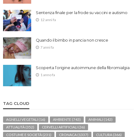
Sentenza finale per la frode su vaccini e autismo
12 anni fa
Quando il bimbo in pancia non cresce
7 anni fa
Scoperta l’origine autoimmune della fibromialgia
1 anno fa
TAG CLOUD
AGNELLI VEGETALI
(16)
AMBIENTE
(743)
ANIMALI
(142)
ATTUALITÀ
(352)
CERVELLI ARTIFICIALI
(36)
COSTUME E SOCIETÀ
(231)
CRONACA
(1337)
CULTURA
(366)