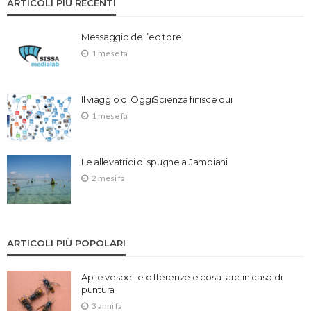
ARTICOLI PIÙ RECENTI
Messaggio dell’editore
1 mese fa
Il viaggio di OggiScienza finisce qui
1 mese fa
Le allevatrici di spugne a Jambiani
2 mesi fa
ARTICOLI PIÙ POPOLARI
Api e vespe: le differenze e cosa fare in caso di
puntura
3 anni fa