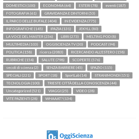
DOMESTICI
(100)
ECONOMIA
(64)
ESTERI
(78)
eventi
(187)
FOTOGRAFIA
(61)
GRAVIDANZA E DINTORNI
(53)
IL PARCO DELLE BUFALE
(404)
IN EVIDENZA
(775)
INFOGRAFICHE
(145)
IPAZIA
(131)
JEKYLL
(80)
LA VOCE DEL MASTER
(236)
LIBRI
(273)
MELTING POD
(8)
MULTIMEDIA
(103)
OGGISCIENZA TV
(30)
PODCAST
(94)
POLITICA
(158)
ricerca
(2083)
RICERCANDO ALL'ESTERO
(158)
RUBRICHE
(154)
SALUTE
(798)
SCOPERTE
(576)
secoli di scienza
(2)
SENZA BARRIERE
(45)
SPAZIO
(115)
SPECIALI
(221)
SPORT
(18)
SportLab
(14)
STRANIMONDI
(151)
TECNOLOGIA
(100)
TRIESTE CITTÀ DELLA CONOSCENZA
(44)
Uncategorized
(521)
VIAGGI
(25)
VIDEO
(28)
VITE PAZIENTI
(28)
WHAAAT?
(134)