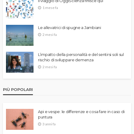
Il viaggio di OggiScienza finisce qui
1 mese fa
Le allevatrici di spugne a Jambiani
2 mesi fa
L’impatto della personalità e del sentirsi soli sul
rischio di sviluppare demenza
2 mesi fa
PIÙ POPOLARI
Api e vespe: le differenze e cosa fare in caso di
puntura
3 anni fa