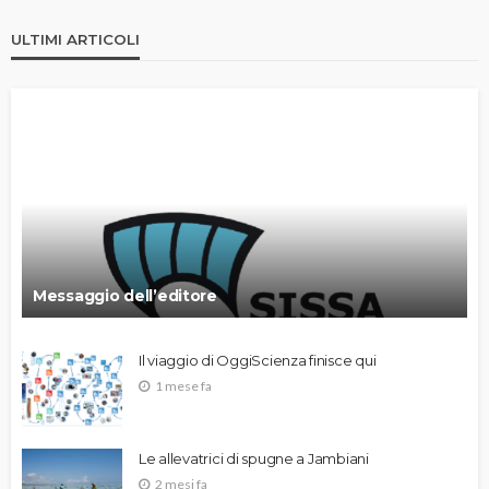
ULTIMI ARTICOLI
Messaggio dell’editore
Il viaggio di OggiScienza finisce qui
1 mese fa
Le allevatrici di spugne a Jambiani
2 mesi fa