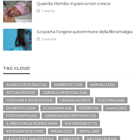
Quando il bimbo in pancia non cresce
7 anni fa
Scoperta l’origine autoimmune della fibromialgia
1 anno fa
TAG CLOUD
AGNELLI VEGETALI
(16)
AMBIENTE
(743)
ANIMALI
(142)
ATTUALITÀ
(352)
CERVELLI ARTIFICIALI
(36)
COSTUME E SOCIETÀ
(231)
CRONACA
(1337)
CULTURA
(366)
DOMESTICI
(100)
ECONOMIA
(64)
ESTERI
(78)
eventi
(187)
FOTOGRAFIA
(61)
GRAVIDANZA E DINTORNI
(53)
IL PARCO DELLE BUFALE
(404)
IN EVIDENZA
(775)
INFOGRAFICHE
(145)
IPAZIA
(131)
JEKYLL
(80)
LA VOCE DEL MASTER
(236)
LIBRI
(273)
MELTING POD
(8)