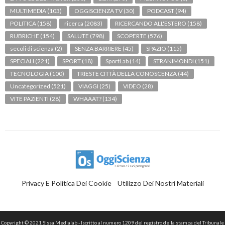
MULTIMEDIA
(103)
OGGISCIENZA TV
(30)
PODCAST
(94)
POLITICA
(158)
ricerca
(2083)
RICERCANDO ALL'ESTERO
(158)
RUBRICHE
(154)
SALUTE
(798)
SCOPERTE
(576)
secoli di scienza
(2)
SENZA BARRIERE
(45)
SPAZIO
(115)
SPECIALI
(221)
SPORT
(18)
SportLab
(14)
STRANIMONDI
(151)
TECNOLOGIA
(100)
TRIESTE CITTÀ DELLA CONOSCENZA
(44)
Uncategorized
(521)
VIAGGI
(25)
VIDEO
(28)
VITE PAZIENTI
(28)
WHAAAT?
(134)
Privacy E Politica Dei Cookie
Utilizzo Dei Nostri Materiali
Copyright © 2021 Sissa Medialab - Iscritto al numero 1209 del registro della stampa del Tribunale