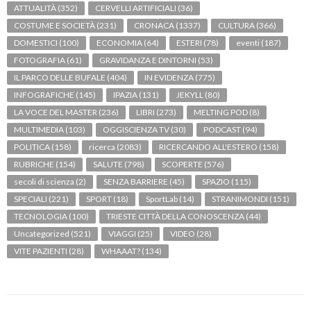
ATTUALITÀ
(352)
CERVELLI ARTIFICIALI
(36)
COSTUME E SOCIETÀ
(231)
CRONACA
(1337)
CULTURA
(366)
DOMESTICI
(100)
ECONOMIA
(64)
ESTERI
(78)
eventi
(187)
FOTOGRAFIA
(61)
GRAVIDANZA E DINTORNI
(53)
IL PARCO DELLE BUFALE
(404)
IN EVIDENZA
(775)
INFOGRAFICHE
(145)
IPAZIA
(131)
JEKYLL
(80)
LA VOCE DEL MASTER
(236)
LIBRI
(273)
MELTING POD
(8)
MULTIMEDIA
(103)
OGGISCIENZA TV
(30)
PODCAST
(94)
POLITICA
(158)
ricerca
(2083)
RICERCANDO ALL'ESTERO
(158)
RUBRICHE
(154)
SALUTE
(798)
SCOPERTE
(576)
secoli di scienza
(2)
SENZA BARRIERE
(45)
SPAZIO
(115)
SPECIALI
(221)
SPORT
(18)
SportLab
(14)
STRANIMONDI
(151)
TECNOLOGIA
(100)
TRIESTE CITTÀ DELLA CONOSCENZA
(44)
Uncategorized
(521)
VIAGGI
(25)
VIDEO
(28)
VITE PAZIENTI
(28)
WHAAAT?
(134)