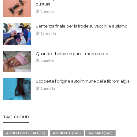
puntura
3 anni fa
Sentenza finale per la frode su vaccini e autismo
12 anni fa
Quando il bimbo in pancia non cresce
7 anni fa
Scoperta l’origine autoimmune della fibromialgia
1 anno fa
TAG CLOUD
AGNELLI VEGETALI
(16)
AMBIENTE
(743)
ANIMALI
(142)