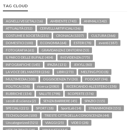
TAG CLOUD
AGNELLI VEGETALI
(16)
AMBIENTE
(743)
ANIMALI
(142)
ATTUALITÀ
(352)
CERVELLI ARTIFICIALI
(36)
COSTUME E SOCIETÀ
(231)
CRONACA
(1337)
CULTURA
(366)
DOMESTICI
(100)
ECONOMIA
(64)
ESTERI
(78)
eventi
(187)
FOTOGRAFIA
(61)
GRAVIDANZA E DINTORNI
(53)
IL PARCO DELLE BUFALE
(404)
IN EVIDENZA
(775)
INFOGRAFICHE
(145)
IPAZIA
(131)
JEKYLL
(80)
LA VOCE DEL MASTER
(236)
LIBRI
(273)
MELTING POD
(8)
MULTIMEDIA
(103)
OGGISCIENZA TV
(30)
PODCAST
(94)
POLITICA
(158)
ricerca
(2083)
RICERCANDO ALL'ESTERO
(158)
RUBRICHE
(154)
SALUTE
(798)
SCOPERTE
(576)
secoli di scienza
(2)
SENZA BARRIERE
(45)
SPAZIO
(115)
SPECIALI
(221)
SPORT
(18)
SportLab
(14)
STRANIMONDI
(151)
TECNOLOGIA
(100)
TRIESTE CITTÀ DELLA CONOSCENZA
(44)
Uncategorized
(521)
VIAGGI
(25)
VIDEO
(28)
VITE PAZIENTI
(28)
WHAAAT?
(134)