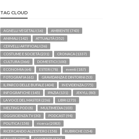
TAG CLOUD
AGNELLI VEGETALI
(16)
AMBIENTE
(743)
ANIMALI
(142)
ATTUALITÀ
(352)
CERVELLI ARTIFICIALI
(36)
COSTUME E SOCIETÀ
(231)
CRONACA
(1337)
CULTURA
(366)
DOMESTICI
(100)
ECONOMIA
(64)
ESTERI
(78)
eventi
(187)
FOTOGRAFIA
(61)
GRAVIDANZA E DINTORNI
(53)
IL PARCO DELLE BUFALE
(404)
IN EVIDENZA
(775)
INFOGRAFICHE
(145)
IPAZIA
(131)
JEKYLL
(80)
LA VOCE DEL MASTER
(236)
LIBRI
(273)
MELTING POD
(8)
MULTIMEDIA
(103)
OGGISCIENZA TV
(30)
PODCAST
(94)
POLITICA
(158)
ricerca
(2083)
RICERCANDO ALL'ESTERO
(158)
RUBRICHE
(154)
SALUTE
(798)
SCOPERTE
(576)