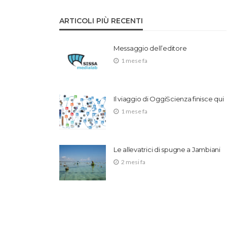
ARTICOLI PIÙ RECENTI
Messaggio dell’editore
1 mese fa
Il viaggio di OggiScienza finisce qui
1 mese fa
Le allevatrici di spugne a Jambiani
2 mesi fa