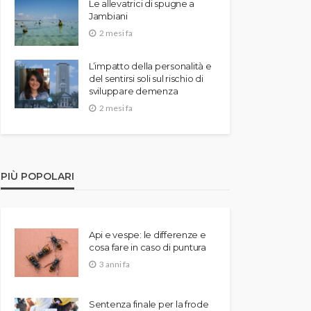
Le allevatrici di spugne a
Jambiani
2 mesi fa
L’impatto della personalità e
del sentirsi soli sul rischio di
sviluppare demenza
2 mesi fa
PIÙ POPOLARI
Api e vespe: le differenze e
cosa fare in caso di puntura
3 anni fa
Sentenza finale per la frode