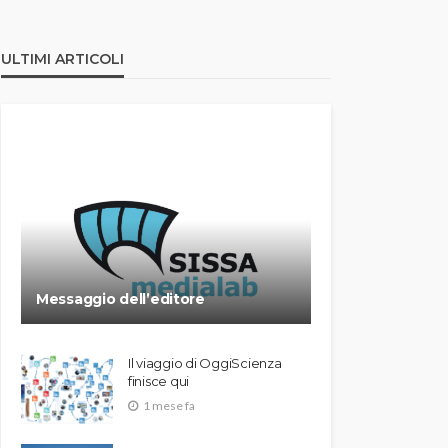
ULTIMI ARTICOLI
Messaggio dell’editore
Il viaggio di OggiScienza
finisce qui
1 mese fa