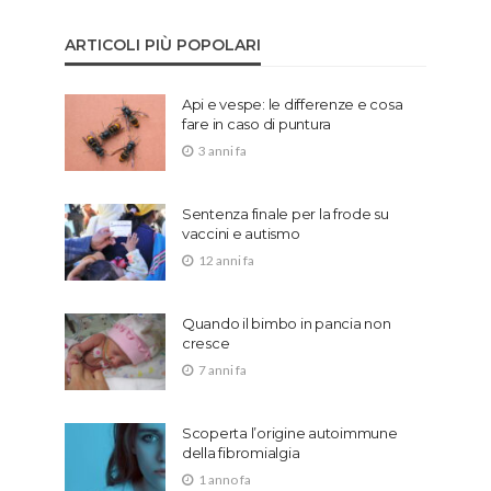
ARTICOLI PIÙ POPOLARI
Api e vespe: le differenze e cosa
fare in caso di puntura
3 anni fa
Sentenza finale per la frode su
vaccini e autismo
12 anni fa
Quando il bimbo in pancia non
cresce
7 anni fa
Scoperta l’origine autoimmune
della fibromialgia
1 anno fa