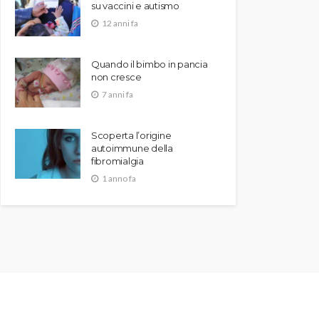
su vaccini e autismo
12 anni fa
Quando il bimbo in pancia
non cresce
7 anni fa
Scoperta l’origine
autoimmune della
fibromialgia
1 anno fa