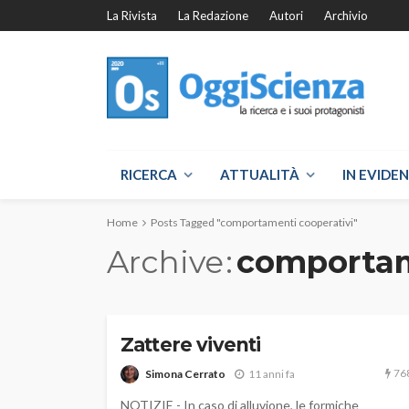
La Rivista
La Redazione
Autori
Archivio
RICERCA
ATTUALITÀ
IN EVIDE
Home
Posts Tagged "comportamenti cooperativi"
Archive
comportam
Zattere viventi
76
Simona Cerrato
11 anni fa
NOTIZIE - In caso di alluvione, le formiche