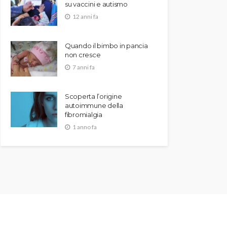
su vaccini e autismo
12 anni fa
Quando il bimbo in pancia
non cresce
7 anni fa
Scoperta l’origine
autoimmune della
fibromialgia
1 anno fa