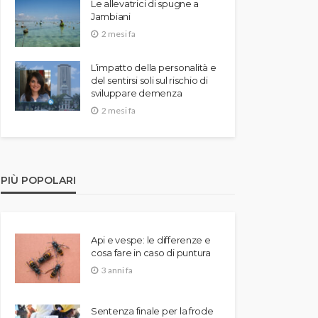
Le allevatrici di spugne a
Jambiani
2 mesi fa
L’impatto della personalità e
del sentirsi soli sul rischio di
sviluppare demenza
2 mesi fa
PIÙ POPOLARI
Api e vespe: le differenze e
cosa fare in caso di puntura
3 anni fa
Sentenza finale per la frode