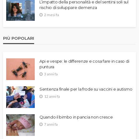
L’impatto della personalità e del sentirsi soli sul
rischio di sviluppare demenza
2 mesi fa
PIÙ POPOLARI
Api e vespe: le differenze e cosa fare in caso di
puntura
3 anni fa
Sentenza finale per la frode su vaccini e autismo
12 anni fa
Quando il bimbo in pancia non cresce
7 anni fa