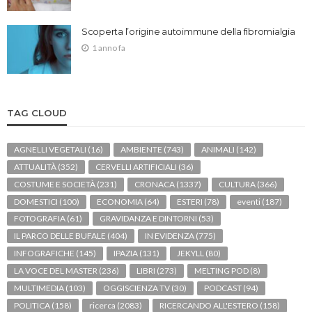
Scoperta l’origine autoimmune della fibromialgia
1 anno fa
TAG CLOUD
AGNELLI VEGETALI
(16)
AMBIENTE
(743)
ANIMALI
(142)
ATTUALITÀ
(352)
CERVELLI ARTIFICIALI
(36)
COSTUME E SOCIETÀ
(231)
CRONACA
(1337)
CULTURA
(366)
DOMESTICI
(100)
ECONOMIA
(64)
ESTERI
(78)
eventi
(187)
FOTOGRAFIA
(61)
GRAVIDANZA E DINTORNI
(53)
IL PARCO DELLE BUFALE
(404)
IN EVIDENZA
(775)
INFOGRAFICHE
(145)
IPAZIA
(131)
JEKYLL
(80)
LA VOCE DEL MASTER
(236)
LIBRI
(273)
MELTING POD
(8)
MULTIMEDIA
(103)
OGGISCIENZA TV
(30)
PODCAST
(94)
POLITICA
(158)
ricerca
(2083)
RICERCANDO ALL'ESTERO
(158)