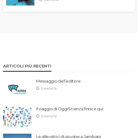
ARTICOLI PIÙ RECENTI
Messaggio dell’editore
1 mese fa
Il viaggio di OggiScienza finisce qui
1 mese fa
Le allevatrici di spugne a Jambiani