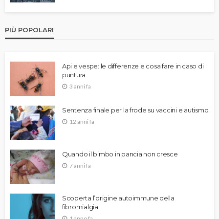
PIÙ POPOLARI
Api e vespe: le differenze e cosa fare in caso di
puntura
3 anni fa
Sentenza finale per la frode su vaccini e autismo
12 anni fa
Quando il bimbo in pancia non cresce
7 anni fa
Scoperta l’origine autoimmune della
fibromialgia
1 anno fa