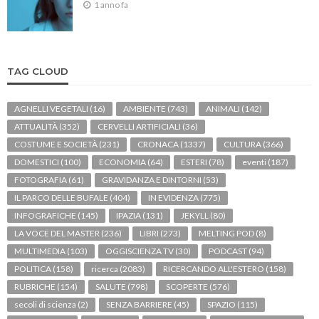
1 anno fa
TAG CLOUD
AGNELLI VEGETALI
(16)
AMBIENTE
(743)
ANIMALI
(142)
ATTUALITÀ
(352)
CERVELLI ARTIFICIALI
(36)
COSTUME E SOCIETÀ
(231)
CRONACA
(1337)
CULTURA
(366)
DOMESTICI
(100)
ECONOMIA
(64)
ESTERI
(78)
eventi
(187)
FOTOGRAFIA
(61)
GRAVIDANZA E DINTORNI
(53)
IL PARCO DELLE BUFALE
(404)
IN EVIDENZA
(775)
INFOGRAFICHE
(145)
IPAZIA
(131)
JEKYLL
(80)
LA VOCE DEL MASTER
(236)
LIBRI
(273)
MELTING POD
(8)
MULTIMEDIA
(103)
OGGISCIENZA TV
(30)
PODCAST
(94)
POLITICA
(158)
ricerca
(2083)
RICERCANDO ALL'ESTERO
(158)
RUBRICHE
(154)
SALUTE
(798)
SCOPERTE
(576)
secoli di scienza
(2)
SENZA BARRIERE
(45)
SPAZIO
(115)