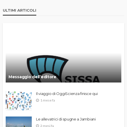
ULTIMI ARTICOLI
Messaggio dell’editore
Il viaggio di OggiScienza finisce qui
1 mese fa
Le allevatrici di spugne a Jambiani
2 mesi fa