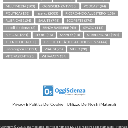
MULTIMEDIA
(103)
OGGISCIENZA TV
(30)
PODCAST
(94)
POLITICA
(158)
ricerca
(2083)
RICERCANDO ALL'ESTERO
(158)
RUBRICHE
(154)
SALUTE
(798)
SCOPERTE
(576)
secoli di scienza
(2)
SENZA BARRIERE
(45)
SPAZIO
(115)
SPECIALI
(221)
SPORT
(18)
SportLab
(14)
STRANIMONDI
(151)
TECNOLOGIA
(100)
TRIESTE CITTÀ DELLA CONOSCENZA
(44)
Uncategorized
(521)
VIAGGI
(25)
VIDEO
(28)
VITE PAZIENTI
(28)
WHAAAT?
(134)
Privacy E Politica Dei Cookie
Utilizzo Dei Nostri Materiali
Copyright © 2021 Sissa Medialab - Iscritto al numero 1209 del registro della stampa del Tribunale