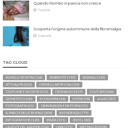
Quando il bimbo in pancia non cresce
7 anni fa
Scoperta l’origine autoimmune della fibromialgia
1 anno fa
TAG CLOUD
AGNELLI VEGETALI
(16)
AMBIENTE
(743)
ANIMALI
(142)
ATTUALITÀ
(352)
CERVELLI ARTIFICIALI
(36)
COSTUME E SOCIETÀ
(231)
CRONACA
(1337)
CULTURA
(366)
DOMESTICI
(100)
ECONOMIA
(64)
ESTERI
(78)
eventi
(187)
FOTOGRAFIA
(61)
GRAVIDANZA E DINTORNI
(53)
IL PARCO DELLE BUFALE
(404)
IN EVIDENZA
(775)
INFOGRAFICHE
(145)
IPAZIA
(131)
JEKYLL
(80)
LA VOCE DEL MASTER
(236)
LIBRI
(273)
MELTING POD
(8)