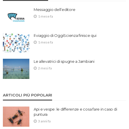
Messaggio dell’editore
1 mese fa
Il viaggio di OggiScienza finisce qui
1 mese fa
Le allevatrici di spugne a Jambiani
2 mesi fa
ARTICOLI PIÙ POPOLARI
Api e vespe: le differenze e cosa fare in caso di
puntura
3 anni fa