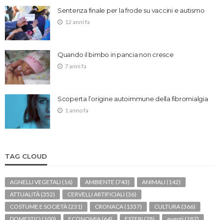
Sentenza finale per la frode su vaccini e autismo
12 anni fa
Quando il bimbo in pancia non cresce
7 anni fa
Scoperta l’origine autoimmune della fibromialgia
1 anno fa
TAG CLOUD
AGNELLI VEGETALI
(16)
AMBIENTE
(743)
ANIMALI
(142)
ATTUALITÀ
(352)
CERVELLI ARTIFICIALI
(36)
COSTUME E SOCIETÀ
(231)
CRONACA
(1337)
CULTURA
(366)
DOMESTICI
(100)
ECONOMIA
(64)
ESTERI
(78)
eventi
(187)