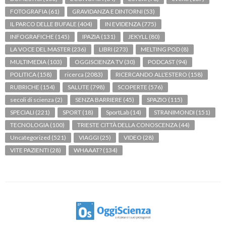
FOTOGRAFIA
(61)
GRAVIDANZA E DINTORNI
(53)
IL PARCO DELLE BUFALE
(404)
IN EVIDENZA
(775)
INFOGRAFICHE
(145)
IPAZIA
(131)
JEKYLL
(80)
LA VOCE DEL MASTER
(236)
LIBRI
(273)
MELTING POD
(8)
MULTIMEDIA
(103)
OGGISCIENZA TV
(30)
PODCAST
(94)
POLITICA
(158)
ricerca
(2083)
RICERCANDO ALL'ESTERO
(158)
RUBRICHE
(154)
SALUTE
(798)
SCOPERTE
(576)
secoli di scienza
(2)
SENZA BARRIERE
(45)
SPAZIO
(115)
SPECIALI
(221)
SPORT
(18)
SportLab
(14)
STRANIMONDI
(151)
TECNOLOGIA
(100)
TRIESTE CITTÀ DELLA CONOSCENZA
(44)
Uncategorized
(521)
VIAGGI
(25)
VIDEO
(28)
VITE PAZIENTI
(28)
WHAAAT?
(134)