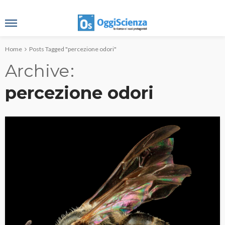
Home
Posts Tagged "percezione odori"
Archive
percezione odori