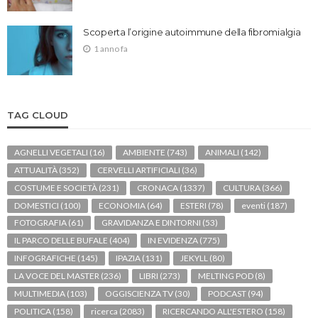
Scoperta l’origine autoimmune della fibromialgia
1 anno fa
TAG CLOUD
AGNELLI VEGETALI
(16)
AMBIENTE
(743)
ANIMALI
(142)
ATTUALITÀ
(352)
CERVELLI ARTIFICIALI
(36)
COSTUME E SOCIETÀ
(231)
CRONACA
(1337)
CULTURA
(366)
DOMESTICI
(100)
ECONOMIA
(64)
ESTERI
(78)
eventi
(187)
FOTOGRAFIA
(61)
GRAVIDANZA E DINTORNI
(53)
IL PARCO DELLE BUFALE
(404)
IN EVIDENZA
(775)
INFOGRAFICHE
(145)
IPAZIA
(131)
JEKYLL
(80)
LA VOCE DEL MASTER
(236)
LIBRI
(273)
MELTING POD
(8)
MULTIMEDIA
(103)
OGGISCIENZA TV
(30)
PODCAST
(94)
POLITICA
(158)
ricerca
(2083)
RICERCANDO ALL'ESTERO
(158)