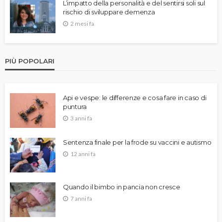
L’impatto della personalità e del sentirsi soli sul
rischio di sviluppare demenza
2 mesi fa
PIÙ POPOLARI
Api e vespe: le differenze e cosa fare in caso di
puntura
3 anni fa
Sentenza finale per la frode su vaccini e autismo
12 anni fa
Quando il bimbo in pancia non cresce
7 anni fa