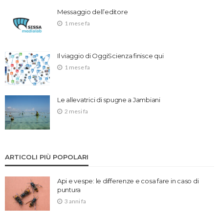
Messaggio dell’editore
1 mese fa
Il viaggio di OggiScienza finisce qui
1 mese fa
Le allevatrici di spugne a Jambiani
2 mesi fa
ARTICOLI PIÙ POPOLARI
Api e vespe: le differenze e cosa fare in caso di
puntura
3 anni fa