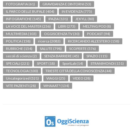
FOTOGRAFIA
(61)
GRAVIDANZA E DINTORNI
(53)
IL PARCO DELLE BUFALE
(404)
IN EVIDENZA
(775)
INFOGRAFICHE
(145)
IPAZIA
(131)
JEKYLL
(80)
LA VOCE DEL MASTER
(236)
LIBRI
(273)
MELTING POD
(8)
MULTIMEDIA
(103)
OGGISCIENZA TV
(30)
PODCAST
(94)
POLITICA
(158)
ricerca
(2083)
RICERCANDO ALL'ESTERO
(158)
RUBRICHE
(154)
SALUTE
(798)
SCOPERTE
(576)
secoli di scienza
(2)
SENZA BARRIERE
(45)
SPAZIO
(115)
SPECIALI
(221)
SPORT
(18)
SportLab
(14)
STRANIMONDI
(151)
TECNOLOGIA
(100)
TRIESTE CITTÀ DELLA CONOSCENZA
(44)
Uncategorized
(521)
VIAGGI
(25)
VIDEO
(28)
VITE PAZIENTI
(28)
WHAAAT?
(134)