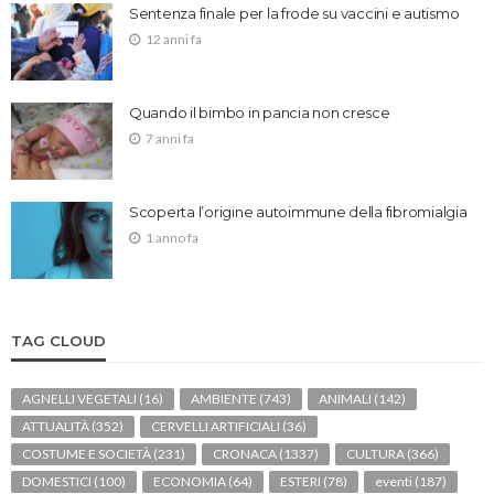
Sentenza finale per la frode su vaccini e autismo
12 anni fa
Quando il bimbo in pancia non cresce
7 anni fa
Scoperta l’origine autoimmune della fibromialgia
1 anno fa
TAG CLOUD
AGNELLI VEGETALI
(16)
AMBIENTE
(743)
ANIMALI
(142)
ATTUALITÀ
(352)
CERVELLI ARTIFICIALI
(36)
COSTUME E SOCIETÀ
(231)
CRONACA
(1337)
CULTURA
(366)
DOMESTICI
(100)
ECONOMIA
(64)
ESTERI
(78)
eventi
(187)