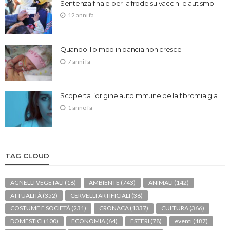
Sentenza finale per la frode su vaccini e autismo
12 anni fa
Quando il bimbo in pancia non cresce
7 anni fa
Scoperta l’origine autoimmune della fibromialgia
1 anno fa
TAG CLOUD
AGNELLI VEGETALI
(16)
AMBIENTE
(743)
ANIMALI
(142)
ATTUALITÀ
(352)
CERVELLI ARTIFICIALI
(36)
COSTUME E SOCIETÀ
(231)
CRONACA
(1337)
CULTURA
(366)
DOMESTICI
(100)
ECONOMIA
(64)
ESTERI
(78)
eventi
(187)