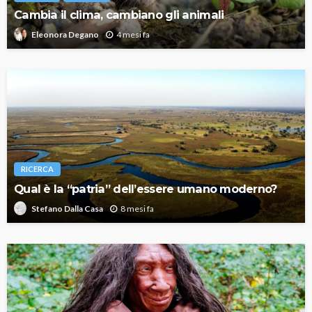
Cambia il clima, cambiano gli animali
4 mesi fa
Eleonora Degano
RICERCA
Qual è la “patria” dell’essere umano moderno?
8 mesi fa
Stefano Dalla Casa