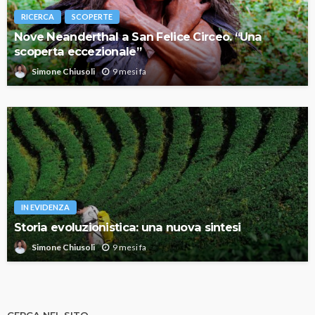
RICERCA
SCOPERTE
Nove Neanderthal a San Felice Circeo. “Una
scoperta eccezionale”
9 mesi fa
Simone Chiusoli
IN EVIDENZA
Storia evoluzionistica: una nuova sintesi
9 mesi fa
Simone Chiusoli