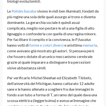
biologi evoluzionisti.
Le
Polistes fuscatus
vivono in nidi ben illuminati, fondati da
più regine una sola delle quali assurge al trono e diventa
dominante. La gerarchia sociale è quindi assai
complicata, meglio non pestare le ali a una figlia di alto
lignaggio o confonderla con quella di una regina minore.
Per facilitare il compito e la convivenza, le
P. fuscatus
hanno volti di
forme e colori diversi
e un’ottima
memoria
,
come avevano già mostrato gli autori. Si pensava però
che fossero dotate di un unico meccanismo cerebrale
grazie al quale imparare a distinguere tra percezioni
visive abbastanza simili
.
Per verificarlo Michel Sheehan ed Elizabeth Tibbets,
dell’università del Michigan, hanno catturato 12 adulte
sane e le hanno allenate a scegliere fra due immagini in
fondo a un tubo a forma di T, un ramo del quale dava una
scossa elettrica (leggerissima) e aveva un’immagine che