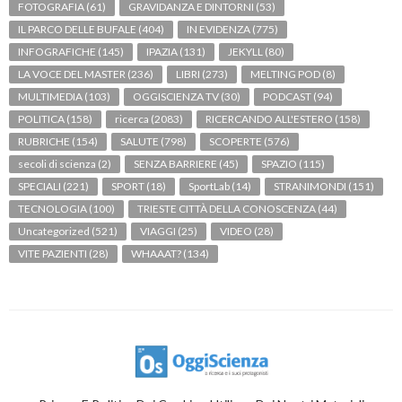
FOTOGRAFIA
(61)
GRAVIDANZA E DINTORNI
(53)
IL PARCO DELLE BUFALE
(404)
IN EVIDENZA
(775)
INFOGRAFICHE
(145)
IPAZIA
(131)
JEKYLL
(80)
LA VOCE DEL MASTER
(236)
LIBRI
(273)
MELTING POD
(8)
MULTIMEDIA
(103)
OGGISCIENZA TV
(30)
PODCAST
(94)
POLITICA
(158)
ricerca
(2083)
RICERCANDO ALL'ESTERO
(158)
RUBRICHE
(154)
SALUTE
(798)
SCOPERTE
(576)
secoli di scienza
(2)
SENZA BARRIERE
(45)
SPAZIO
(115)
SPECIALI
(221)
SPORT
(18)
SportLab
(14)
STRANIMONDI
(151)
TECNOLOGIA
(100)
TRIESTE CITTÀ DELLA CONOSCENZA
(44)
Uncategorized
(521)
VIAGGI
(25)
VIDEO
(28)
VITE PAZIENTI
(28)
WHAAAT?
(134)