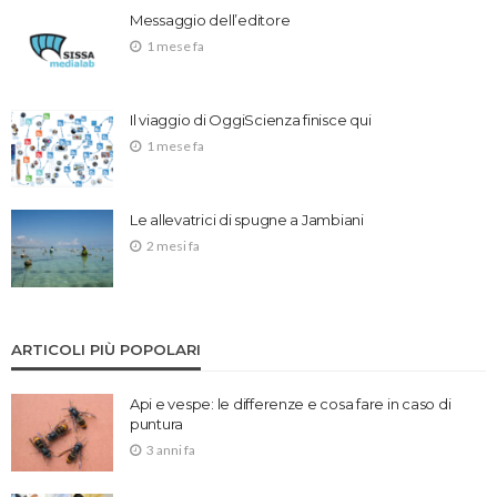
Messaggio dell’editore
1 mese fa
Il viaggio di OggiScienza finisce qui
1 mese fa
Le allevatrici di spugne a Jambiani
2 mesi fa
ARTICOLI PIÙ POPOLARI
Api e vespe: le differenze e cosa fare in caso di
puntura
3 anni fa