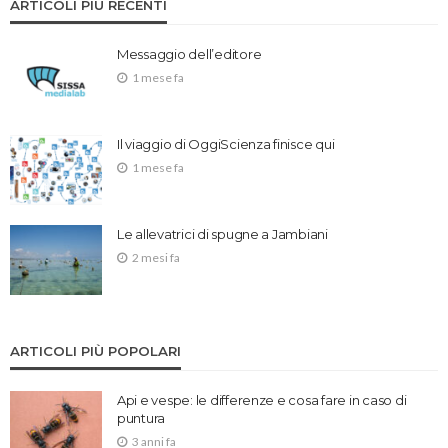
ARTICOLI PIÙ RECENTI
Messaggio dell’editore
1 mese fa
Il viaggio di OggiScienza finisce qui
1 mese fa
Le allevatrici di spugne a Jambiani
2 mesi fa
ARTICOLI PIÙ POPOLARI
Api e vespe: le differenze e cosa fare in caso di
puntura
3 anni fa