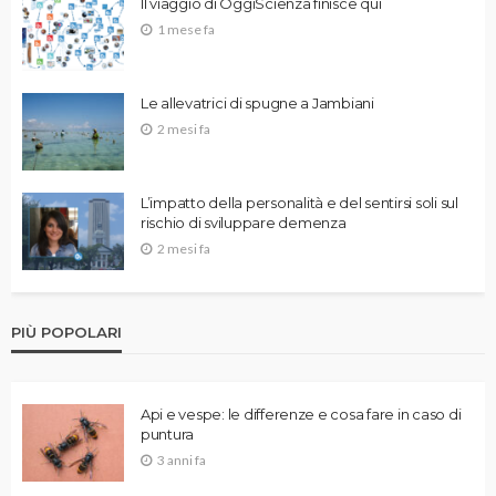
Il viaggio di OggiScienza finisce qui
1 mese fa
Le allevatrici di spugne a Jambiani
2 mesi fa
L’impatto della personalità e del sentirsi soli sul
rischio di sviluppare demenza
2 mesi fa
PIÙ POPOLARI
Api e vespe: le differenze e cosa fare in caso di
puntura
3 anni fa