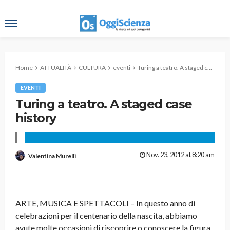
Home
ATTUALITÀ
CULTURA
eventi
Turing a teatro. A staged case history
EVENTI
Turing a teatro. A staged case
history
Nov. 23, 2012 at 8:20 am
Valentina Murelli
ARTE, MUSICA E SPETTACOLI – In questo anno di
celebrazioni per il centenario della nascita, abbiamo
avute molte occasioni di riscoprire o conoscere la figura