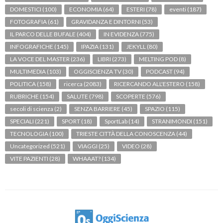
DOMESTICI
(100)
ECONOMIA
(64)
ESTERI
(78)
eventi
(187)
FOTOGRAFIA
(61)
GRAVIDANZA E DINTORNI
(53)
IL PARCO DELLE BUFALE
(404)
IN EVIDENZA
(775)
INFOGRAFICHE
(145)
IPAZIA
(131)
JEKYLL
(80)
LA VOCE DEL MASTER
(236)
LIBRI
(273)
MELTING POD
(8)
MULTIMEDIA
(103)
OGGISCIENZA TV
(30)
PODCAST
(94)
POLITICA
(158)
ricerca
(2083)
RICERCANDO ALL'ESTERO
(158)
RUBRICHE
(154)
SALUTE
(798)
SCOPERTE
(576)
secoli di scienza
(2)
SENZA BARRIERE
(45)
SPAZIO
(115)
SPECIALI
(221)
SPORT
(18)
SportLab
(14)
STRANIMONDI
(151)
TECNOLOGIA
(100)
TRIESTE CITTÀ DELLA CONOSCENZA
(44)
Uncategorized
(521)
VIAGGI
(25)
VIDEO
(28)
VITE PAZIENTI
(28)
WHAAAT?
(134)