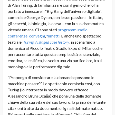
di Alan Turing, di familiarizzare con il genio che lo ha
portato a innescare il “Big Bang dell’universo digitale”,
come dice George Dyson, con le sue passioni – le fiabe,
gli scacchi, la biologia, la corsa – con la sua drammatica
vicenda umana. Ci sono stati
programmi radio
,
conferenze
,
convegni
,
fumetti
. E anche uno spettacolo
teatrale,
Turing. A staged case history
, in scena fino a
domenica al Piccolo Teatro Studio Expo di Milano, che
per raccontare tutta questa complessità esistenziale,
emotiva, scientifica, ha scelto una via particolare, tra il
monologo e la performance digitale
.
“Propongo di considerare la domanda: possono le
macchine pensare?” Lo spettacolo comincia così, con
Turing (lo interpreta in modo davvero efficace
Alessandro Bruni Ocaňa) che pone una delle domande
chiave della sua vita e del suo lavoro: la prima delle tante
citazioni tratte da documenti originali del matematico.
Più avanti nello spettacolo affermerà: “Alla fine del