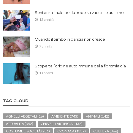
Sentenza finale per la frode su vaccini e autismo
12 anni fa
Quando il bimbo in pancia non cresce
7 anni fa
Scoperta l’origine autoimmune della fibromialgia
1 anno fa
TAG CLOUD
AGNELLI VEGETALI
(16)
AMBIENTE
(743)
ANIMALI
(142)
ATTUALITÀ
(352)
CERVELLI ARTIFICIALI
(36)
COSTUME E SOCIETÀ
(231)
CRONACA
(1337)
CULTURA
(366)