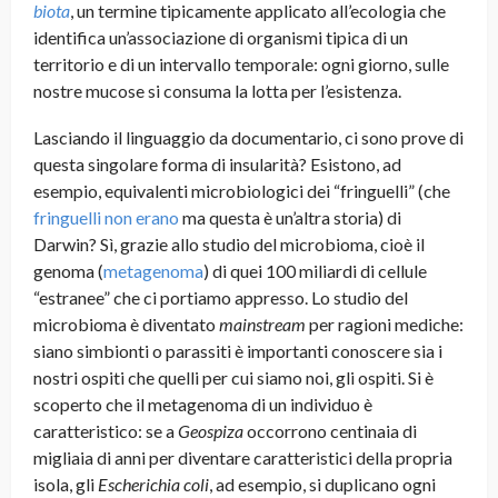
biota
, un termine tipicamente applicato all’ecologia che
identifica un’associazione di organismi tipica di un
territorio e di un intervallo temporale: ogni giorno, sulle
nostre mucose si consuma la lotta per l’esistenza.
Lasciando il linguaggio da documentario, ci sono prove di
questa singolare forma di insularità? Esistono, ad
esempio, equivalenti microbiologici dei “fringuelli” (che
fringuelli non erano
ma questa è un’altra storia) di
Darwin? Sì, grazie allo studio del microbioma, cioè il
genoma (
metagenoma
) di quei 100 miliardi di cellule
“estranee” che ci portiamo appresso. Lo studio del
microbioma è diventato
mainstream
per ragioni mediche:
siano simbionti o parassiti è importanti conoscere sia i
nostri ospiti che quelli per cui siamo noi, gli ospiti. Si è
scoperto che il metagenoma di un individuo è
caratteristico: se a
Geospiza
occorrono centinaia di
migliaia di anni per diventare caratteristici della propria
isola, gli
Escherichia coli
, ad esempio, si duplicano ogni