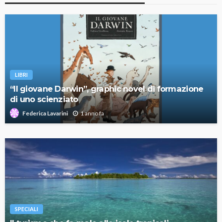
LIBRI
“Il giovane Darwin”, graphic novel di formazione
di uno scienziato
1 anno fa
Federica Lavarini
SPECIALI