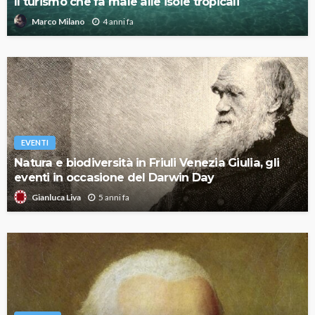
Il turismo che fa male alle isole tropicali
4 anni fa
Marco Milano
EVENTI
Natura e biodiversità in Friuli Venezia Giulia, gli
eventi in occasione del Darwin Day
5 anni fa
Gianluca Liva