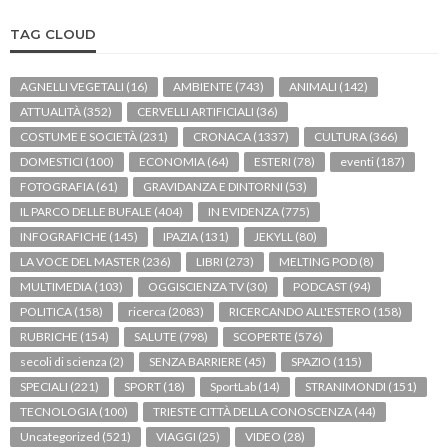
TAG CLOUD
AGNELLI VEGETALI
(16)
AMBIENTE
(743)
ANIMALI
(142)
ATTUALITÀ
(352)
CERVELLI ARTIFICIALI
(36)
COSTUME E SOCIETÀ
(231)
CRONACA
(1337)
CULTURA
(366)
DOMESTICI
(100)
ECONOMIA
(64)
ESTERI
(78)
eventi
(187)
FOTOGRAFIA
(61)
GRAVIDANZA E DINTORNI
(53)
IL PARCO DELLE BUFALE
(404)
IN EVIDENZA
(775)
INFOGRAFICHE
(145)
IPAZIA
(131)
JEKYLL
(80)
LA VOCE DEL MASTER
(236)
LIBRI
(273)
MELTING POD
(8)
MULTIMEDIA
(103)
OGGISCIENZA TV
(30)
PODCAST
(94)
POLITICA
(158)
ricerca
(2083)
RICERCANDO ALL'ESTERO
(158)
RUBRICHE
(154)
SALUTE
(798)
SCOPERTE
(576)
secoli di scienza
(2)
SENZA BARRIERE
(45)
SPAZIO
(115)
SPECIALI
(221)
SPORT
(18)
SportLab
(14)
STRANIMONDI
(151)
TECNOLOGIA
(100)
TRIESTE CITTÀ DELLA CONOSCENZA
(44)
Uncategorized
(521)
VIAGGI
(25)
VIDEO
(28)