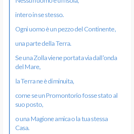
Nessun uomo è un’Isola,
intero in se stesso.
Ogni uomo è un pezzo del Continente,
una parte della Terra.
Se una Zolla viene portata via dall’onda
del Mare,
la Terra ne è diminuita,
come se un Promontorio fosse stato al
suo posto,
o una Magione amica o la tua stessa
Casa.