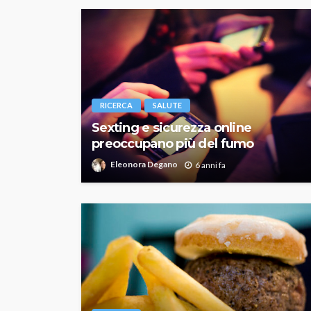
RICERCA
SALUTE
Sexting e sicurezza online
preoccupano più del fumo
Eleonora Degano
6 anni fa