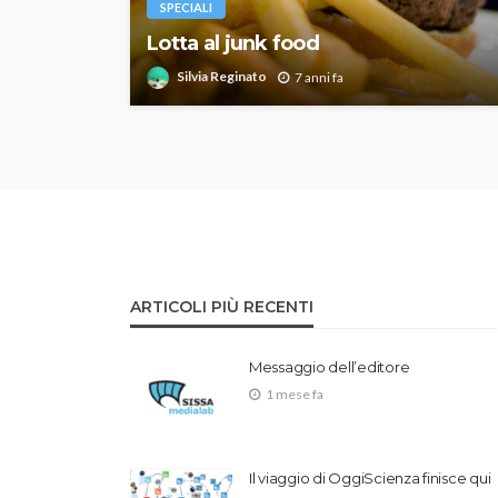
SPECIALI
Lotta al junk food
Silvia Reginato
7 anni fa
ARTICOLI PIÙ RECENTI
Messaggio dell’editore
1 mese fa
Il viaggio di OggiScienza finisce qui