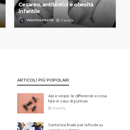
Cesareo, antibiotici e obesità
infantile
Valentina Murelli
7 anni fa
ARTICOLI PIÙ POPOLARI
Api e vespe: le differenze e cosa
fare in caso di puntura
3 anni fa
Sentenza finale per la frode su