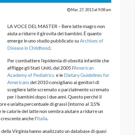
Mar. 27, 2013 at 9:08 am
LA VOCE DEL MASTER – Bere latte magro non
aiuta a ridurre il girovita dei bambini. È quanto
emerge in uno studio pubblicato su
Archives of
Disease in Childhood
.
Per combattere l’epidemia di obesità infantile che
affligge gli Stati Uniti, dal 2005 l’
American
Academy of Pediatrics
e le
Dietary Guidelines for
Americans
del 2010 consigliano ai genitori di
scegliere latte scremato o parzialmente scremato
per i bambini dopo i due anni. Questo perché il
re e un’alta percentuale di grassi (intorno al 3,5%
e le calorie del latte non sembra aiutare a ridurre un
crescente anche l’
Italia
.
à della Virginia hanno analizzato un database di quasi