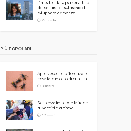
L’impatto della personalità e
del sentirsi soli sul rischio di
sviluppare demenza
2 mesi fa
PIÙ POPOLARI
Api e vespe: le differenze e
cosa fare in caso di puntura
3 anni fa
Sentenza finale per la frode
su vaccini e autismo
12 anni fa