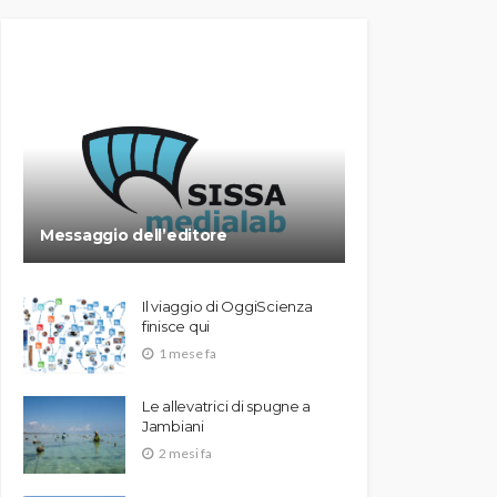
Messaggio dell’editore
Il viaggio di OggiScienza
finisce qui
1 mese fa
Le allevatrici di spugne a
Jambiani
2 mesi fa