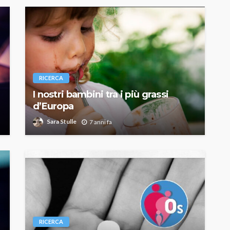
RICERCA
I nostri bambini tra i più grassi
d’Europa
Sara Stulle
7 anni fa
RICERCA