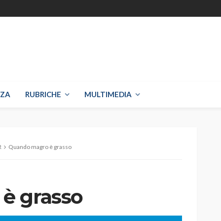
NZA
RUBRICHE
MULTIMEDIA
R
Quando magro è grasso
è grasso