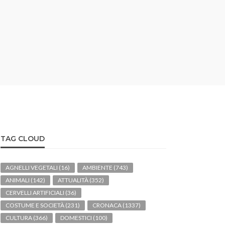
TAG CLOUD
AGNELLI VEGETALI
(16)
AMBIENTE
(743)
ANIMALI
(142)
ATTUALITÀ
(352)
CERVELLI ARTIFICIALI
(36)
COSTUME E SOCIETÀ
(231)
CRONACA
(1337)
CULTURA
(366)
DOMESTICI
(100)