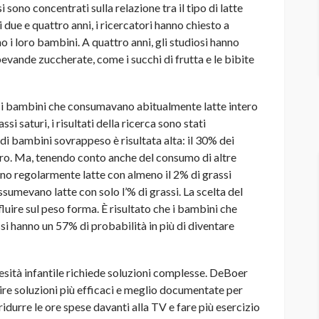
 sono concentrati sulla relazione tra il tipo di latte
i due e quattro anni, i ricercatori hanno chiesto a
no i loro bambini. A quattro anni, gli studiosi hanno
bevande zuccherate, come i succhi di frutta e le bibite
che i bambini che consumavano abitualmente latte intero
i saturi, i risultati della ricerca sono stati
di bambini sovrappeso è risultata alta: il 30% dei
ttro. Ma, tenendo conto anche del consumo di altre
o regolarmente latte con almeno il 2% di grassi
umevano latte con solo l’% di grassi. La scelta del
nfluire sul peso forma. È risultato che i bambini che
i hanno un 57% di probabilità in più di diventare
besità infantile richiede soluzioni complesse. DeBoer
e soluzioni più efficaci e meglio documentate per
idurre le ore spese davanti alla TV e fare più esercizio