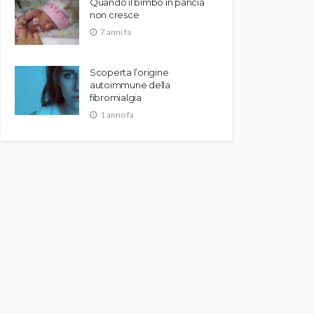
Quando il bimbo in pancia
non cresce
7 anni fa
Scoperta l’origine
autoimmune della
fibromialgia
1 anno fa