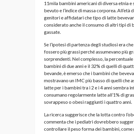
11mila bambini americani di diversa etnia e si
bevuto e l’indice di massa corporea. All’età d
genitori e affidatari che tipo di latte beveva
considerato anche il consumo di altri tipi di 
gassate.
Se l’ipotesi di partenza degli studiosi era 
fossero più grassi perché assumevano più grass
sorprendenti. Nel complesso, la percentuale 
bambini di due anni e il 32% di quelli di qua
bevande, è emerso che i bambini che bevevan
mostravano un IMC più basso di quelli che ass
latte per i bambini tra i 2 e i 4 anni sembra i
consumano regolarmente latte all’1% di grass
sovrappeso o obesi raggiunti i quattro anni.
La ricerca suggerisce che la lotta contro l’o
commenta che i pediatri dovrebbero suggerir
controllare il peso forma dei bambini, come r