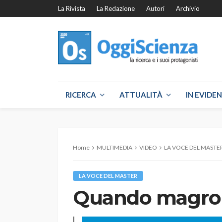
La Rivista
La Redazione
Autori
Archivio
RICERCA
ATTUALITÀ
IN EVIDE
Home
MULTIMEDIA
VIDEO
LA VOCE DEL MASTE
LA VOCE DEL MASTER
Quando magro 