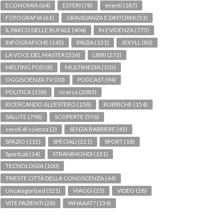
ECONOMIA
(64)
ESTERI
(78)
eventi
(187)
FOTOGRAFIA
(61)
GRAVIDANZA E DINTORNI
(53)
IL PARCO DELLE BUFALE
(404)
IN EVIDENZA
(775)
INFOGRAFICHE
(145)
IPAZIA
(131)
JEKYLL
(80)
LA VOCE DEL MASTER
(236)
LIBRI
(273)
MELTING POD
(8)
MULTIMEDIA
(103)
OGGISCIENZA TV
(30)
PODCAST
(94)
POLITICA
(158)
ricerca
(2083)
RICERCANDO ALL'ESTERO
(158)
RUBRICHE
(154)
SALUTE
(798)
SCOPERTE
(576)
secoli di scienza
(2)
SENZA BARRIERE
(45)
SPAZIO
(115)
SPECIALI
(221)
SPORT
(18)
SportLab
(14)
STRANIMONDI
(151)
TECNOLOGIA
(100)
TRIESTE CITTÀ DELLA CONOSCENZA
(44)
Uncategorized
(521)
VIAGGI
(25)
VIDEO
(28)
VITE PAZIENTI
(28)
WHAAAT?
(134)