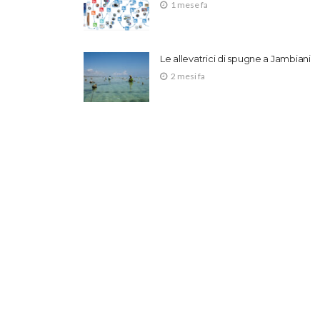
1 mese fa
Le allevatrici di spugne a Jambiani
2 mesi fa