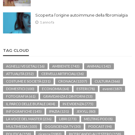
Scoperta l’origine autoimmune della fibromialgia
1 anno fa
TAG CLOUD
AGNELLI VEGETALI
(16)
AMBIENTE
(743)
ANIMALI
(142)
ATTUALITÀ
(352)
CERVELLI ARTIFICIALI
(36)
COSTUME E SOCIETÀ
(231)
CRONACA
(1337)
CULTURA
(366)
DOMESTICI
(100)
ECONOMIA
(64)
ESTERI
(78)
eventi
(187)
FOTOGRAFIA
(61)
GRAVIDANZA E DINTORNI
(53)
IL PARCO DELLE BUFALE
(404)
IN EVIDENZA
(775)
INFOGRAFICHE
(145)
IPAZIA
(131)
JEKYLL
(80)
LA VOCE DEL MASTER
(236)
LIBRI
(273)
MELTING POD
(8)
MULTIMEDIA
(103)
OGGISCIENZA TV
(30)
PODCAST
(94)
POLITICA
(158)
ricerca
(2083)
RICERCANDO ALL'ESTERO
(158)