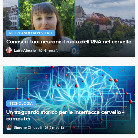
RICERCANDO ALL'ESTERO
Conosci i tuoi neuroni: il ruolo dell’RNA nel cervello
4 mesi fa
Luisa Alessio
TECNOLOGIA
Un traguardo storico per le interfacce cervello –
computer
5 mesi fa
Simone Chiusoli