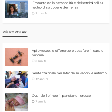
L’impatto della personalità e del sentirsi soli sul
rischio di sviluppare demenza
2 mesi fa
PIÙ POPOLARI
Api e vespe: le differenze e cosa fare in caso di
puntura
3 anni fa
Sentenza finale per la frode su vaccini e autismo
12 anni fa
Quando il bimbo in pancia non cresce
7 anni fa