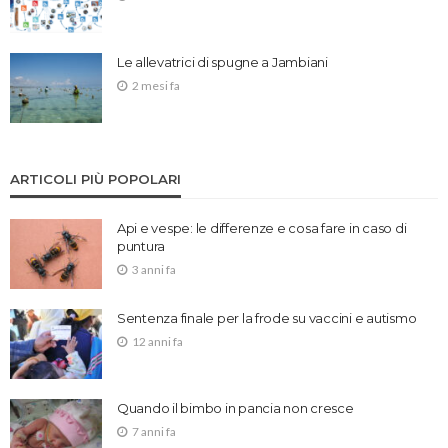
Le allevatrici di spugne a Jambiani
2 mesi fa
ARTICOLI PIÙ POPOLARI
Api e vespe: le differenze e cosa fare in caso di
puntura
3 anni fa
Sentenza finale per la frode su vaccini e autismo
12 anni fa
Quando il bimbo in pancia non cresce
7 anni fa