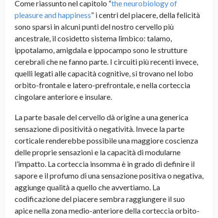
Come riassunto nel capitolo “
the neurobiology of
pleasure and happiness
” i centri del piacere, della felicità
sono sparsi in alcuni punti del nostro cervello più
ancestrale, il cosìdetto sistema limbico: talamo,
ippotalamo, amigdala e ippocampo sono le strutture
cerebrali che ne fanno parte. I circuiti più recenti invece,
quelli legati alle capacità cognitive, si trovano nel lobo
orbito-frontale e latero-prefrontale, e nella corteccia
cingolare anteriore e insulare.
La parte basale del cervello dà origine a una generica
sensazione di positività o negatività. Invece la parte
corticale renderebbe possibile una maggiore coscienza
delle proprie sensazioni e la capacità di modularne
l’impatto. La corteccia insomma è in grado di definire il
sapore e il profumo di una sensazione positiva o negativa,
aggiunge qualità a quello che avvertiamo. La
codificazione del piacere sembra raggiungere il suo
apice nella zona medio-anteriore della corteccia orbito-