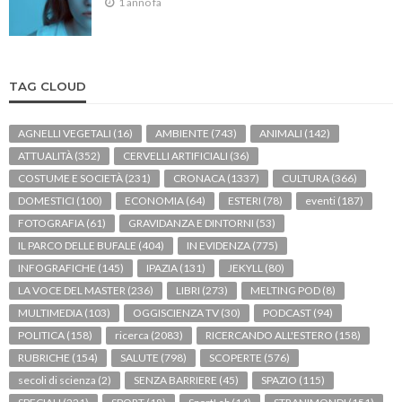
1 anno fa
TAG CLOUD
AGNELLI VEGETALI
(16)
AMBIENTE
(743)
ANIMALI
(142)
ATTUALITÀ
(352)
CERVELLI ARTIFICIALI
(36)
COSTUME E SOCIETÀ
(231)
CRONACA
(1337)
CULTURA
(366)
DOMESTICI
(100)
ECONOMIA
(64)
ESTERI
(78)
eventi
(187)
FOTOGRAFIA
(61)
GRAVIDANZA E DINTORNI
(53)
IL PARCO DELLE BUFALE
(404)
IN EVIDENZA
(775)
INFOGRAFICHE
(145)
IPAZIA
(131)
JEKYLL
(80)
LA VOCE DEL MASTER
(236)
LIBRI
(273)
MELTING POD
(8)
MULTIMEDIA
(103)
OGGISCIENZA TV
(30)
PODCAST
(94)
POLITICA
(158)
ricerca
(2083)
RICERCANDO ALL'ESTERO
(158)
RUBRICHE
(154)
SALUTE
(798)
SCOPERTE
(576)
secoli di scienza
(2)
SENZA BARRIERE
(45)
SPAZIO
(115)