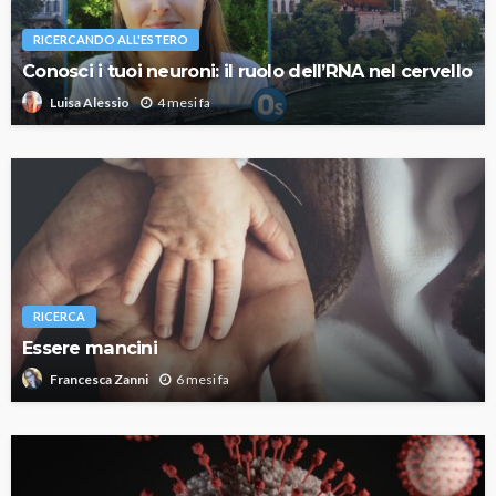
RICERCANDO ALL'ESTERO
Conosci i tuoi neuroni: il ruolo dell’RNA nel cervello
4 mesi fa
Luisa Alessio
RICERCA
Essere mancini
6 mesi fa
Francesca Zanni