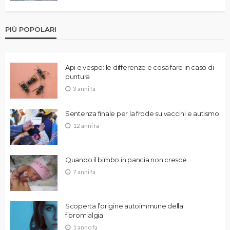
PIÙ POPOLARI
Api e vespe: le differenze e cosa fare in caso di
puntura
3 anni fa
Sentenza finale per la frode su vaccini e autismo
12 anni fa
Quando il bimbo in pancia non cresce
7 anni fa
Scoperta l’origine autoimmune della
fibromialgia
1 anno fa