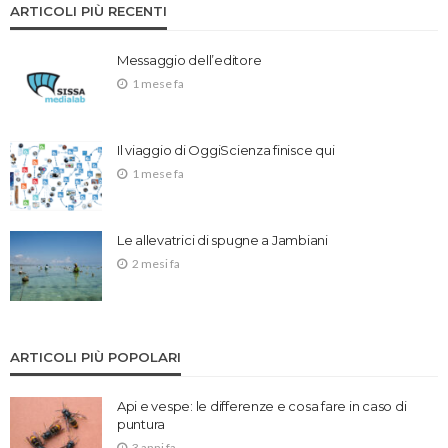
ARTICOLI PIÙ RECENTI
Messaggio dell’editore
1 mese fa
Il viaggio di OggiScienza finisce qui
1 mese fa
Le allevatrici di spugne a Jambiani
2 mesi fa
ARTICOLI PIÙ POPOLARI
Api e vespe: le differenze e cosa fare in caso di
puntura
3 anni fa