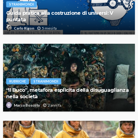
STRANIMONDI
Guida pratica alla costruzione di universi: V
puntata
5 mesi fa
Carlo Rigon
RUBRICHE
STRANIMONDI
“Il Buco”, metafora esplicita della disuguaglianza
nella società
2 anni fa
Marco Boscolo