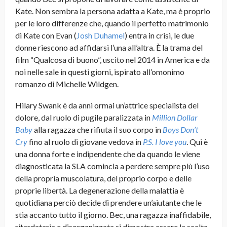
Kate. Non sembra la persona adatta a Kate, ma è proprio
per le loro differenze che, quando il perfetto matrimonio
di Kate con Evan (
Josh Duhamel
) entra in crisi, le due
donne riescono ad affidarsi l’una all’altra. È la trama del
film “Qualcosa di buono”, uscito nel 2014 in America e da
noi nelle sale in questi giorni, ispirato all’omonimo
romanzo di Michelle Wildgen.
Hilary Swank è da anni ormai un’attrice specialista del
dolore, dal ruolo di pugile paralizzata in
Million Dollar
Baby
alla ragazza che rifiuta il suo corpo in
Boys Don’t
Cry
fino al ruolo di giovane vedova in
P.S. I love you
. Qui è
una donna forte e indipendente che da quando le viene
diagnosticata la SLA comincia a perdere sempre più l’uso
della propria muscolatura, del proprio corpo e delle
proprie libertà. La degenerazione della malattia è
quotidiana perciò decide di prendere un’aiutante che le
stia accanto tutto il giorno. Bec, una ragazza inaffidabile,
ritardataria e disorganizzata si dimostra essere la scelta