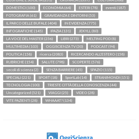
DOMESTICI
(100)
ECONOMIA
(64)
ESTERI
(78)
eventi
(187)
FOTOGRAFIA
(61)
GRAVIDANZA E DINTORNI
(53)
IL PARCO DELLE BUFALE
(404)
IN EVIDENZA
(775)
INFOGRAFICHE
(145)
IPAZIA
(131)
JEKYLL
(80)
LA VOCE DEL MASTER
(236)
LIBRI
(273)
MELTING POD
(8)
MULTIMEDIA
(103)
OGGISCIENZA TV
(30)
PODCAST
(94)
POLITICA
(158)
ricerca
(2083)
RICERCANDO ALL'ESTERO
(158)
RUBRICHE
(154)
SALUTE
(798)
SCOPERTE
(576)
secoli di scienza
(2)
SENZA BARRIERE
(45)
SPAZIO
(115)
SPECIALI
(221)
SPORT
(18)
SportLab
(14)
STRANIMONDI
(151)
TECNOLOGIA
(100)
TRIESTE CITTÀ DELLA CONOSCENZA
(44)
Uncategorized
(521)
VIAGGI
(25)
VIDEO
(28)
VITE PAZIENTI
(28)
WHAAAT?
(134)