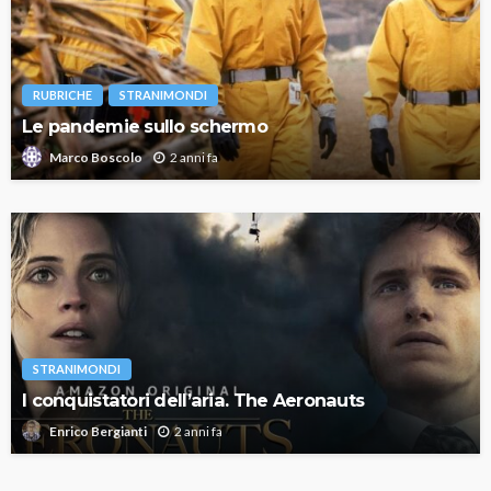
RUBRICHE
STRANIMONDI
Le pandemie sullo schermo
2 anni fa
Marco Boscolo
STRANIMONDI
I conquistatori dell’aria. The Aeronauts
2 anni fa
Enrico Bergianti