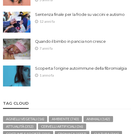
Sentenza finale per la frode su vaccini e autismo
12 anni fa
Quando il bimbo in pancia non cresce
7 anni fa
Scoperta l’origine autoimmune della fibromialgia
1 anno fa
TAG CLOUD
AGNELLI VEGETALI
(16)
AMBIENTE
(743)
ANIMALI
(142)
ATTUALITÀ
(352)
CERVELLI ARTIFICIALI
(36)
COSTUME E SOCIETÀ
(231)
CRONACA
(1337)
CULTURA
(366)