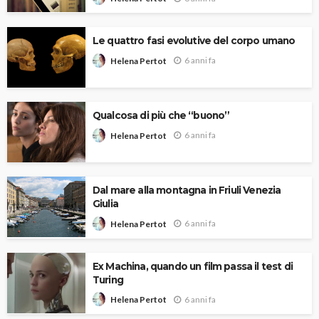
Le quattro fasi evolutive del corpo umano
6 anni fa
Helena Pertot
Qualcosa di più che “buono”
6 anni fa
Helena Pertot
Dal mare alla montagna in Friuli Venezia
Giulia
6 anni fa
Helena Pertot
Ex Machina, quando un film passa il test di
Turing
6 anni fa
Helena Pertot