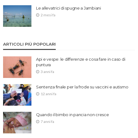
Le allevatrici di spugne a Jambiani
2 mesi fa
ARTICOLI PIÙ POPOLARI
Api e vespe: le differenze e cosa fare in caso di
puntura
3 anni fa
Sentenza finale per la frode su vaccini e autismo
12 anni fa
Quando il bimbo in pancia non cresce
7 anni fa