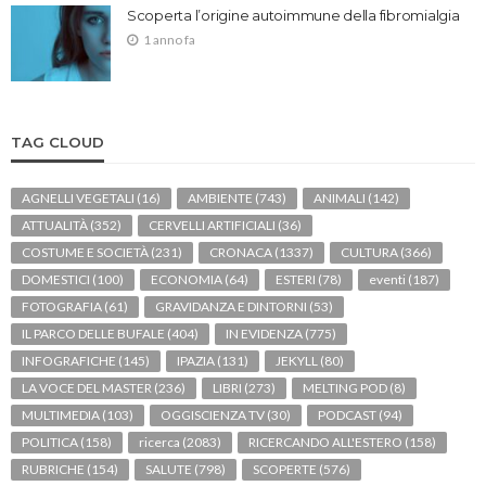
Scoperta l’origine autoimmune della fibromialgia
1 anno fa
TAG CLOUD
AGNELLI VEGETALI
(16)
AMBIENTE
(743)
ANIMALI
(142)
ATTUALITÀ
(352)
CERVELLI ARTIFICIALI
(36)
COSTUME E SOCIETÀ
(231)
CRONACA
(1337)
CULTURA
(366)
DOMESTICI
(100)
ECONOMIA
(64)
ESTERI
(78)
eventi
(187)
FOTOGRAFIA
(61)
GRAVIDANZA E DINTORNI
(53)
IL PARCO DELLE BUFALE
(404)
IN EVIDENZA
(775)
INFOGRAFICHE
(145)
IPAZIA
(131)
JEKYLL
(80)
LA VOCE DEL MASTER
(236)
LIBRI
(273)
MELTING POD
(8)
MULTIMEDIA
(103)
OGGISCIENZA TV
(30)
PODCAST
(94)
POLITICA
(158)
ricerca
(2083)
RICERCANDO ALL'ESTERO
(158)
RUBRICHE
(154)
SALUTE
(798)
SCOPERTE
(576)