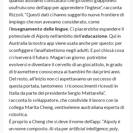
quando abbiamo constatato che gli utenti giapponesi
usufruiscono dell’app per apprendere l’inglese”, racconta
Rizzoli. “Questi dati ci hanno suggerito nuove frontiere di
impiego che non avevamo considerato, come
l’
insegnamento delle lingue
. Ci piacerebbe espandere il
potenziale di Aipoly nell’ambito dell’
educazione
. Qui in
Australia la nostra app viene usata anche per questo: per
sconfiggere l’analfabetismo negli adulti. E poi chissà cosa
ci riserverà il futuro. Magari un giorno potrebbe
evolversi e diventare il cervello di un giocattolo, in grado
di trasmettere conoscenza ai bambini fin dai primi anni.
Del resto, all’inizio non ci aspettavamo un successo di
questa portata, tantomeno i riconoscimenti ricevuti in
Italia da parte del presidente Sergio Mattarella”,
racconta lo sviluppatore, che condivide il lavoro con la
collega Marita Cheng, ventiseienne australiana esperta di
robotica.
È proprio a Cheng che si deve il nome dell’app: “Aipoly è
un nome composto.
Ai
sta per
artificial intelligence
;
poly
,