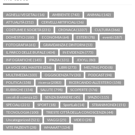
AGNELLI VEGETALI
(16)
AMBIENTE
(743)
ANIMALI
(142)
ATTUALITÀ
(352)
CERVELLI ARTIFICIALI
(36)
COSTUME E SOCIETÀ
(231)
CRONACA
(1337)
CULTURA
(366)
DOMESTICI
(100)
ECONOMIA
(64)
ESTERI
(78)
eventi
(187)
FOTOGRAFIA
(61)
GRAVIDANZA E DINTORNI
(53)
IL PARCO DELLE BUFALE
(404)
IN EVIDENZA
(775)
INFOGRAFICHE
(145)
IPAZIA
(131)
JEKYLL
(80)
LA VOCE DEL MASTER
(236)
LIBRI
(273)
MELTING POD
(8)
MULTIMEDIA
(103)
OGGISCIENZA TV
(30)
PODCAST
(94)
POLITICA
(158)
ricerca
(2083)
RICERCANDO ALL'ESTERO
(158)
RUBRICHE
(154)
SALUTE
(798)
SCOPERTE
(576)
secoli di scienza
(2)
SENZA BARRIERE
(45)
SPAZIO
(115)
SPECIALI
(221)
SPORT
(18)
SportLab
(14)
STRANIMONDI
(151)
TECNOLOGIA
(100)
TRIESTE CITTÀ DELLA CONOSCENZA
(44)
Uncategorized
(521)
VIAGGI
(25)
VIDEO
(28)
VITE PAZIENTI
(28)
WHAAAT?
(134)