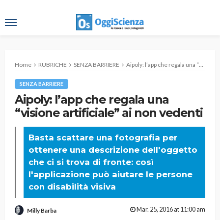
Home
RUBRICHE
SENZA BARRIERE
Aipoly: l’app che regala una “visione artificiale” ai non vedenti
SENZA BARRIERE
Aipoly: l’app che regala una
“visione artificiale” ai non vedenti
Basta scattare una fotografia per
ottenere una descrizione dell'oggetto
che ci si trova di fronte: così
l'applicazione può aiutare le persone
con disabilità visiva
Mar. 25, 2016 at 11:00 am
Milly Barba