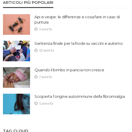
ARTICOLI PIÙ POPOLARI
Api e vespe: le differenze e cosa fare in caso di
puntura
3 anni fa
Sentenza finale per la frode su vaccini e autismo
12 anni fa
Quando il bimbo in pancia non cresce
7 anni fa
Scoperta l’origine autoimmune della fibromialgia
1 anno fa
TAG CLOUD