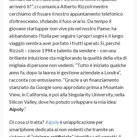
arriverò lì?”, ci comunica Alberto Rizzoli mentre
cerchiamo di fissare il nostro appuntamento telefonico
d’oltreoceano, sfidando il fuso orario. Da tempo il
giovane startupper non vive più nel nostro Paese: ha
abbandonato l’Italia per seguire i propri sogni e il lungo
viaggio sembra aver portato i frutti sperati. Sì, perché
Rizzoli – classe 1994 e talento da vendere – con una
brillante intuizione sta migliorando la qualità della vita di
migliaia di persone non vedenti. “Tutto è iniziato qualche
anno fa, dopo la laurea in gestione aziendale a Londra”,
racconta con entusiasmo. “Grazie a un finanziamento
stanziato da Google sono approdato prima a Mountain
View, in California, e poi alla Singularity University, nella
Silicon Valley, dove ho potuto sviluppare la mia idea:
Aipoly
.”
Di cosa si tratta?
Aipoly
è un’applicazione per
smartphone dedicata ai non vedenti che tramite un
sistema di “
visione artificiale
” identifica gli oggetti, li