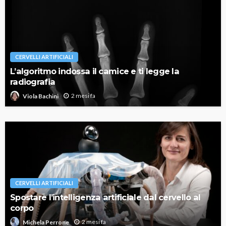
CERVELLI ARTIFICIALI
L’algoritmo indossa il camice e ti legge la
radiografia
2 mesi fa
Viola Bachini
CERVELLI ARTIFICIALI
Spostare l’intelligenza artificiale dal cervello al
corpo
2 mesi fa
Michela Perrone