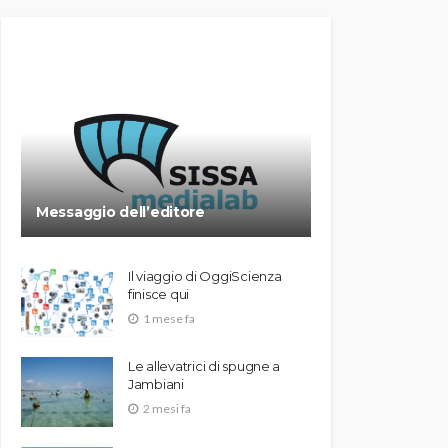
Messaggio dell’editore
Il viaggio di OggiScienza
finisce qui
1 mese fa
Le allevatrici di spugne a
Jambiani
2 mesi fa