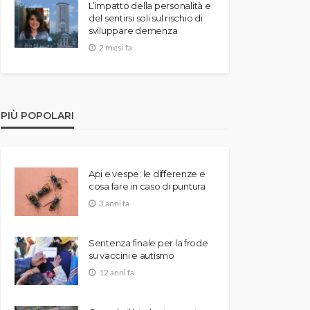
L’impatto della personalità e
del sentirsi soli sul rischio di
sviluppare demenza
2 mesi fa
PIÙ POPOLARI
Api e vespe: le differenze e
cosa fare in caso di puntura
3 anni fa
Sentenza finale per la frode
su vaccini e autismo
12 anni fa