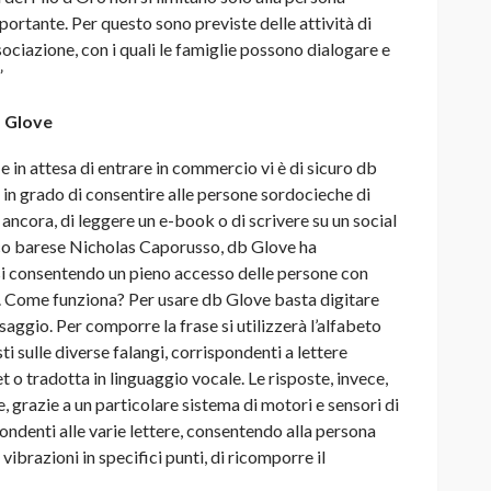
portante. Per questo sono previste delle attività di
sociazione, con i quali le famiglie possono dialogare e
”
b Glove
e in attesa di entrare in commercio vi è di sicuro db
in grado di consentire alle persone sordocieche di
 ancora, di leggere un e-book o di scrivere su un social
co barese Nicholas Caporusso, db Glove ha
ssi consentendo un pieno accesso delle persone con
0. Come funziona? Per usare db Glove basta digitare
saggio. Per comporre la frase si utilizzerà l’alfabeto
ti sulle diverse falangi, corrispondenti a lettere
et o tradotta in linguaggio vocale. Le risposte, invece,
 grazie a un particolare sistema di motori e sensori di
pondenti alle varie lettere, consentendo alla persona
ibrazioni in specifici punti, di ricomporre il