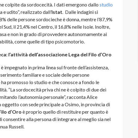
ne colpite da sordocecità. I dati emergono dallo
studio
 e udito”, realizzato dall’
Istat
. Dalle indagini si
 64,8% delle persone sordocieche è donna, mentre l’87,9%
el Sud, il 21,4% nel Centro, il 16,8% nelle Isole. Inoltre,
 casa e non in grado di provvedere autonomamente ai
sabilità, come quelle di tipo psicomotorio.
a: l’attività dell’associazione Lega del Filo d’Oro
è impegnato in prima linea sul fronte dell’assistenza,
inserimento familiare e sociale delle persone
 ha promosso lo studio e che conosce a fondo le
tà. “La sordocecità priva chi ne è colpito di due dei
o, limitando l’autonomia personale”, racconta Alice
in oggetto con sede principale a Osimo, in provincia di
Filo d’Oro
è proprio quello di restituire per quanto è
 consentire alla persona di integrare al meglio sia nel
inua Russell.