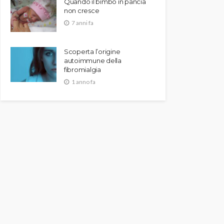
Quando il bimbo in pancia
non cresce
7 anni fa
Scoperta l’origine
autoimmune della
fibromialgia
1 anno fa