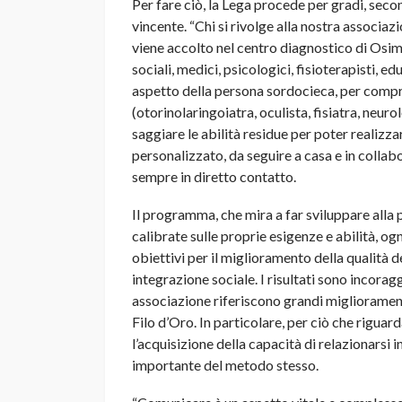
Per fare ciò, la Lega procede per gradi, seco
vincente. “Chi si rivolge alla nostra associa
viene accolto nel centro diagnostico di Osim
sociali, medici, psicologici, fisioterapisti, e
aspetto della persona sordocieca, per compre
(otorinolaringoiatra, oculista, fisiatra, neu
saggiare le abilità residue per poter realiz
personalizzato, da seguire a casa e in collabo
sempre in diretto contatto.
Il programma, che mira a far sviluppare all
calibrate sulle proprie esigenze e abilità, o
obiettivi per il miglioramento della qualità d
integrazione sociale. I risultati sono incoragg
associazione riferiscono grandi migliorament
Filo d’Oro. In particolare, per ciò che riguard
l’acquisizione della capacità di relazionarsi
importante del metodo stesso.