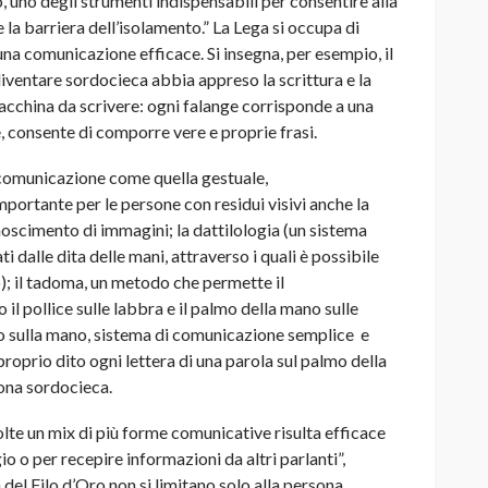
 uno degli strumenti indispensabili per consentire alla
e la barriera dell’isolamento.” La Lega si occupa di
r una comunicazione efficace. Si insegna, per esempio, il
 diventare sordocieca abbia appreso la scrittura e la
acchina da scrivere: ogni falange corrisponde a una
, consente di comporre vere e proprie frasi.
 di comunicazione come quella gestuale,
mportante per le persone con residui visivi anche la
oscimento di immagini; la dattilologia (un sistema
 dalle dita delle mani, attraverso i quali è possibile
o); il tadoma, un metodo che permette il
l pollice sulle labbra e il palmo della mano sulle
llo sulla mano, sistema di comunicazione semplice e
proprio dito ogni lettera di una parola sul palmo della
sona sordocieca.
volte un mix di più forme comunicative risulta efficace
o o per recepire informazioni da altri parlanti”,
 del Filo d’Oro non si limitano solo alla persona