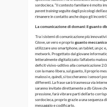
sordocieca. “Il contesto familiare è molto im
parent training
seguite dagli psicologi dell’as
rimanere in contatto anche dopo gli incontri.
La comunicazione di domani: il guanto d
Tra i sistemi di comunicazione più innovativi 
Glove, un vero e proprio
guanto meccanico
utilizzare uno smartphone, un tablet, un pc e,
metwork. Progettato dal giovane informati
letteralmente digitalizzato l’alfabeto malo
deficit visivo-uditivo alla comunicazione 2.
con la mano libera, sul guanto, il proprio mes
malossi e, quindi, si toccheranno i sensori pos
differenti. La frase sarà trasmessa via intern
saranno invitate direttamente a db Glove che,
pressione, farà vibrare parti dell’arto corris
sordocieca, proprio grazie a una sequenza di v
messaggio e codificarlo.