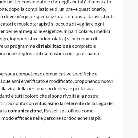
ndo un iter consolidato e che negli anni si è dimostrato
zione, dopo la compilazione di un breve questionario,
o dove un’equipe specializzata, composta da assistenti
ducatori e musicoterapisti si occupa di vagliare ogni
nderne al meglio le esigenze. In particolare, i medici
rologo, logopedista e odontoiatra) si occupano di
zare un programma di
riabilitazione
completo e
razione degli istituti scolastici con i quali siamo
a persona competenze comunicative specifiche e
gni due anni è verificato e modificato, proponendo nuovi
ella vita della persona sordocieca e per la sua
ianti e tutti coloro che si sono rivolti alla nostra
i”, racconta con entusiasmo la referente della Lega del
a la
comunicazione
, Russell sottolinea come
 in modo efficace nelle persone sordocieche sia più