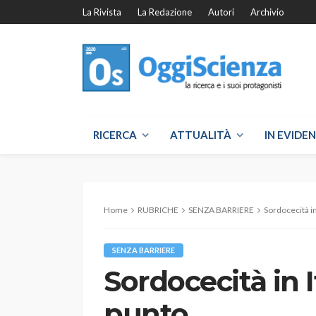
La Rivista
La Redazione
Autori
Archivio
RICERCA
ATTUALITÀ
IN EVIDE
Home
RUBRICHE
SENZA BARRIERE
Sordocecità in
SENZA BARRIERE
Sordocecità in I
punto