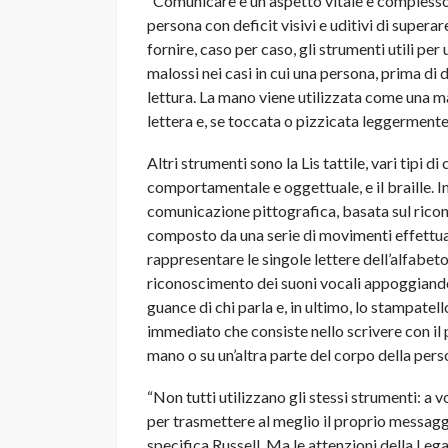
“Comunicare è un aspetto vitale e complesso,
persona con deficit visivi e uditivi di superar
fornire, caso per caso, gli strumenti utili pe
malossi nei casi in cui una persona, prima di
lettura. La mano viene utilizzata come una m
lettera e, se toccata o pizzicata leggermente
Altri strumenti sono la Lis tattile, vari tipi
comportamentale e oggettuale, e il braille. I
comunicazione pittografica, basata sul ricon
composto da una serie di movimenti effettuati
rappresentare le singole lettere dell’alfabet
riconoscimento dei suoni vocali appoggiando i
guance di chi parla e, in ultimo, lo stampate
immediato che consiste nello scrivere con il 
mano o su un’altra parte del corpo della per
“Non tutti utilizzano gli stessi strumenti: a 
per trasmettere al meglio il proprio messaggi
specifica Russell. Ma le attenzioni della Lega