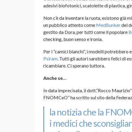
adesivi biofotonici, scatolette di plastica, ging
Non c’è da inventare la ruota, esistono già mig
un pubblico attento come
MedBunker
del d
gestito da Dora, per tutti come il popolare
B
checking, buon senso e ironia.
Per i “camici bianchi”, i modelli potrebbero 
Psiram
. Tutti gli autori sarebbero felici di es
ricambiare. Ci sperano tuttora.
Anche se…
In data imprecisata, il dott.”Rocco Maurizio
FNOMCeO” ha scritto sul sito della Federaz
la notizia che la FNOM
i medici che sconsiglia