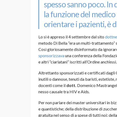
spesso sanno poco. In
la funzione del medico 
orientare i pazienti, è
Lo si è appreso il 4 settembre dal sito
dottnet
metodo Di Bella “era un multi-trattamento” s
Così gloriosamente disinformato da ignorare
sponsorizzava
una conferenza della Fondazion
e altri “ciarlatani” iscritti all’Ordine anch’essi.
Altrettanto sponsorizzati e certificati dagli 
inutili o dannose, tenuti da baristi, estetiste
docenti come il
dott.
Domenico Mastrangelo d
nesso causale tra HIV e Aids.
Per non parlare dei master universitari in bi
e quantistiche; della distribuzione di zucch
gratuita nel senso di a spese di tutti noi; del