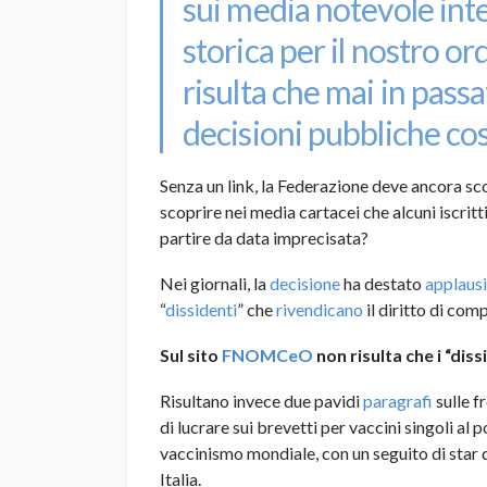
sui media notevole int
storica per il nostro o
risulta che mai in pass
decisioni pubbliche così
Senza un link, la Federazione deve ancora sco
scoprire nei media cartacei che alcuni iscritti
partire da data imprecisata?
Nei giornali, la
decisione
ha destato
applausi
“
dissidenti
” che
rivendicano
il diritto di com
Sul sito
FNOMCeO
non risulta che i “diss
Risultano invece due pavidi
paragrafi
sulle f
di lucrare sui brevetti per vaccini singoli al p
vaccinismo mondiale, con un seguito di star d
Italia.