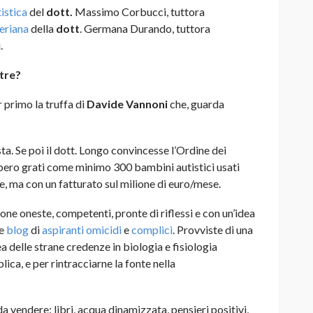
istica
del
dott.
Massimo Corbucci, tuttora
eriana
della
dott
. Germana Durando, tuttora
.
tre?
r primo la truffa di
Davide Vannoni
che, guarda
iesta. Se poi il dott. Longo convincesse l’Ordine dei
bbero grati come minimo 300 bambini autistici usati
e, ma con un fatturato sul milione di euro/mese.
one oneste, competenti, pronte di riflessi e con un’idea
e
blog
di
aspiranti
omicidi
e
complici
. Provviste di una
a delle strane credenze in biologia e fisiologia
lica, e per rintracciarne la fonte nella
a vendere: libri, acqua dinamizzata, pensieri positivi,