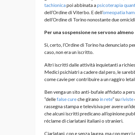
tachionica
poi abbinata a
psicoterapia quant
dell’Ordine di Viterbo. E dell’
omeopatia ham
dell’Ordine di Torino nonostante due omicidi
Per una sospensione ne servono almeno 
Sì, certo, l’Ordine di Torino ha denunciato pe
caso, non era un iscritto.
Altri iscritti dalle attività inquietanti a rich
Medici psichiatri a cadere dal pero, le sare
come cavie per contribuire a un raggiro letal
Ben venga un sito anti-bufale affidato a pers
“delle
false cure
che girano
in rete
” su
riviste
rassegna stampa e televisiva per avere un’ide
che alcuni iscritti predicano all’opinione pubb
réclame di ciarlatani italiani o stranieri.
Ciarlatani, con e senza laurea, ma con merci d