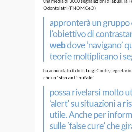
una media di 3000 segnalazioni di abusi, la 
Odontoiatri (FNOMCeO)
appronterà un gruppo d
l’obiettivo di contrastar
web
dove ‘navigano’ qua
teorie moltiplicano i se
ha annunciato il dott. Luigi Conte, segretar
che un “
sito anti-bufale
”
possa rivelarsi molto u
‘alert’ su situazioni a 
utile. Anche per inform
sulle ‘false cure’ che gi