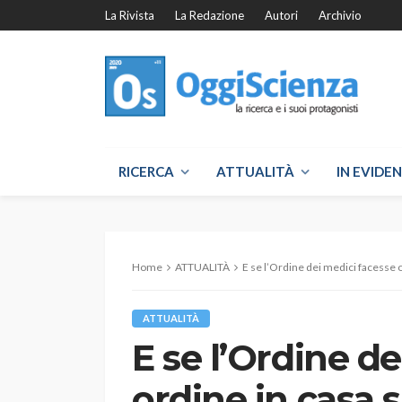
La Rivista
La Redazione
Autori
Archivio
RICERCA
ATTUALITÀ
IN EVIDE
Home
ATTUALITÀ
E se l’Ordine dei medici facesse 
ATTUALITÀ
E se l’Ordine d
ordine in casa 