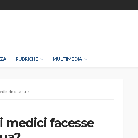
NZA
RUBRICHE
MULTIMEDIA
ordine in casa sua?
ei medici facesse
sua?