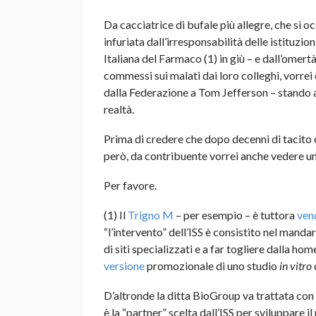
Da cacciatrice di bufale più allegre, che si o
infuriata dall’irresponsabilità delle istituzio
Italiana del Farmaco (1) in giù – e dall’omertà
commessi sui malati dai loro colleghi, vorrei 
dalla Federazione a Tom Jefferson – stando 
realtà.
Prima di credere che dopo decenni di tacito
però, da contribuente vorrei anche vedere u
Per favore.
(1) Il
Trigno M
– per esempio – è tuttora
ven
“l’intervento” dell’ISS è consistito nel mand
di siti specializzati e a far togliere dalla hom
versione
promozionale di uno studio
in vitro
D’altronde la ditta BioGroup va trattata con 
è la “partner” scelta dall’ISS per sviluppare 