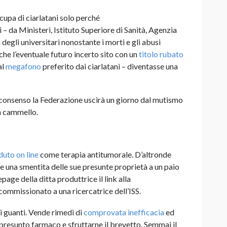
ccupa di ciarlatani solo perché
ni – da Ministeri, Istituto Superiore di Sanità, Agenzia
 degli universitari nonostante i morti e gli abusi
che l’eventuale futuro incerto sito con un
titolo rubato
al
megafono
preferito dai ciarlatani – diventasse una
 consenso la Federazione uscirà un giorno dal mutismo
n cammello.
duto on line
come terapia antitumorale. D’altronde
are una smentita delle sue presunte proprietà a un paio
epage della ditta produttrice il link alla
commissionato a una ricercatrice dell’ISS.
i guanti. Vende rimedi di
comprovata inefficacia
ed
il presunto farmaco e sfruttarne il brevetto. Semmai il