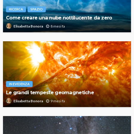
RICERCA
SPAZIO
Come creare una nube nottilucente da zero
8 mesi fa
Elisabetta Bonora
IN EVIDENZA
Le grandi tempeste geomagnetiche
9 mesi fa
Elisabetta Bonora