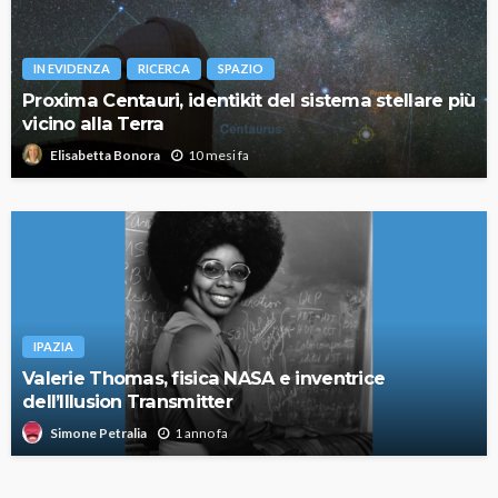
IN EVIDENZA
RICERCA
SPAZIO
Proxima Centauri, identikit del sistema stellare più
vicino alla Terra
10 mesi fa
Elisabetta Bonora
IPAZIA
Valerie Thomas, fisica NASA e inventrice
dell’Illusion Transmitter
1 anno fa
Simone Petralia