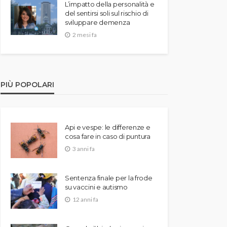
L’impatto della personalità e
del sentirsi soli sul rischio di
sviluppare demenza
2 mesi fa
PIÙ POPOLARI
Api e vespe: le differenze e
cosa fare in caso di puntura
3 anni fa
Sentenza finale per la frode
su vaccini e autismo
12 anni fa