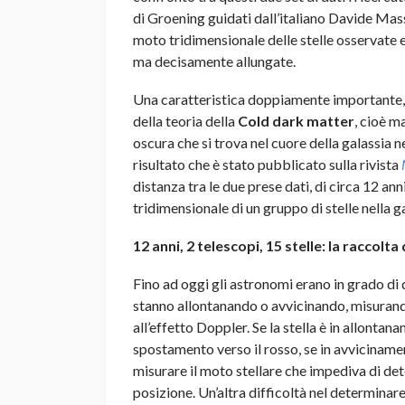
di Groening guidati dall’italiano Davide Massa
moto tridimensionale delle stelle osservate e
ma decisamente allungate.
Una caratteristica doppiamente importante, 
della teoria della
Cold dark matter
, cioè m
oscura che si trova nel cuore della galassia n
risultato che è stato pubblicato sulla rivista
distanza tra le due prese dati, di circa 12 a
tridimensionale di un gruppo di stelle nella ga
12 anni, 2 telescopi, 15 stelle: la raccolta 
Fino ad oggi gli astronomi erano in grado di de
stanno allontanando o avvicinando, misurand
all’effetto Doppler. Se la stella è in allontan
spostamento verso il rosso, se in avviciname
misurare il moto stellare che impediva di det
posizione. Un’altra difficoltà nel determinare i