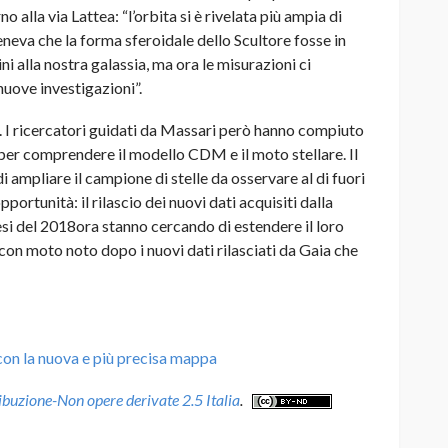
no alla via Lattea: “l’orbita si è rivelata più ampia di
eneva che la forma sferoidale dello Scultore fosse in
ini alla nostra galassia, ma ora le misurazioni ci
nuove investigazioni”.
o. I ricercatori guidati da Massari però hanno compiuto
 per comprendere il modello CDM e il moto stellare. Il
i ampliare il campione di stelle da osservare al di fuori
portunità: il rilascio dei nuovi dati acquisiti dalla
esi del 2018ora stanno cercando di estendere il loro
a con moto noto dopo i nuovi dati rilasciati da Gaia che
con la nuova e più precisa mappa
uzione-Non opere derivate 2.5 Italia
.