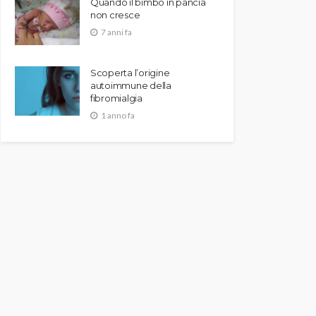
Quando il bimbo in pancia
non cresce
7 anni fa
Scoperta l’origine
autoimmune della
fibromialgia
1 anno fa