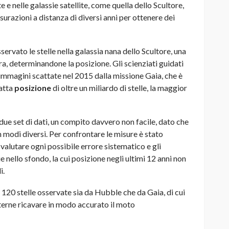
e nelle galassie satellite, come quella dello Scultore,
urazioni a distanza di diversi anni per ottenere dei
ervato le stelle nella galassia nana dello Scultore, una
tra, determinandone la posizione. Gli scienziati guidati
immagini scattate nel 2015 dalla missione Gaia, che è
satta
posizione
di oltre un miliardo di stelle, la maggior
due set di dati, un compito davvero non facile, dato che
n modi diversi. Per confrontare le misure è stato
valutare ogni possibile errore sistematico e gli
ie nello sfondo, la cui posizione negli ultimi 12 anni non
i.
 120 stelle osservate sia da Hubble che da Gaia, di cui
terne ricavare in modo accurato il moto