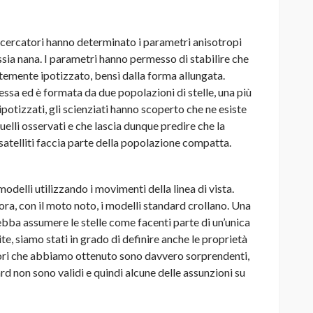
ricercatori hanno determinato i parametri anisotropi
assia nana. I parametri hanno permesso di stabilire che
temente ipotizzato, bensì dalla forma allungata.
essa ed è formata da due popolazioni di stelle, una più
ipotizzati, gli scienziati hanno scoperto che ne esiste
uelli osservati e che lascia dunque predire che la
satelliti faccia parte della popolazione compatta.
modelli utilizzando i movimenti della linea di vista.
a, con il moto noto, i modelli standard crollano. Una
debba assumere le stelle come facenti parte di un’unica
ite, siamo stati in grado di definire anche le proprietà
alori che abbiamo ottenuto sono davvero sorprendenti,
d non sono validi e quindi alcune delle assunzioni su