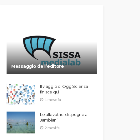
Messaggio dell’editore
Il viaggio di OggiScienza
finisce qui
1 mese fa
Le allevatrici di spugne a
Jambiani
2 mesi fa