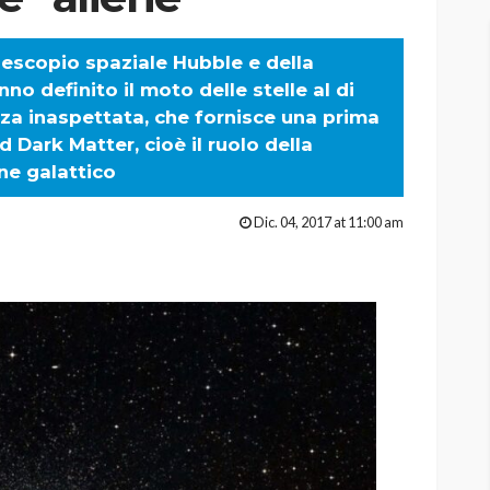
elescopio spaziale Hubble e della
no definito il moto delle stelle al di
nza inaspettata, che fornisce una prima
d Dark Matter, cioè il ruolo della
ne galattico
Dic. 04, 2017 at 11:00 am