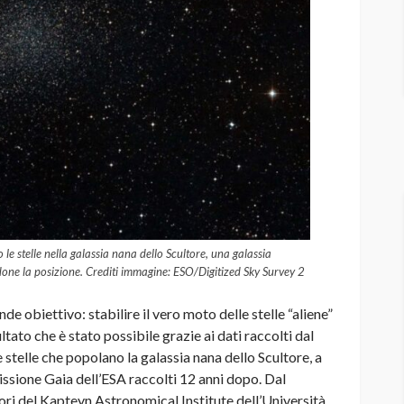
le stelle nella galassia nana dello Scultore, una galassia
ndone la posizione. Crediti immagine: ESO/Digitized Sky Survey 2
 obiettivo: stabilire il vero moto delle stelle “aliene”
ultato che è stato possibile grazie ai dati raccolti dal
stelle che popolano la galassia nana dello Scultore, a
missione Gaia dell’ESA raccolti 12 anni dopo. Dal
atori del Kapteyn Astronomical Institute dell’Università