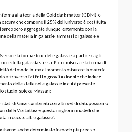
conferma alla teoria della Cold dark matter (CDM), o
 oscura che compone il 25% dell’universo è costituita
e si sarebbero aggregate dunque lentamente con la
e della materia in galassie, ammassi di galassie e
verso e la formazione delle galassie a partire dagli
cuore della galassia stessa. Poter misurare la forma di
lidità del modello, ma al momento misurare la materia
lo attraverso l’
effetto gravitazionale
che induce
ento delle stelle nelle galassie in cui è presente.
llo studio, spiega Massari:
 i dati di Gaia, combinati con altri set di dati, possiamo
ori dalla Via Lattea e questo migliora i modelli che
ta in queste altre galassie”.
nomi hanno anche determinato in modo più preciso