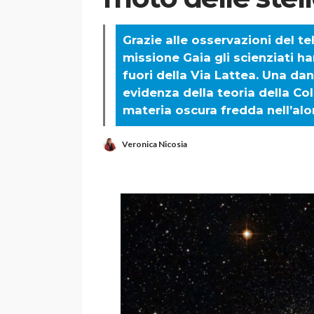
Grazie alle osservazioni del t
missione Gaia gli scienziati han
fuori della Via Lattea. Una da
evidenza della teoria della Col
materia oscura fredda nell’alo
Veronica Nicosia