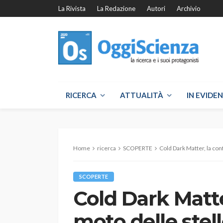
La Rivista
La Redazione
Autori
Archivio
RICERCA
ATTUALITÀ
IN EVIDE
Home
ricerca
SCOPERTE
Cold Dark Matter, la con
SCOPERTE
Cold Dark Matte
moto delle stell