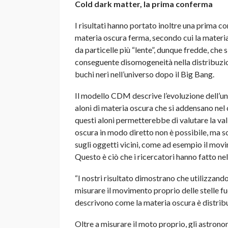
Cold dark matter, la prima conferma
I risultati hanno portato inoltre una prima 
materia oscura ferma, secondo cui la materia
da particelle più “lente”, dunque fredde, ch
conseguente disomogeneità nella distribuzion
buchi neri nell’universo dopo il Big Bang.
Il modello CDM descrive l’evoluzione dell’uni
aloni di materia oscura che si addensano nel 
questi aloni permetterebbe di valutare la va
oscura in modo diretto non è possibile, ma so
sugli oggetti vicini, come ad esempio il movim
Questo è ciò che i ricercatori hanno fatto ne
“I nostri risultato dimostrano che utilizzando
misurare il movimento proprio delle stelle fu
descrivono come la materia oscura è distribui
Oltre a misurare il moto proprio, gli astro