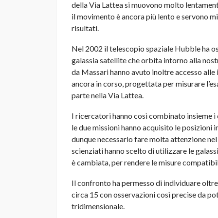
della Via Lattea si muovono molto lentamente 
il movimento è ancora più lento e servono mis
risultati.
Nel 2002 il telescopio spaziale Hubble ha oss
galassia satellite che orbita intorno alla nos
da Massari hanno avuto inoltre accesso alle 
ancora in corso, progettata per misurare l’e
parte nella Via Lattea.
I ricercatori hanno così combinato insieme i 
le due missioni hanno acquisito le posizioni i
dunque necessario fare molta attenzione nel 
scienziati hanno scelto di utilizzare le galass
è cambiata, per rendere le misure compatibil
Il confronto ha permesso di individuare oltre
circa 15 con osservazioni così precise da po
tridimensionale.