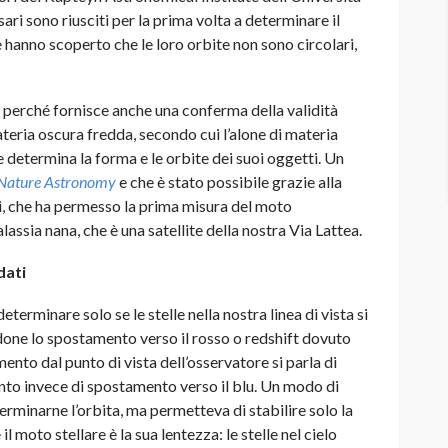
ri sono riusciti per la prima volta a determinare il
 hanno scoperto che le loro orbite non sono circolari,
perché fornisce anche una conferma della validità
ateria oscura fredda, secondo cui l’alone di materia
e determina la forma e le orbite dei suoi oggetti. Un
Nature Astronomy
e che è stato possibile grazie alla
nni, che ha permesso la prima misura del moto
lassia nana, che è una satellite della nostra Via Lattea.
dati
terminare solo se le stelle nella nostra linea di vista si
one lo spostamento verso il rosso o redshift dovuto
amento dal punto di vista dell’osservatore si parla di
nto invece di spostamento verso il blu. Un modo di
erminarne l’orbita, ma permetteva di stabilire solo la
l moto stellare è la sua lentezza: le stelle nel cielo