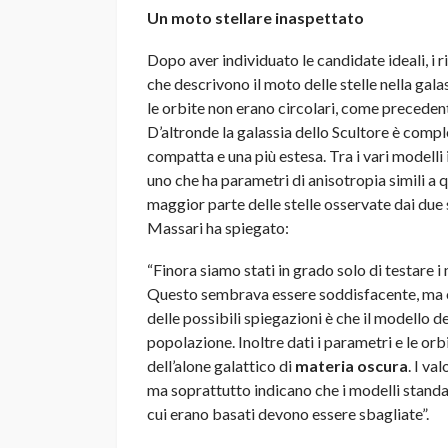
Un moto stellare inaspettato
Dopo aver individuato le candidate ideali, i 
che descrivono il moto delle stelle nella gal
le orbite non erano circolari, come preceden
D’altronde la galassia dello Scultore è compl
compatta e una più estesa. Tra i vari modelli 
uno che ha parametri di anisotropia simili a q
maggior parte delle stelle osservate dai due 
Massari ha spiegato:
“Finora siamo stati in grado solo di testare i 
Questo sembrava essere soddisfacente, ma or
delle possibili spiegazioni è che il modello 
popolazione. Inoltre dati i parametri e le orb
dell’alone galattico di
materia oscura
. I v
ma soprattutto indicano che i modelli standar
cui erano basati devono essere sbagliate”.