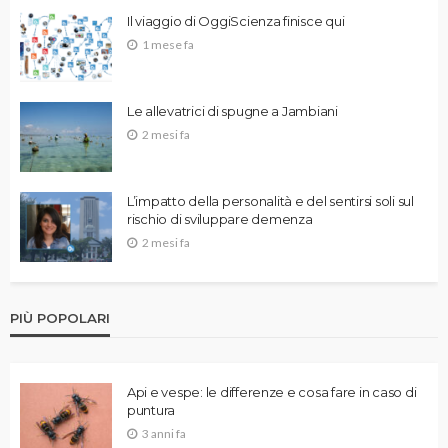
Il viaggio di OggiScienza finisce qui
1 mese fa
Le allevatrici di spugne a Jambiani
2 mesi fa
L’impatto della personalità e del sentirsi soli sul
rischio di sviluppare demenza
2 mesi fa
PIÙ POPOLARI
Api e vespe: le differenze e cosa fare in caso di
puntura
3 anni fa