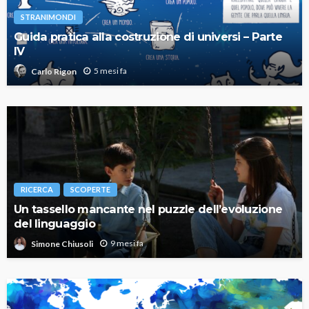
STRANIMONDI
Guida pratica alla costruzione di universi – Parte
IV
5 mesi fa
Carlo Rigon
RICERCA
SCOPERTE
Un tassello mancante nel puzzle dell’evoluzione
del linguaggio
9 mesi fa
Simone Chiusoli