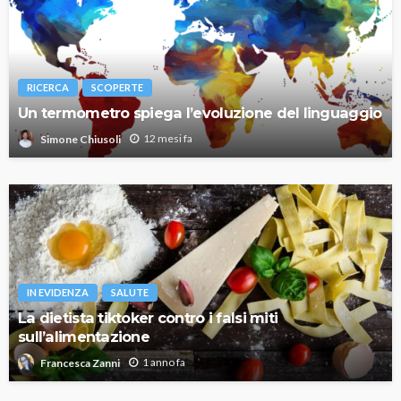
RICERCA
SCOPERTE
Un termometro spiega l’evoluzione del linguaggio
12 mesi fa
Simone Chiusoli
IN EVIDENZA
SALUTE
La dietista tiktoker contro i falsi miti
sull’alimentazione
1 anno fa
Francesca Zanni