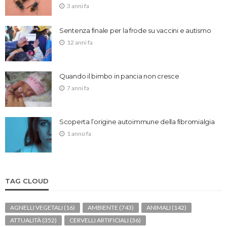
3 anni fa
Sentenza finale per la frode su vaccini e autismo
12 anni fa
Quando il bimbo in pancia non cresce
7 anni fa
Scoperta l’origine autoimmune della fibromialgia
1 anno fa
TAG CLOUD
AGNELLI VEGETALI
(16)
AMBIENTE
(743)
ANIMALI
(142)
ATTUALITÀ
(352)
CERVELLI ARTIFICIALI
(36)