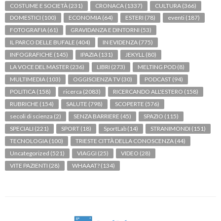
COSTUME E SOCIETÀ
(231)
CRONACA
(1337)
CULTURA
(366)
DOMESTICI
(100)
ECONOMIA
(64)
ESTERI
(78)
eventi
(187)
FOTOGRAFIA
(61)
GRAVIDANZA E DINTORNI
(53)
IL PARCO DELLE BUFALE
(404)
IN EVIDENZA
(775)
INFOGRAFICHE
(145)
IPAZIA
(131)
JEKYLL
(80)
LA VOCE DEL MASTER
(236)
LIBRI
(273)
MELTING POD
(8)
MULTIMEDIA
(103)
OGGISCIENZA TV
(30)
PODCAST
(94)
POLITICA
(158)
ricerca
(2083)
RICERCANDO ALL'ESTERO
(158)
RUBRICHE
(154)
SALUTE
(798)
SCOPERTE
(576)
secoli di scienza
(2)
SENZA BARRIERE
(45)
SPAZIO
(115)
SPECIALI
(221)
SPORT
(18)
SportLab
(14)
STRANIMONDI
(151)
TECNOLOGIA
(100)
TRIESTE CITTÀ DELLA CONOSCENZA
(44)
Uncategorized
(521)
VIAGGI
(25)
VIDEO
(28)
VITE PAZIENTI
(28)
WHAAAT?
(134)