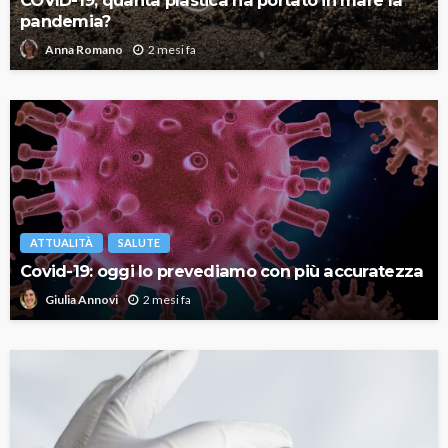
pandemia?
2 mesi fa
Anna Romano
ATTUALITÀ
SALUTE
Covid-19: oggi lo prevediamo con più accuratezza
2 mesi fa
Giulia Annovi