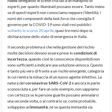
ruolo
delegando le scelte cruciali a un manipolo di
esperti, per quanto illuminati possano essere. Tanto meno
se di questi esperti non conosciamo neppure l’identità: i
nomi dei componenti della
task force
che consiglia il
governo per la COVID-19 sono stati resi pubblici
soltanto lo scorso 20 aprile
, quasi tre mesi dopo la
dichiarazione dello stato di emergenza in Italia.
Il secondo problema è che nella gestione del rischio
molte decisioni devono essere prese in
condizioni di
incertezza
, quando cioè le conoscenze disponibili non
sono sufficienti a indicare una soluzione univoca. Questo
è tanto più vero di fronte a un
rischio emergente
, categoria
in cui rientra la minaccia di un nuovo agente infettivo. La
natura del
coronavirus SARS-CoV-2
è ancora in parte
sconosciuta e, per fare un solo esempio, non sappiamo
con certezza se le persone guarite possano ammalarsi
una seconda volta, o al contrario se, come probabile,
sviluppino un’
immunità
; né se questa immunità sia