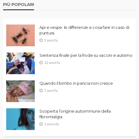
PIÙ POPOLARI
Api e vespe: le differenze e cosa fare in caso di
puntura
3 anni fa
Sentenza finale per la frode su vaccini e autismo
12 anni fa
Quando il bimbo in pancia non cresce
7 anni fa
Scoperta l’origine autoimmune della
fibromialgia
1 anno fa