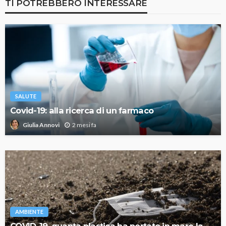
TI POTREBBERO INTERESSARE
SALUTE
Covid-19: alla ricerca di un farmaco
2 mesi fa
Giulia Annovi
AMBIENTE
COVID-19, quanta plastica ha portato in mare la