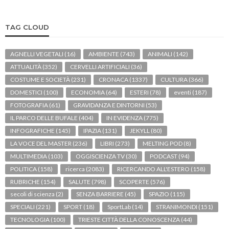
TAG CLOUD
AGNELLI VEGETALI
(16)
AMBIENTE
(743)
ANIMALI
(142)
ATTUALITÀ
(352)
CERVELLI ARTIFICIALI
(36)
COSTUME E SOCIETÀ
(231)
CRONACA
(1337)
CULTURA
(366)
DOMESTICI
(100)
ECONOMIA
(64)
ESTERI
(78)
eventi
(187)
FOTOGRAFIA
(61)
GRAVIDANZA E DINTORNI
(53)
IL PARCO DELLE BUFALE
(404)
IN EVIDENZA
(775)
INFOGRAFICHE
(145)
IPAZIA
(131)
JEKYLL
(80)
LA VOCE DEL MASTER
(236)
LIBRI
(273)
MELTING POD
(8)
MULTIMEDIA
(103)
OGGISCIENZA TV
(30)
PODCAST
(94)
POLITICA
(158)
ricerca
(2083)
RICERCANDO ALL'ESTERO
(158)
RUBRICHE
(154)
SALUTE
(798)
SCOPERTE
(576)
secoli di scienza
(2)
SENZA BARRIERE
(45)
SPAZIO
(115)
SPECIALI
(221)
SPORT
(18)
SportLab
(14)
STRANIMONDI
(151)
TECNOLOGIA
(100)
TRIESTE CITTÀ DELLA CONOSCENZA
(44)