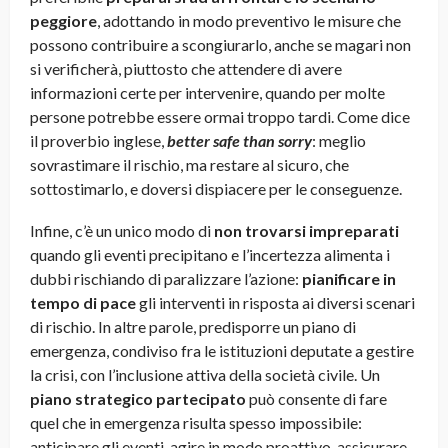
peggiore
, adottando in modo preventivo le misure che
possono contribuire a scongiurarlo, anche se magari non
si verificherà, piuttosto che attendere di avere
informazioni certe per intervenire, quando per molte
persone potrebbe essere ormai troppo tardi. Come dice
il proverbio inglese,
better safe than sorry
: meglio
sovrastimare il rischio, ma restare al sicuro, che
sottostimarlo, e doversi dispiacere per le conseguenze.
Infine, c’è un unico modo di
non trovarsi impreparati
quando gli eventi precipitano e l’incertezza alimenta i
dubbi rischiando di paralizzare l’azione:
pianificare in
tempo di pace
gli interventi in risposta ai diversi scenari
di rischio. In altre parole, predisporre un piano di
emergenza, condiviso fra le istituzioni deputate a gestire
la crisi, con l’inclusione attiva della società civile. Un
piano strategico partecipato
può consente di fare
quel che in emergenza risulta spesso impossibile:
anticipare gli eventi, agire in modo proattivo, assicurare