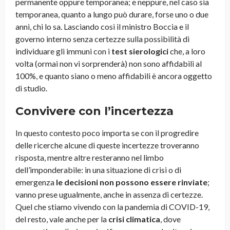
permanente oppure temporanea; e neppure, nel caso sia
temporanea, quanto a lungo può durare, forse uno o due
anni, chi lo sa. Lasciando così il ministro Boccia e il
governo interno senza certezze sulla possibilità di
individuare gli immuni con i
test sierologici
che, a loro
volta (ormai non vi sorprenderà) non sono affidabili al
100%, e quanto siano o meno affidabili è ancora oggetto
di studio.
Convivere con l’incertezza
In questo contesto poco importa se con il progredire
delle ricerche alcune di queste incertezze troveranno
risposta, mentre altre resteranno nel limbo
dell’imponderabile: in una situazione di crisi o di
emergenza
le decisioni non possono essere rinviate
;
vanno prese ugualmente, anche in assenza di certezze.
Quel che stiamo vivendo con la pandemia di COVID-19,
del resto, vale anche per la
crisi climatica
, dove