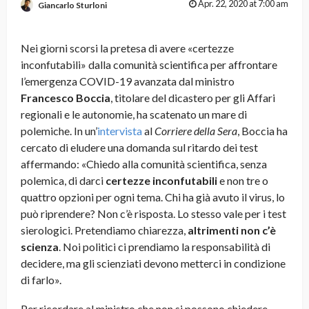
Apr. 22, 2020 at 7:00 am
Giancarlo Sturloni
Nei giorni scorsi la pretesa di avere «certezze
inconfutabili» dalla comunità scientifica per affrontare
l’emergenza COVID-19 avanzata dal ministro
Francesco Boccia
, titolare del dicastero per gli Affari
regionali e le autonomie, ha scatenato un mare di
polemiche. In un’
intervista
al
Corriere della Sera
, Boccia ha
cercato di eludere una domanda sul ritardo dei test
affermando: «Chiedo alla comunità scientifica, senza
polemica, di darci
certezze inconfutabili
e non tre o
quattro opzioni per ogni tema. Chi ha già avuto il virus, lo
può riprendere? Non c’è risposta. Lo stesso vale per i test
sierologici. Pretendiamo chiarezza,
altrimenti non c’è
scienza
. Noi politici ci prendiamo la responsabilità di
decidere, ma gli scienziati devono metterci in condizione
di farlo».
Per ricordare al ministro che non si possono chiedere