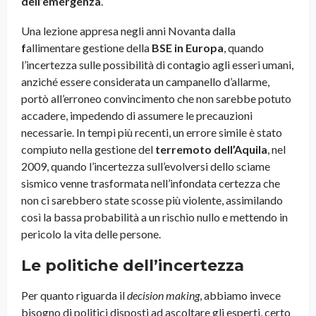
dell’emergenza
.
Una lezione appresa negli anni Novanta dalla
f
allimentare gestione della
BSE in Europa
, quando
l’incertezza sulle possibilità di contagio agli esseri umani,
anziché essere considerata un campanello d’allarme,
portò all’erroneo convincimento che non sarebbe potuto
accadere, impedendo di assumere le precauzioni
necessarie. In tempi più recenti, un errore simile è stato
compiuto nella gestione del
terremoto dell’Aquila
, nel
2009, quando l’incertezza sull’evolversi dello sciame
sismico venne trasformata nell’infondata certezza che
non ci sarebbero state scosse più violente, assimilando
così la bassa probabilità a un rischio nullo e mettendo in
pericolo la vita delle persone.
Le politiche dell’incertezza
Per quanto riguarda il
decision making
, abbiamo invece
bisogno di politici disposti ad ascoltare gli esperti, certo