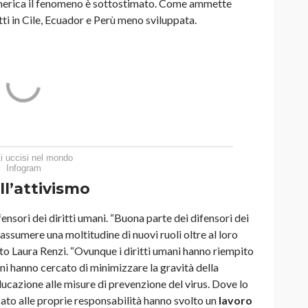
 America il fenomeno è sottostimato. Come ammette
ti in Cile, Ecuador e Perù meno sviluppata.
sti uccisi nel mondo
Infogram
ll’attivismo
nsori dei diritti umani. “Buona parte dei difensori dei
d assumere una moltitudine di nuovi ruoli oltre al loro
etto Laura Renzi. “Ovunque i diritti umani hanno riempito
verni hanno cercato di minimizzare la gravità della
educazione alle misure di prevenzione del virus. Dove lo
cato alle proprie responsabilità hanno svolto un
lavoro