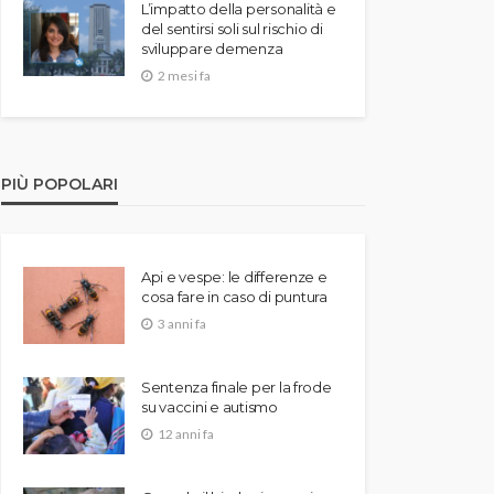
L’impatto della personalità e
del sentirsi soli sul rischio di
sviluppare demenza
2 mesi fa
PIÙ POPOLARI
Api e vespe: le differenze e
cosa fare in caso di puntura
3 anni fa
Sentenza finale per la frode
su vaccini e autismo
12 anni fa