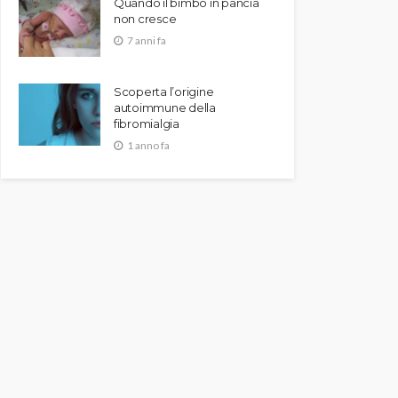
Quando il bimbo in pancia
non cresce
7 anni fa
Scoperta l’origine
autoimmune della
fibromialgia
1 anno fa