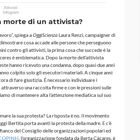
Attivisti
Infogram
 morte di un attivista?
lavoro”, spiega a
OggiScienza
Laura Renzi, campaigner di
 dimostrare cosa accade alle persone che perseguono
i contro gli attivisti, la prima cosa che succede è la
ceres è emblematica. Dopo la morte dell’attivista
ueste hanno ricevuto una condanna, dopo quasi due anni
anno colpito solo gli esecutori materiali. A cinque anni
ra di fare giustizia. È necessario individuare i
attraverso una raccolta firme e con le pressioni sulle
mo di mantenere alta l’attenzione mediatica sul suo
rmare la sua protesta? La risposta è no. Il movimento
ggi Bertita porta avanti la protesta della madre. E c’è
ianco del Consiglio delle organizzazioni popolari ed
COPINH
, l’organizzazione fondata da Berta Càcares, è