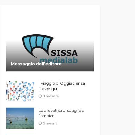
Messaggio dell’editore
Il viaggio di OggiScienza
finisce qui
1 mese fa
Le allevatrici di spugne a
Jambiani
2 mesi fa