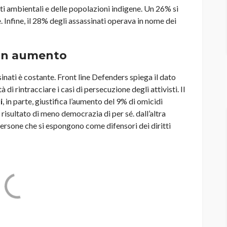
tti ambientali e delle popolazioni indigene. Un 26% si
e. Infine, il 28% degli assassinati operava in nome dei
 in aumento
nati è costante. Front line Defenders spiega il dato
i rintracciare i casi di persecuzione degli attivisti. Il
i
, in parte, giustifica l’aumento del 9% di omicidi
il risultato di meno democrazia di per sé. dall’altra
rsone che si espongono come difensori dei diritti