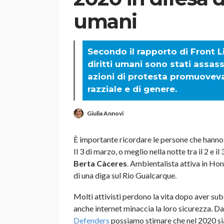
umani
Secondo il rapporto di Front L
diritti umani sono stati assassi
azioni di protesta promuoveva
razziale e di genere.
Giulia Annovi
È importante ricordare le persone che hanno sa
Il 3 di marzo, o meglio nella notte tra il 2 e i
Berta Càceres
. Ambientalista attiva in Ho
di una diga sul Rio Gualcarque.
Molti attivisti perdono la vita dopo aver subit
anche internet minaccia la loro sicurezza. D
Defenders
possiamo stimare che nel 2020 sia