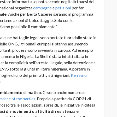
tare informati su quanto accade negli altri paesi del
rnational organizza
campagne
e
petizioni
per far
nale
. Anche per Berta Càceres saranno in programma
geriamo azioni di boicottaggio. Solo con le
endiamo possibile il cambiamento”.
 alcune battaglie legali sono portate fuori dallo stato in
delle ONG, i tribunali europei si stanno assumendo
ortanti processi sono avvenuti in Europa. Ad esempio
namento in Nigeria. La Shell è stata infatti citata in
er la complicità nell’arresto illegale, nella detenzione e
1995 sotto la giunta militare nigeriana. A portare in
oglie di uno dei primi attivisti nigeriani,
Ken Saro
o.
mbiamento climatico
. Ci sono anche numerose
rence of the parties
. Proprio a partire da
COP21 di
osso tra le associazioni, i presidi, le iniziative in difesa
asi di movimenti o attività di resistenza e