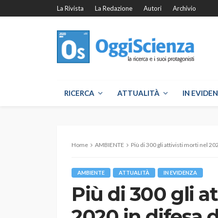
La Rivista
La Redazione
Autori
Archivio
RICERCA
ATTUALITÀ
IN EVIDE
Home
AMBIENTE
Più di 300 gli attivisti morti nel 2
AMBIENTE
ATTUALITÀ
IN EVIDENZA
Più di 300 gli at
2020 in difesa d