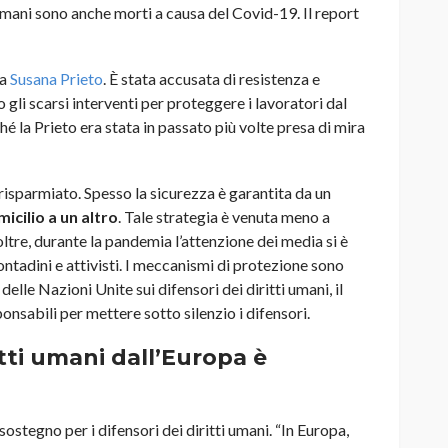
i umani sono anche morti a causa del Covid-19. Il report
ta
Susana Prieto
. È stata accusata di resistenza e
 gli scarsi interventi per proteggere i lavoratori dal
é la Prieto era stata in passato più volte presa di mira
risparmiato. Spesso la sicurezza è garantita da un
cilio a un altro
. Tale strategia è venuta meno a
oltre, durante la pandemia l’attenzione dei media si è
ontadini e attivisti. I meccanismi di protezione sono
elle Nazioni Unite sui difensori dei diritti umani, il
nsabili per mettere sotto silenzio i difensori.
itti umani dall’Europa è
ostegno per i difensori dei diritti umani. “In Europa,