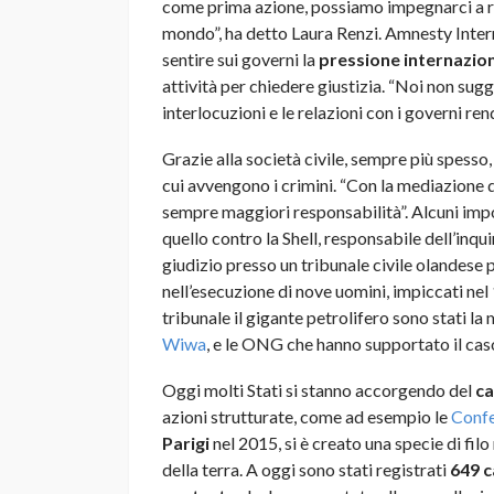
come prima azione, possiamo impegnarci a res
mondo”, ha detto Laura Renzi. Amnesty Inte
sentire sui governi la
pressione
internazio
attività per chiedere giustizia. “Noi non sug
interlocuzioni e le relazioni con i governi r
Grazie alla società civile, sempre più spesso,
cui avvengono i crimini. “Con la mediazione 
sempre maggiori responsabilità”. Alcuni imp
quello contro la Shell, responsabile dell’inqui
giudizio presso un tribunale civile olandese p
nell’esecuzione di nove uomini, impiccati nel 
tribunale il gigante petrolifero sono stati la m
Wiwa
, e le ONG che hanno supportato il cas
Oggi molti Stati si stanno accorgendo del
ca
azioni strutturate, come ad esempio le
Confe
Parigi
nel 2015, si è creato una specie di filo r
della terra. A oggi sono stati registrati
649 c