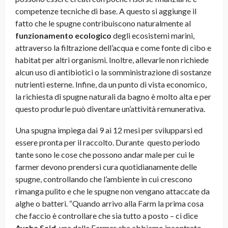
competenze tecniche di base. A questo si aggiunge il
fatto che le spugne contribuiscono naturalmente al
funzionamento ecologico
degli ecosistemi marini,
attraverso la filtrazione dell’acqua e come fonte di cibo e
habitat per altri organismi. Inoltre, allevarle non richiede
alcun uso di antibiotici o la somministrazione di sostanze
nutrienti esterne. Infine, da un punto di vista economico,
la richiesta di spugne naturali da bagno è molto alta e per
questo produrle può diventare un’attività remunerativa.
Una spugna impiega dai 9 ai 12 mesi per svilupparsi ed
essere pronta per il raccolto. Durante
questo periodo
tante sono le cose che possono andar male per cui le
farmer devono prendersi cura quotidianamente delle
spugne, controllando che l’ambiente in cui crescono
rimanga pulito e che le spugne non vengano attaccate da
alghe o batteri. “Quando arrivo alla Farm la prima cosa
che faccio è controllare che sia tutto a posto – ci dice
Aysha
Said
, una delle Farmer che abbiamo incontrato –