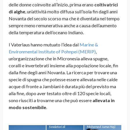
delle donne coinvolte all’inizio, prima erano
coltivatrici
di
alghe
, un’attività molto diffusa sull’isola fin dagli anni
Novanta del secolo scorso ma che è diventata nel tempo
sempre meno remunerativa anche a causa dell’aumento
della temperatura dell’oceano Indiano.
I Vaterlaus hanno mutuato l’idea dal
Marine &
Environmental Institute of Pohnpei (MERIP)
,
un’organizzazione che in Micronesia alleva spugne,
coralli e invertebrati insieme alla popolazione locale, fin
dalla fine degli anni Novanta. La ricerca per trovare una
specie di spugna che potesse essere allevata nelle calde
acque di fronte a Jambiani è durata più del previsto ma
alla fine, dopo aver testato oltre di 120 specie locali,
sono riusciti a trovarne una che può essere
allevata in
modo sostenibile
.
La Sponge Farm di
Jambiani. Si intravede
anche Christian
Vaterlaus, uno dei
fondatori di
Mohamed Juma Haji