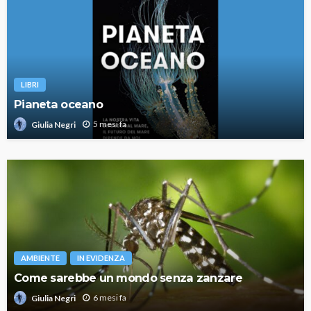
LIBRI
Pianeta oceano
5 mesi fa
Giulia Negri
AMBIENTE
IN EVIDENZA
Come sarebbe un mondo senza zanzare
6 mesi fa
Giulia Negri