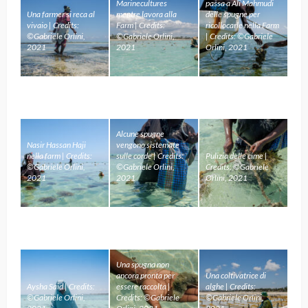
Marinecultures
passa a Ali Mahmudi
Una farmer si reca al
mentre lavora alla
delle spugne per
vivaio | Credits:
Farm | Credits:
ricollocarle nella Farm
©Gabriele Orlini,
©Gabriele Orlini,
| Credits: ©Gabriele
2021
2021
Orlini, 2021
Alcune spugne
Nasir Hassan Haji
vengono sistemate
nella farm | Credits:
sulle corde | Credits:
Pulizia delle cime |
©Gabriele Orlini,
©Gabriele Orlini,
Credits: ©Gabriele
2021
2021
Orlini, 2021
Una spugna non
ancora pronta per
Una coltivatrice di
Aysha Said | Credits:
essere raccolta |
alghe | Credits:
©Gabriele Orlini,
Credits: ©Gabriele
©Gabriele Orlini,