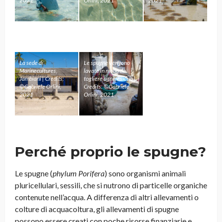
2021
Orlini, 2021
2021
La sede di
Le spugne vengono
Marinecultures,
lavate in modo da
Jambiani | Credits:
togliere ogni residuo |
©Gabriele Orlini,
Credits: ©Gabriele
2021
Orlini, 2021
Perché proprio le spugne?
Le spugne (
phylum
Porifera
) sono organismi animali
pluricellulari, sessili, che si nutrono di particelle organiche
contenute nell’acqua. A differenza di altri allevamenti o
colture di acquacoltura, gli allevamenti di spugne
possono essere creati con poche risorse finanziarie e