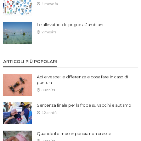
1 mese fa
Le allevatrici di spugne a Jambiani
2 mesi fa
ARTICOLI PIÙ POPOLARI
Api e vespe: le differenze e cosa fare in caso di
puntura
3 anni fa
Sentenza finale per la frode su vaccini e autismo
12 anni fa
Quando il bimbo in pancia non cresce
7 anni fa