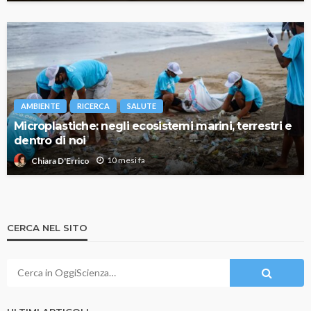
AMBIENTE
RICERCA
SALUTE
Microplastiche: negli ecosistemi marini, terrestri e
dentro di noi
10 mesi fa
Chiara D'Errico
CERCA NEL SITO