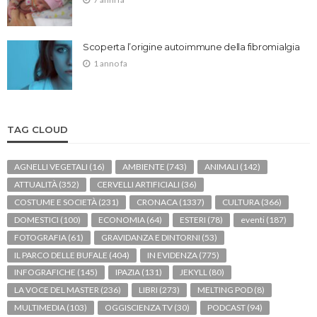
Scoperta l’origine autoimmune della fibromialgia
1 anno fa
TAG CLOUD
AGNELLI VEGETALI
(16)
AMBIENTE
(743)
ANIMALI
(142)
ATTUALITÀ
(352)
CERVELLI ARTIFICIALI
(36)
COSTUME E SOCIETÀ
(231)
CRONACA
(1337)
CULTURA
(366)
DOMESTICI
(100)
ECONOMIA
(64)
ESTERI
(78)
eventi
(187)
FOTOGRAFIA
(61)
GRAVIDANZA E DINTORNI
(53)
IL PARCO DELLE BUFALE
(404)
IN EVIDENZA
(775)
INFOGRAFICHE
(145)
IPAZIA
(131)
JEKYLL
(80)
LA VOCE DEL MASTER
(236)
LIBRI
(273)
MELTING POD
(8)
MULTIMEDIA
(103)
OGGISCIENZA TV
(30)
PODCAST
(94)