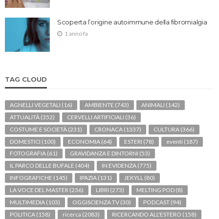
Scoperta l’origine autoimmune della fibromialgia
1 anno fa
TAG CLOUD
AGNELLI VEGETALI
(16)
AMBIENTE
(743)
ANIMALI
(142)
ATTUALITÀ
(352)
CERVELLI ARTIFICIALI
(36)
COSTUME E SOCIETÀ
(231)
CRONACA
(1337)
CULTURA
(366)
DOMESTICI
(100)
ECONOMIA
(64)
ESTERI
(78)
eventi
(187)
FOTOGRAFIA
(61)
GRAVIDANZA E DINTORNI
(53)
IL PARCO DELLE BUFALE
(404)
IN EVIDENZA
(775)
INFOGRAFICHE
(145)
IPAZIA
(131)
JEKYLL
(80)
LA VOCE DEL MASTER
(236)
LIBRI
(273)
MELTING POD
(8)
MULTIMEDIA
(103)
OGGISCIENZA TV
(30)
PODCAST
(94)
POLITICA
(158)
ricerca
(2083)
RICERCANDO ALL'ESTERO
(158)