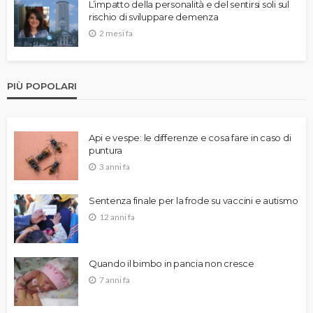
L’impatto della personalità e del sentirsi soli sul
rischio di sviluppare demenza
2 mesi fa
PIÙ POPOLARI
Api e vespe: le differenze e cosa fare in caso di
puntura
3 anni fa
Sentenza finale per la frode su vaccini e autismo
12 anni fa
Quando il bimbo in pancia non cresce
7 anni fa