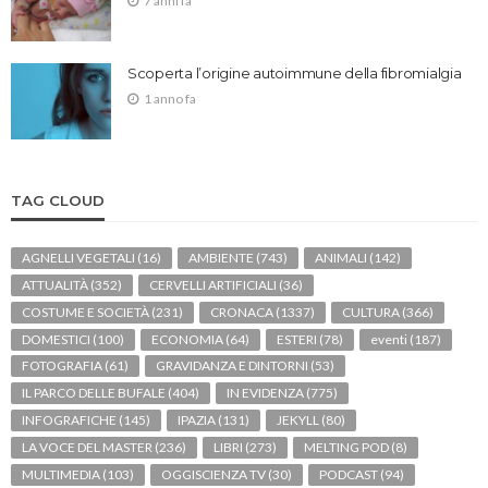
7 anni fa
Scoperta l’origine autoimmune della fibromialgia
1 anno fa
TAG CLOUD
AGNELLI VEGETALI
(16)
AMBIENTE
(743)
ANIMALI
(142)
ATTUALITÀ
(352)
CERVELLI ARTIFICIALI
(36)
COSTUME E SOCIETÀ
(231)
CRONACA
(1337)
CULTURA
(366)
DOMESTICI
(100)
ECONOMIA
(64)
ESTERI
(78)
eventi
(187)
FOTOGRAFIA
(61)
GRAVIDANZA E DINTORNI
(53)
IL PARCO DELLE BUFALE
(404)
IN EVIDENZA
(775)
INFOGRAFICHE
(145)
IPAZIA
(131)
JEKYLL
(80)
LA VOCE DEL MASTER
(236)
LIBRI
(273)
MELTING POD
(8)
MULTIMEDIA
(103)
OGGISCIENZA TV
(30)
PODCAST
(94)