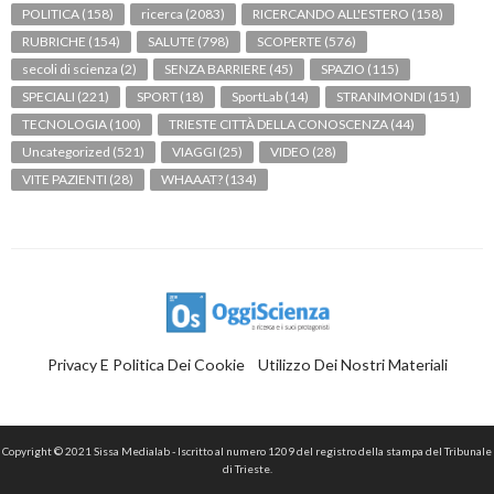
POLITICA
(158)
ricerca
(2083)
RICERCANDO ALL'ESTERO
(158)
RUBRICHE
(154)
SALUTE
(798)
SCOPERTE
(576)
secoli di scienza
(2)
SENZA BARRIERE
(45)
SPAZIO
(115)
SPECIALI
(221)
SPORT
(18)
SportLab
(14)
STRANIMONDI
(151)
TECNOLOGIA
(100)
TRIESTE CITTÀ DELLA CONOSCENZA
(44)
Uncategorized
(521)
VIAGGI
(25)
VIDEO
(28)
VITE PAZIENTI
(28)
WHAAAT?
(134)
Privacy E Politica Dei Cookie
Utilizzo Dei Nostri Materiali
Copyright © 2021 Sissa Medialab - Iscritto al numero 1209 del registro della stampa del Tribunale
di Trieste.